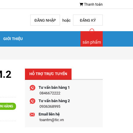
Thanh toán
ĐĂNG NHẬP
hoặc
ĐĂNG KÝ
GIỚI THIỆU
sản phẩm
M.2
HỖ TRỢ TRỰC TUYẾN
Tư vấn bán hàng 1
0846672222
Tư vấn bán hàng 2
N HÀNG
0936368995
Email liên hệ
toantm@tic.vn