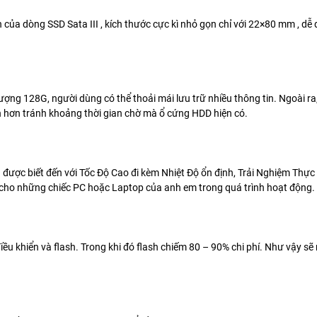
 của dòng SSD Sata III , kích thước cực kì nhỏ gọn chỉ với 22×80 mm , dễ 
ượng 128G, người dùng có thể thoải mái lưu trữ nhiều thông tin. Ngoài ra
h hơn tránh khoảng thời gian chờ mà ổ cứng HDD hiện có.
ược biết đến với Tốc Độ Cao đi kèm Nhiệt Độ ổn định, Trải Nghiệm Thự
cho những chiếc PC hoặc Laptop của anh em trong quá trình hoạt động.
 khiển và flash. Trong khi đó flash chiếm 80 – 90% chi phí. Như vậy sẽ