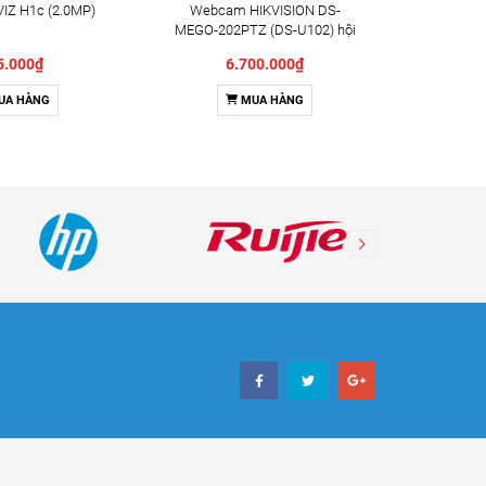
IZ H1c (2.0MP)
Webcam HIKVISION DS-
Camera X
MEGO-202PTZ (DS-U102) hội
Indoor 
nghị truyền hình
5.000₫
6.700.000₫
UA HÀNG
MUA HÀNG