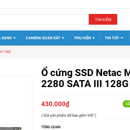
TÌM KIẾM
A DỤNG
CAMERA QUAN SÁT
PHỤ KIỆN
TIN TỨC
II 128G
Ổ cứng SSD Netac 
2280 SATA III 128G
430.000₫
CÒ
( Giá sản phẩm đã bao gồm VAT )
TỔNG QUAN