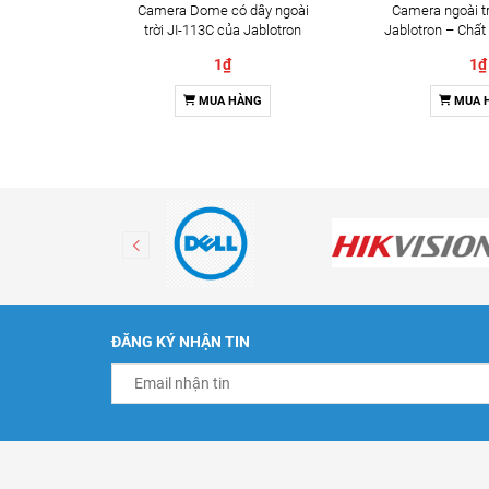
Camera Dome có dây ngoài
Camera ngoài tr
trời JI-113C của Jablotron
Jablotron – Chất
Đàm thoại 
1₫
1₫
MUA HÀNG
MUA 
ĐĂNG KÝ NHẬN TIN