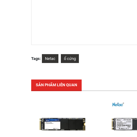
Tags:
Netac
ổ cứng
SẢN PHẨM LIÊN QUAN