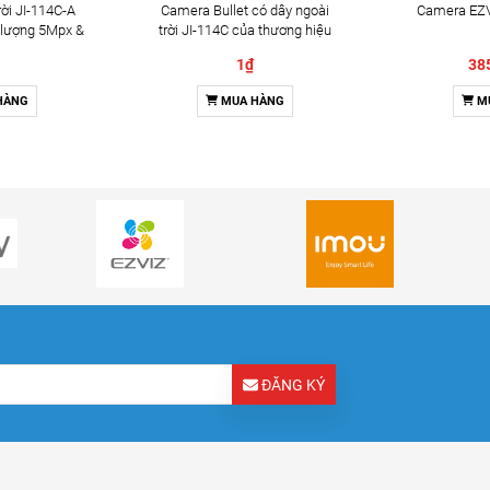
ời JI-114C-A
Camera Bullet có dây ngoài
Camera EZV
 lượng 5Mpx &
trời JI-114C của thương hiệu
2 chiều
Jablotron
1₫
38
HÀNG
MUA HÀNG
M
ĐĂNG KÝ