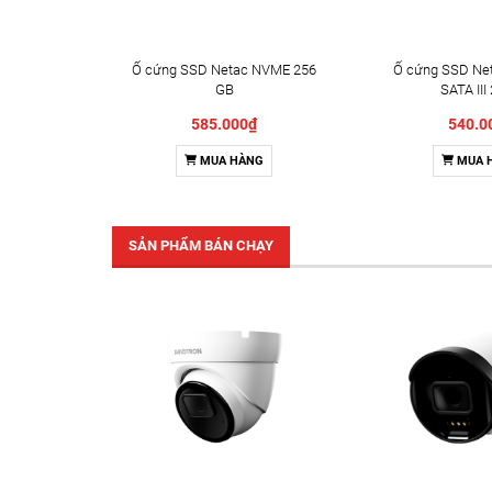
Ổ cứng SSD Netac NVME 256
Ổ cứng SSD Net
GB
SATA III
585.000₫
540.0
MUA HÀNG
MUA 
SẢN PHẨM BÁN CHẠY