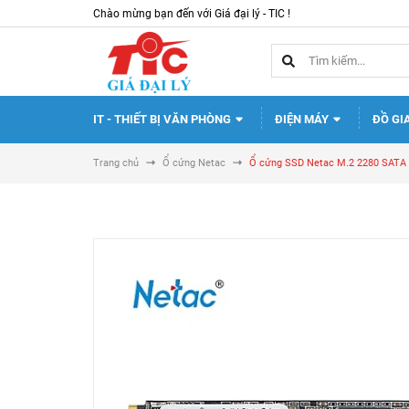
Chào mừng bạn đến với Giá đại lý - TIC !
IT - THIẾT BỊ VĂN PHÒNG
ĐIỆN MÁY
ĐỒ GI
Trang chủ
Ổ cứng Netac
Ổ cứng SSD Netac M.2 2280 SATA I