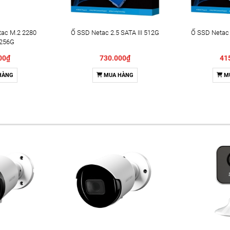
ac M.2 2280
Ổ SSD Netac 2.5 SATA III 512G
Ổ SSD Netac 
 256G
00₫
730.000₫
41
HÀNG
MUA HÀNG
M