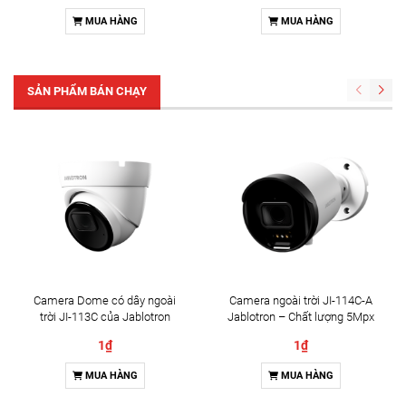
MUA HÀNG
MUA HÀNG
SẢN PHẨM BÁN CHẠY
Camera Dome có dây ngoài
Camera ngoài trời JI-114C-A
trời JI-113C của Jablotron
Jablotron – Chất lượng 5Mpx
& Đàm thoại 2 chiều
1₫
1₫
MUA HÀNG
MUA HÀNG