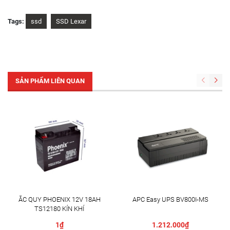
Tags:
ssd
SSD Lexar
SẢN PHẨM LIÊN QUAN
ẮC QUY PHOENIX 12V 18AH
APC Easy UPS BV800I-MS
TS12180 KÍN KHÍ
1₫
1.212.000₫