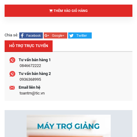
THÊM VÀO GIỎ HÀNG
Chia sẻ:
HỖ TRỢ TRỰC TUYẾN
Tư vấn bán hàng 1
0846672222
Tư vấn bán hàng 2
0936368995
Email liên hệ
toantm@tic.vn