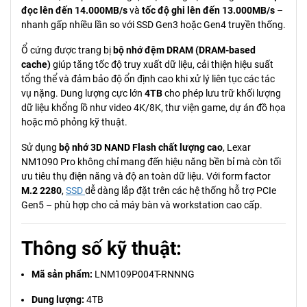
đọc lên đến 14.000MB/s
và
tốc độ ghi lên đến 13.000MB/s
–
nhanh gấp nhiều lần so với SSD Gen3 hoặc Gen4 truyền thống.
Ổ cứng được trang bị
bộ nhớ đệm DRAM (DRAM-based
cache)
giúp tăng tốc độ truy xuất dữ liệu, cải thiện hiệu suất
tổng thể và đảm bảo độ ổn định cao khi xử lý liên tục các tác
vụ nặng. Dung lượng cực lớn
4TB
cho phép lưu trữ khối lượng
dữ liệu khổng lồ như video 4K/8K, thư viện game, dự án đồ họa
hoặc mô phỏng kỹ thuật.
Sử dụng
bộ nhớ 3D NAND Flash chất lượng cao
, Lexar
NM1090 Pro không chỉ mang đến hiệu năng bền bỉ mà còn tối
ưu tiêu thụ điện năng và độ an toàn dữ liệu. Với form factor
M.2 2280
,
SSD
dễ dàng lắp đặt trên các hệ thống hỗ trợ PCIe
Gen5 – phù hợp cho cả máy bàn và workstation cao cấp.
Thông số kỹ thuật:
Mã sản phẩm:
LNM109P004T-RNNNG
Dung lượng:
4TB