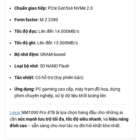
Chuẩn giao tiếp:
PCIe Gen5x4 NVMe 2.0
Form factor:
M.2 2280
Tốc độ đọc:
Lên đến 14.000MB/s
Tốc độ ghi:
Lên đến 13.000MB/s
Bộ nhớ đệm:
DRAM-based
Loại bộ nhớ:
3D NAND Flash
Tản nhiệt:
Có hỗ trợ (tùy phiên bản)
Ứng dụng:
PC gaming cao cấp, máy trạm đồ họa, dựng
phim chuyên nghiệp, xử lý dữ liệu khối lượng lớn
Lexar
NM1090 Pro 4TB là lựa chọn hàng đầu cho những ai
cần
sức mạnh lưu trữ tối đa
,
tốc độ siêu nhanh
, và
hiệu năng
đỉnh cao
– sẵn sàng cho mọi tác vụ đòi hỏi khắt khe nhất.