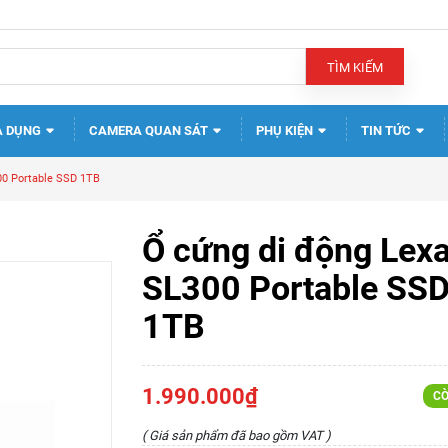
TÌM KIẾM
A DỤNG
CAMERA QUAN SÁT
PHỤ KIỆN
TIN TỨC
00 Portable SSD 1TB
Ổ cứng di động Lexa
SL300 Portable SS
1TB
1.990.000₫
CÒ
( Giá sản phẩm đã bao gồm VAT )