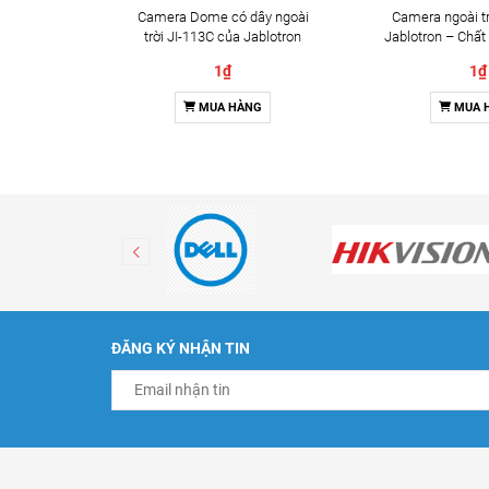
Camera Dome có dây ngoài
Camera ngoài tr
trời JI-113C của Jablotron
Jablotron – Chất
Đàm thoại 
1₫
1₫
MUA HÀNG
MUA 
ĐĂNG KÝ NHẬN TIN