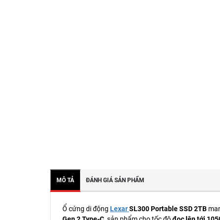
MÔ TẢ
ĐÁNH GIÁ SẢN PHẨM
Ổ cứng di động
Lexar
SL300 Portable SSD 2TB
mang
Gen 2 Type-C
, sản phẩm cho tốc độ
đọc lên tới 10