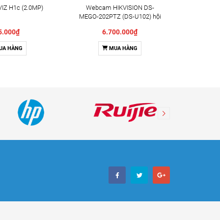
IZ H1c (2.0MP)
Webcam HIKVISION DS-
Camera X
MEGO-202PTZ (DS-U102) hội
Indoor 
nghị truyền hình
5.000₫
6.700.000₫
UA HÀNG
MUA HÀNG