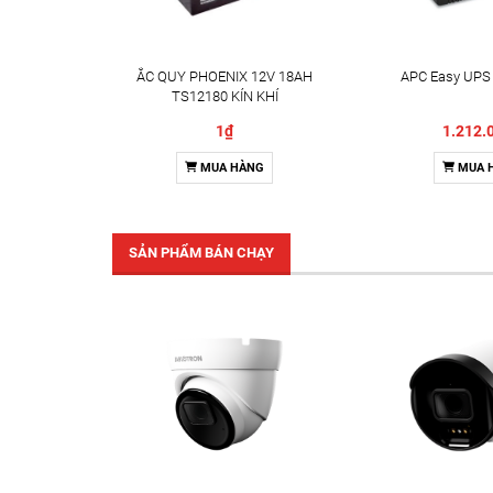
ẮC QUY PHOENIX 12V 18AH
APC Easy UPS
TS12180 KÍN KHÍ
1₫
1.212.
MUA HÀNG
MUA 
SẢN PHẨM BÁN CHẠY