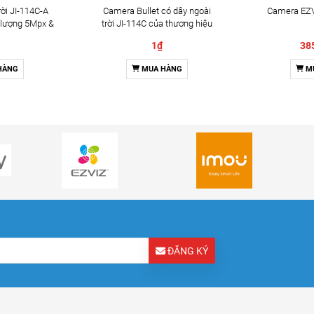
ời JI-114C-A
Camera Bullet có dây ngoài
Camera EZV
 lượng 5Mpx &
trời JI-114C của thương hiệu
2 chiều
Jablotron
1₫
38
HÀNG
MUA HÀNG
M
ĐĂNG KÝ