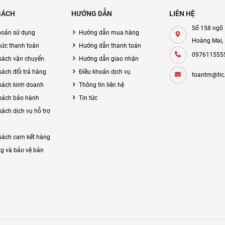
SÁCH
HƯỚNG DẪN
LIÊN HỆ
Số 158 ngõ 
hoản sử dụng
Hướng dẫn mua hàng
Hoàng Mai,
hức thanh toán
Hướng dẫn thanh toán
097611555
sách vận chuyển
Hướng dẫn giao nhận
sách đổi trả hàng
Điều khoản dịch vụ
toantm@tic
sách kinh doanh
Thông tin liên hệ
sách bảo hành
Tin tức
sách dịch vụ hỗ trợ
sách cam kết hàng
g và bảo vệ bản