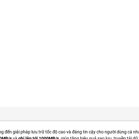
 đến giải pháp lưu trữ tốc độ cao và đáng tin cậy cho người dùng cá nh
50MB/s
và
ghi lên tới 1000MB/s
, giúp tăng hiệu quả sao lưu, truyền tải dữ