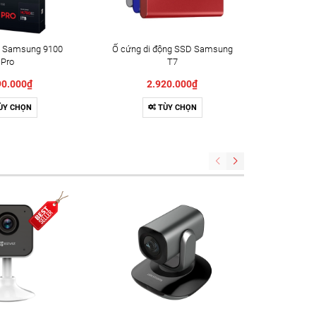
 Samsung 9100
Ổ cứng di động SSD Samsung
Ổ cứng 
Pro
T7
90.000₫
2.920.000₫
ÙY CHỌN
TÙY CHỌN