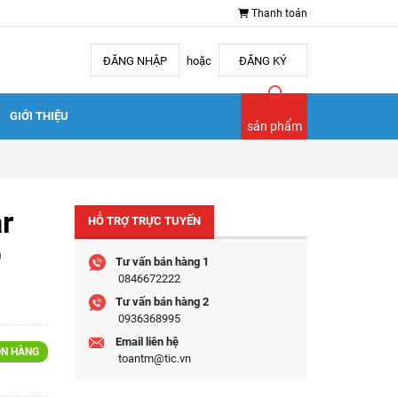
Thanh toán
ĐĂNG NHẬP
hoặc
ĐĂNG KÝ
GIỚI THIỆU
sản phẩm
r
HỖ TRỢ TRỰC TUYẾN
D
Tư vấn bán hàng 1
0846672222
Tư vấn bán hàng 2
0936368995
Email liên hệ
N HÀNG
toantm@tic.vn