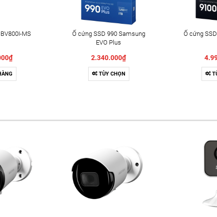
 BV800I-MS
Ổ cứng SSD 990 Samsung
Ổ cứng SSD
EVO Plus
000₫
2.340.000₫
4.9
HÀNG
TÙY CHỌN
T