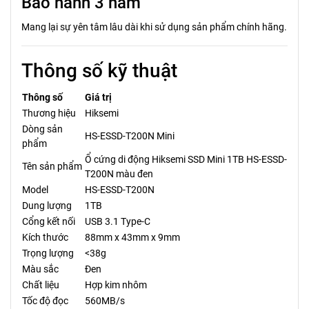
Bảo hành 3 năm
Mang lại sự yên tâm lâu dài khi sử dụng sản phẩm chính hãng.
Thông số kỹ thuật
Thông số
Giá trị
Thương hiệu
Hiksemi
Dòng sản
HS-ESSD-T200N Mini
phẩm
Ổ cứng di động Hiksemi SSD Mini 1TB HS-ESSD-
Tên sản phẩm
T200N màu đen
Model
HS-ESSD-T200N
Dung lượng
1TB
Cổng kết nối
USB 3.1 Type-C
Kích thước
88mm x 43mm x 9mm
Trọng lượng
<38g
Màu sắc
Đen
Chất liệu
Hợp kim nhôm
Tốc độ đọc
560MB/s