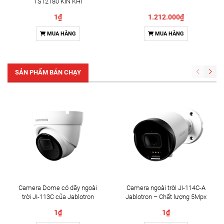
TS12180 KÍN KHÍ
1₫
1.212.000₫
MUA HÀNG
MUA HÀNG
SẢN PHẨM BÁN CHẠY
Camera Dome có dây ngoài
Camera ngoài trời JI-114C-A
trời JI-113C của Jablotron
Jablotron – Chất lượng 5Mpx
& Đàm thoại 2 chiều
1₫
1₫