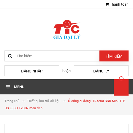
Thanh toán
TÌM KIẾM
hoặc
ĐĂNG NHẬP
ĐĂNG KÝ
MENU
Trang chủ
Thiết bị lưu trữ dữ liệu
Ổ cứng di động Hiksemi SSD Mini 1TB
HS-ESSD-T200N màu đen