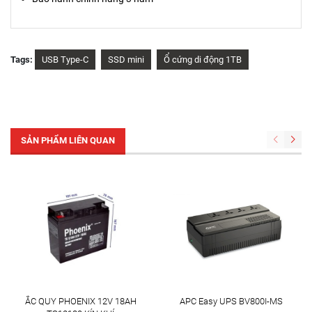
Tags:
USB Type-C
SSD mini
Ổ cứng di động 1TB
SẢN PHẨM LIÊN QUAN
ẮC QUY PHOENIX 12V 18AH
APC Easy UPS BV800I-MS