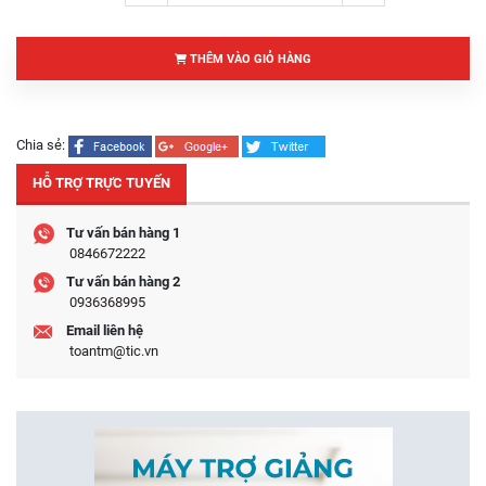
THÊM VÀO GIỎ HÀNG
Chia sẻ:
HỖ TRỢ TRỰC TUYẾN
Tư vấn bán hàng 1
0846672222
Tư vấn bán hàng 2
0936368995
Email liên hệ
toantm@tic.vn