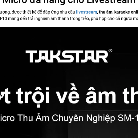
ượng, được thiết kế để đáp ứng nhu cầu
livestream
, thu âm, karaoke onl
SM-10 mang đến trải nghiệm âm thanh trong trẻo, phù hợp cho cả người m