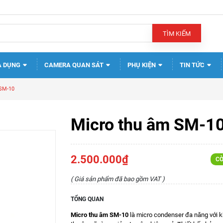
TÌM KIẾM
A DỤNG
CAMERA QUAN SÁT
PHỤ KIỆN
TIN TỨC
 SM-10
Micro thu âm SM-1
2.500.000₫
CÒ
( Giá sản phẩm đã bao gồm VAT )
TỔNG QUAN
Micro thu âm SM-10
là micro condenser đa năng với 