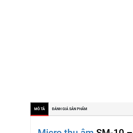
MÔ TẢ
ĐÁNH GIÁ SẢN PHẨM
Micro thu âm
SM-10 – 