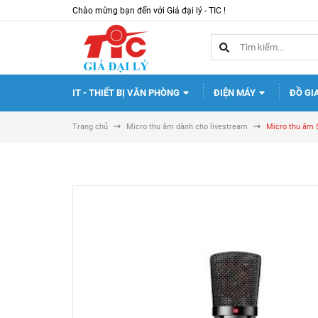
Chào mừng bạn đến với Giá đại lý - TIC !
IT - THIẾT BỊ VĂN PHÒNG
ĐIỆN MÁY
ĐỒ GI
Trang chủ
Micro thu âm dành cho livestream
Micro thu âm