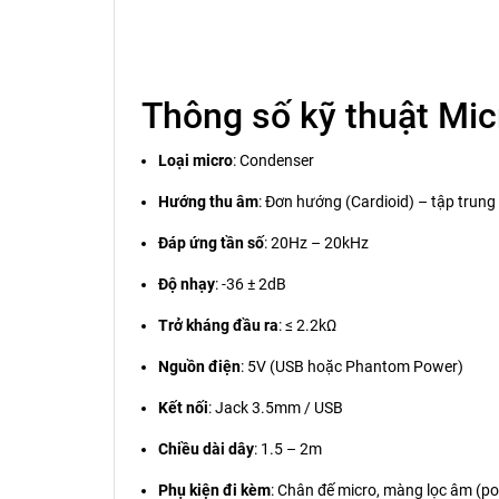
Thông số kỹ thuật Mi
Loại micro
: Condenser
Hướng thu âm
: Đơn hướng (Cardioid) – tập trung
Đáp ứng tần số
: 20Hz – 20kHz
Độ nhạy
: -36 ± 2dB
Trở kháng đầu ra
: ≤ 2.2kΩ
Nguồn điện
: 5V (USB hoặc Phantom Power)
Kết nối
: Jack 3.5mm / USB
Chiều dài dây
: 1.5 – 2m
Phụ kiện đi kèm
: Chân đế micro, màng lọc âm (pop 