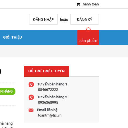
Thanh toán
ĐĂNG NHẬP
hoặc
ĐĂNG KÝ
GIỚI THIỆU
sản phẩm
0
HỖ TRỢ TRỰC TUYẾN
Tư vấn bán hàng 1
0846672222
N HÀNG
Tư vấn bán hàng 2
0936368995
Email liên hệ
toantm@tic.vn
khả năng