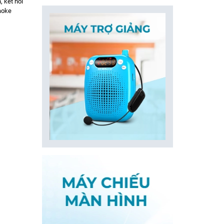
, kết nối
aoke