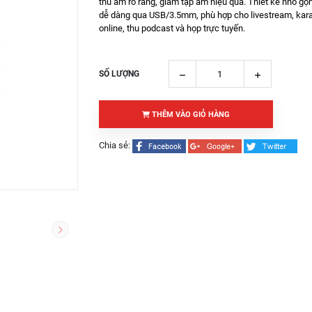
thu âm rõ ràng, giảm tạp âm hiệu quả. Thiết kế nhỏ gọn
dễ dàng qua USB/3.5mm, phù hợp cho livestream, kar
online, thu podcast và họp trực tuyến.
SỐ LƯỢNG
THÊM VÀO GIỎ HÀNG
Chia sẻ: