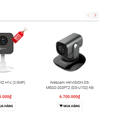
IZ H1c (2.0MP)
Webcam HIKVISION DS-
Camera X
MEGO-202PTZ (DS-U102) hội
Indoor 
nghị truyền hình
5.000₫
6.700.000₫
UA HÀNG
MUA HÀNG