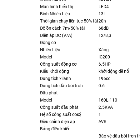
Màn hình hiển thị
LED4
Bình Nhiên Liệu
13L
Thời gian chạy liên tục 50% tải
20h
Độ ồn cách 7m/50% tải
68dB
Điện áp DC (V/A)
12/8,3
Động cơ
Nhiên Liệu
Xăng
Model
IC200
Công suất động cơ
6.5HP
Kiểu Khởi động
khởi động đề nổ
Dung tích xilanh
196cc
Dung tích dầu bôi trơn
0.6
Đầu phát
Model
160L-110
Công suất đầu phát
2.5KVA
Hệ số công suất cos$
1
Điều chỉnh điện áp
AVR
Bảng điều khiển
Bảo vệ dầu bôi trơn t