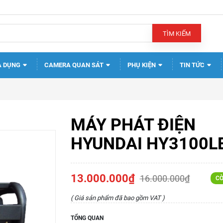
TÌM KIẾM
A DỤNG
CAMERA QUAN SÁT
PHỤ KIỆN
TIN TỨC
MÁY PHÁT ĐIỆN
HYUNDAI HY3100L
13.000.000₫
16.000.000₫
CÒ
( Giá sản phẩm đã bao gồm VAT )
TỔNG QUAN