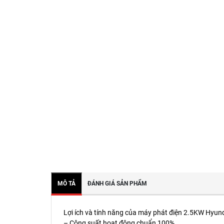
MÔ TẢ
ĐÁNH GIÁ SẢN PHẨM
Lợi ích và tính năng của máy phát điện 2.5KW Hyu
– Công suất hoạt động chuẩn 100%