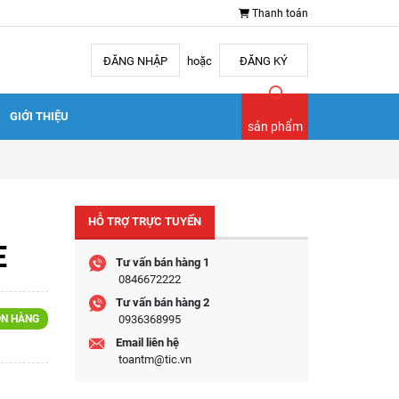
Thanh toán
ĐĂNG NHẬP
hoặc
ĐĂNG KÝ
GIỚI THIỆU
sản phẩm
HỖ TRỢ TRỰC TUYẾN
E
Tư vấn bán hàng 1
0846672222
Tư vấn bán hàng 2
N HÀNG
0936368995
Email liên hệ
toantm@tic.vn