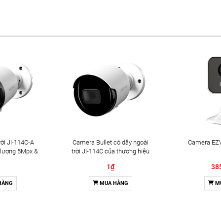
ời JI-114C-A
Camera Bullet có dây ngoài
Camera EZV
 lượng 5Mpx &
trời JI-114C của thương hiệu
2 chiều
Jablotron
1₫
38
HÀNG
MUA HÀNG
M