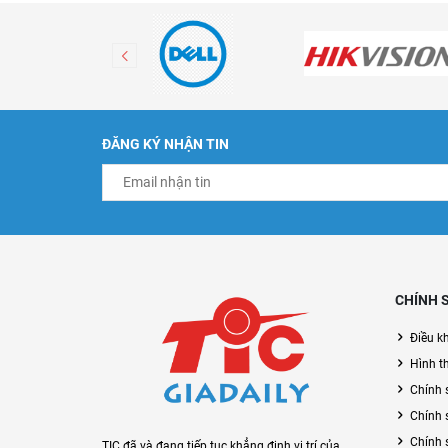
ĐĂNG KÝ NHẬN TIN
CHÍNH 
Điều k
Hình t
Chính 
Chính 
Chính 
TIC đã và đang tiếp tục khẳng định vị trí của