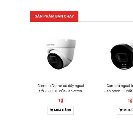
SẢN PHẨM BÁN CHẠY
Camera Dome có dây ngoài
Camera ngoài tr
trời JI-113C của Jablotron
Jablotron – Chất
Đàm thoại 
1₫
1₫
MUA HÀNG
MUA 