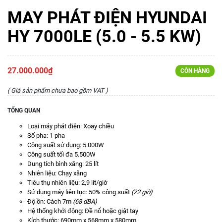
MAY PHÁT ĐIỆN HYUNDAI
HY 7000LE (5.0 - 5.5 KW)
27.000.000₫
CÒN HÀNG
( Giá sản phẩm chưa bao gồm VAT )
TỔNG QUAN
Loại máy phát điện: Xoay chiều
Số pha: 1 pha
Công suất sử dụng: 5.000W
Công suất tối đa 5.500W
Dung tích bình xăng: 25 lít
Nhiên liệu: Chạy xăng
Tiêu thụ nhiên liệu: 2,9 lít/giờ
Sử dụng máy liên tục: 50% công suất
(22 giờ)
Độ ồn: Cách 7m
(68 dBA)
Hệ thống khởi động: Đề nổ hoặc giật tay
Kích thước: 690mm x 568mm x 580mm