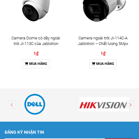
Camera Dome có dây ngoài
Camera ngoài trời JI-114C-A
trời JI-113C của Jablotron
Jablotron – Chất lượng 5Mpx
& Đàm thoại 2 chiều
1₫
1₫
MUA HÀNG
MUA HÀNG
ĐĂNG KÝ NHẬN TIN