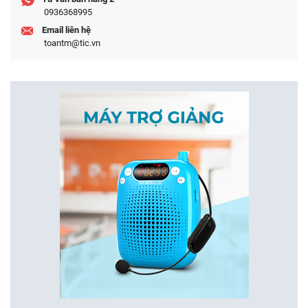
0936368995
Email liên hệ
toantm@tic.vn