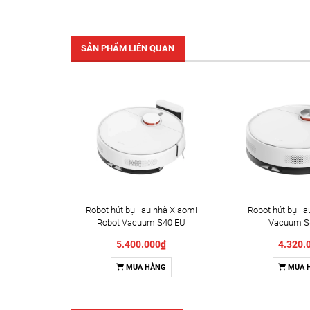
SẢN PHẨM LIÊN QUAN
Robot hút bụi lau nhà Xiaomi
Robot hút bụi l
Robot Vacuum S40 EU
Vacuum S
(BHR084AEU)
(BHR96
5.400.000₫
4.320.
MUA HÀNG
MUA 