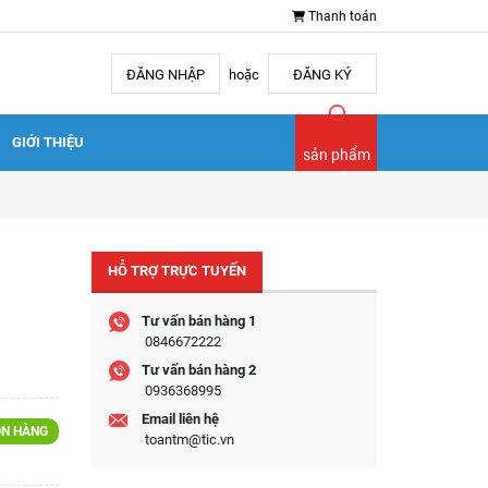
Thanh toán
ĐĂNG NHẬP
hoặc
ĐĂNG KÝ
GIỚI THIỆU
sản phẩm
HỖ TRỢ TRỰC TUYẾN
Tư vấn bán hàng 1
0846672222
Tư vấn bán hàng 2
0936368995
Email liên hệ
N HÀNG
toantm@tic.vn