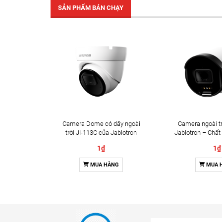
SẢN PHẨM BÁN CHẠY
Camera Dome có dây ngoài
Camera ngoài tr
trời JI-113C của Jablotron
Jablotron – Chất
Đàm thoại 
1₫
1₫
MUA HÀNG
MUA 