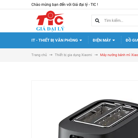
Chào mừng bạn đến với Giá đại lý - TIC !
IT - THIẾT BỊ VĂN PHÒNG
ĐIỆN MÁY
ĐỒ GI
Trang chủ
Thiết bị gia dụng Xiaomi
Máy nướng bánh mì Xia