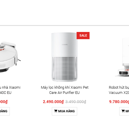
SALE
au nhà Xiaomi
Máy lọc không khí Xiaomi Pet
Robot hút bụ
40C EU
Care Air Purifier EU
Vacuum X20
64EU)
000₫
2.490.000₫
3.490.000₫
9.780.00
HÀNG
MUA HÀNG
M