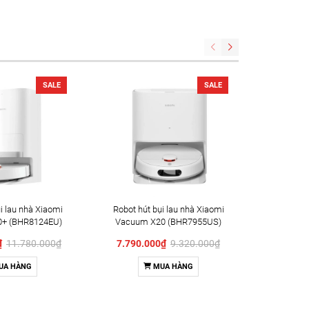
SALE
SALE
i lau nhà Xiaomi
Robot hút bụi lau nhà Xiaomi
Robot hú
+ (BHR8124EU)
Vacuum X20 (BHR7955US)
Vac
(
0₫
11.780.000₫
7.790.000₫
9.320.000₫
1.960
UA HÀNG
MUA HÀNG