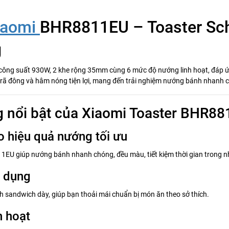
iaomi
BHR8811EU – Toaster Sch
g
ng suất 930W, 2 khe rộng 35mm cùng 6 mức độ nướng linh hoạt, đáp ứn
g rã đông và hâm nóng tiện lợi, mang đến trải nghiệm nướng bánh nhanh 
ăng nổi bật của Xiaomi Toaster BHR8
hiệu quả nướng tối ưu
1EU giúp nướng bánh nhanh chóng, đều màu, tiết kiệm thời gian trong 
 dụng
h sandwich dày, giúp bạn thoải mái chuẩn bị món ăn theo sở thích.
h hoạt