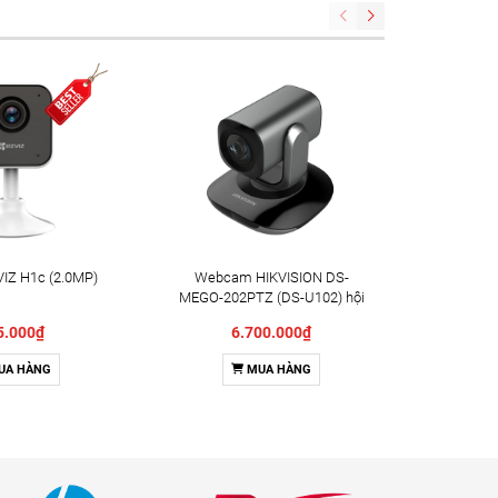
IZ H1c (2.0MP)
Webcam HIKVISION DS-
Camera X
MEGO-202PTZ (DS-U102) hội
Indoor 
nghị truyền hình
5.000₫
6.700.000₫
UA HÀNG
MUA HÀNG