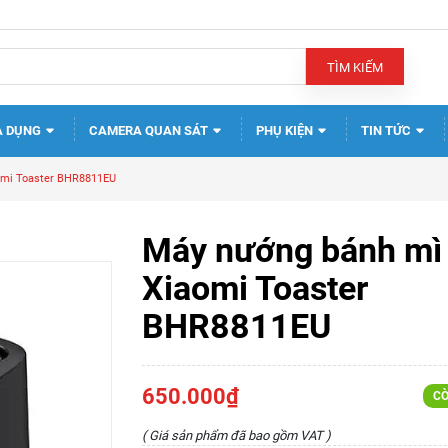
TÌM KIẾM
A DỤNG
CAMERA QUAN SÁT
PHỤ KIỆN
TIN TỨC
omi Toaster BHR8811EU
Máy nướng bánh mì
Xiaomi Toaster
BHR8811EU
650.000₫
CÒ
( Giá sản phẩm đã bao gồm VAT )