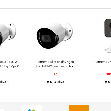
ời JI-114C-A
Camera Bullet có dây ngoài
Camera EZV
 lượng 5Mpx &
trời JI-114C của thương hiệu
2 chiều
Jablotron
1₫
38
HÀNG
MUA HÀNG
M