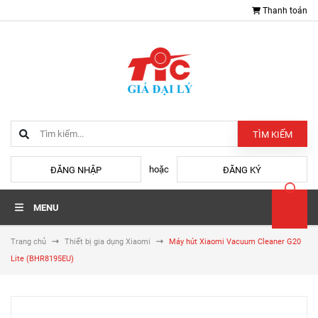
Thanh toán
TÌM KIẾM
hoặc
ĐĂNG NHẬP
ĐĂNG KÝ
MENU
Trang chủ
Thiết bị gia dụng Xiaomi
Máy hút Xiaomi Vacuum Cleaner G20
Lite (BHR8195EU)