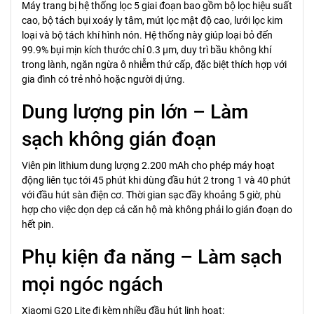
Máy trang bị hệ thống lọc 5 giai đoạn bao gồm bộ lọc hiệu suất
cao, bộ tách bụi xoáy ly tâm, mút lọc mật độ cao, lưới lọc kim
loại và bộ tách khí hình nón. Hệ thống này giúp loại bỏ đến
99.9% bụi mịn kích thước chỉ 0.3 μm, duy trì bầu không khí
trong lành, ngăn ngừa ô nhiễm thứ cấp, đặc biệt thích hợp với
gia đình có trẻ nhỏ hoặc người dị ứng.
Dung lượng pin lớn – Làm
sạch không gián đoạn
Viên pin lithium dung lượng 2.200 mAh cho phép máy hoạt
động liên tục tới 45 phút khi dùng đầu hút 2 trong 1 và 40 phút
với đầu hút sàn điện cơ. Thời gian sạc đầy khoảng 5 giờ, phù
hợp cho việc dọn dẹp cả căn hộ mà không phải lo gián đoạn do
hết pin.
Phụ kiện đa năng – Làm sạch
mọi ngóc ngách
Xiaomi G20 Lite đi kèm nhiều đầu hút linh hoạt: