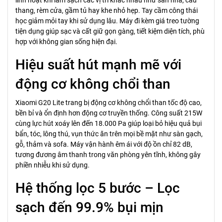
linh hoạt khi làm sạch các vị trí khác nhau như sàn nhà, cầu
thang, rèm cửa, gầm tủ hay khe nhỏ hẹp. Tay cầm công thái
học giảm mỏi tay khi sử dụng lâu. Máy đi kèm giá treo tường
tiện dụng giúp sạc và cất giữ gọn gàng, tiết kiệm diện tích, phù
hợp với không gian sống hiện đại.
Hiệu suất hút mạnh mẽ với
động cơ không chổi than
Xiaomi G20 Lite trang bị động cơ không chổi than tốc độ cao,
bền bỉ và ổn định hơn động cơ truyền thống. Công suất 215W
cùng lực hút xoáy lên đến 18.000 Pa giúp loại bỏ hiệu quả bụi
bẩn, tóc, lông thú, vụn thức ăn trên mọi bề mặt như sàn gạch,
gỗ, thảm và sofa. Máy vận hành êm ái với độ ồn chỉ 82 dB,
tương đương âm thanh trong văn phòng yên tĩnh, không gây
phiền nhiễu khi sử dụng.
Hệ thống lọc 5 bước – Lọc
sạch đến 99.9% bụi mịn