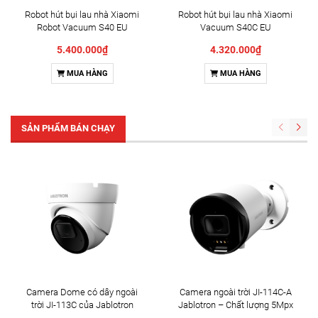
Robot hút bụi lau nhà Xiaomi
Robot hút bụi lau nhà Xiaomi
Robot Vacuum S40 EU
Vacuum S40C EU
(BHR084AEU)
(BHR9664EU)
5.400.000₫
4.320.000₫
MUA HÀNG
MUA HÀNG
SẢN PHẨM BÁN CHẠY
Camera Dome có dây ngoài
Camera ngoài trời JI-114C-A
trời JI-113C của Jablotron
Jablotron – Chất lượng 5Mpx
& Đàm thoại 2 chiều