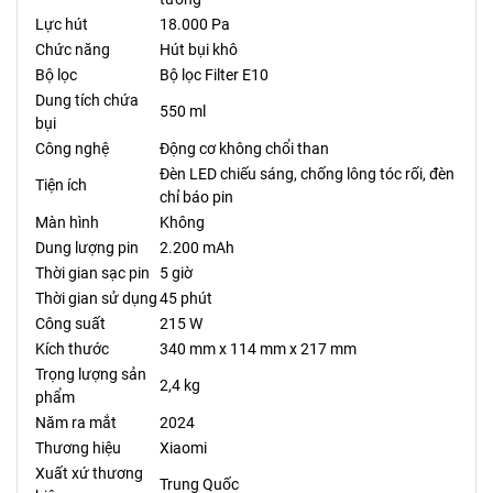
Lực hút
18.000 Pa
Chức năng
Hút bụi khô
Bộ lọc
Bộ lọc Filter E10
Dung tích chứa
550 ml
bụi
Công nghệ
Động cơ không chổi than
Đèn LED chiếu sáng, chống lông tóc rối, đèn
Tiện ích
chỉ báo pin
Màn hình
Không
Dung lượng pin
2.200 mAh
Thời gian sạc pin
5 giờ
Thời gian sử dụng
45 phút
Công suất
215 W
Kích thước
340 mm x 114 mm x 217 mm
Trọng lượng sản
2,4 kg
phẩm
Năm ra mắt
2024
Thương hiệu
Xiaomi
Xuất xứ thương
Trung Quốc