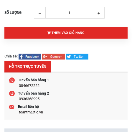
SỐ LƯỢNG
THÊM VÀO GIỎ HÀNG
Chia sẻ:
HỖ TRỢ TRỰC TUYẾN
Tư vấn bán hàng 1
0846672222
Tư vấn bán hàng 2
0936368995
Email liên hệ
toantm@tic.vn