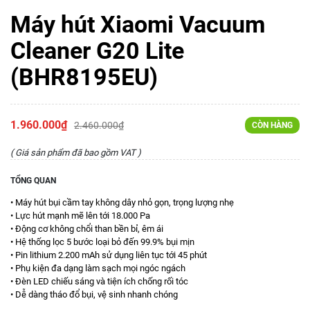
Máy hút Xiaomi Vacuum
Cleaner G20 Lite
(BHR8195EU)
1.960.000₫
2.460.000₫
CÒN HÀNG
( Giá sản phẩm đã bao gồm VAT )
TỔNG QUAN
• Máy hút bụi cầm tay không dây nhỏ gọn, trọng lượng nhẹ
• Lực hút mạnh mẽ lên tới 18.000 Pa
• Động cơ không chổi than bền bỉ, êm ái
• Hệ thống lọc 5 bước loại bỏ đến 99.9% bụi mịn
• Pin lithium 2.200 mAh sử dụng liên tục tới 45 phút
• Phụ kiện đa dạng làm sạch mọi ngóc ngách
• Đèn LED chiếu sáng và tiện ích chống rối tóc
• Dễ dàng tháo đổ bụi, vệ sinh nhanh chóng