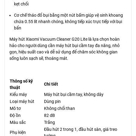
kẹt chổi
Cơ chế tháo đổ bụi bằng một nút bấm giúp vệ sinh khoang
chứa 0.55 lít nhanh chóng, không tiếp xúc trực tiếp với bụi
bẩn
Máy hút Xiaomi Vacuum Cleaner G20 Lite là lựa chọn hoàn
hảo cho người dùng cần máy hút bụi cầm tay đa năng, nhỏ
gọn, hiệu suất cao và dễ sử dụng để chăm sóc không gian
sống luôn sạch sẽ, thoáng mát.
Thông số kỹ
Chi tiết
thuật
Kiểu máy
Máy hút bụi cầm tay, không dây
Loại máy hút
Dùng pin
Mô tơ
Không chổi than
Độ ồn
82 dB
Màu sắc
Trắng
Đầu hút 2 trong 1, đầu hút sàn, giá treo
Phụ kiện
tường