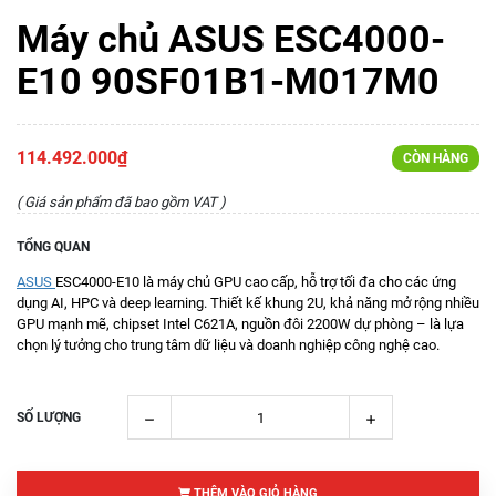
Máy chủ ASUS ESC4000-
E10 90SF01B1-M017M0
114.492.000₫
CÒN HÀNG
( Giá sản phẩm đã bao gồm VAT )
TỔNG QUAN
ASUS
ESC4000-E10 là máy chủ GPU cao cấp, hỗ trợ tối đa cho các ứng
dụng AI, HPC và deep learning. Thiết kế khung 2U, khả năng mở rộng nhiều
GPU mạnh mẽ, chipset Intel C621A, nguồn đôi 2200W dự phòng – là lựa
chọn lý tưởng cho trung tâm dữ liệu và doanh nghiệp công nghệ cao.
SỐ LƯỢNG
THÊM VÀO GIỎ HÀNG