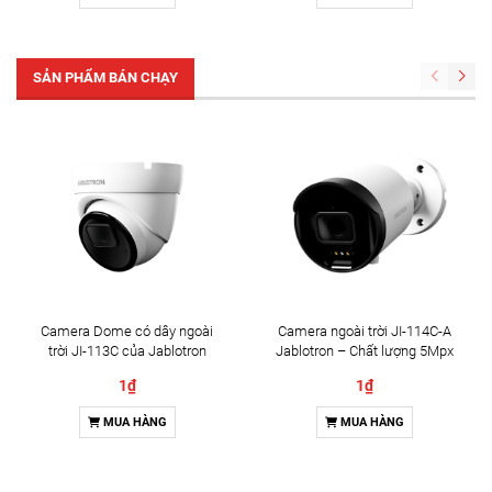
SẢN PHẨM BÁN CHẠY
Camera Dome có dây ngoài
Camera ngoài trời JI-114C-A
trời JI-113C của Jablotron
Jablotron – Chất lượng 5Mpx
& Đàm thoại 2 chiều
1₫
1₫
MUA HÀNG
MUA HÀNG