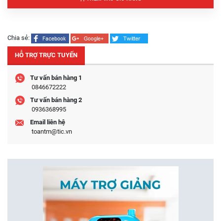
Chia sẻ:
HỖ TRỢ TRỰC TUYẾN
Tư vấn bán hàng 1
0846672222
Tư vấn bán hàng 2
0936368995
Email liên hệ
toantm@tic.vn