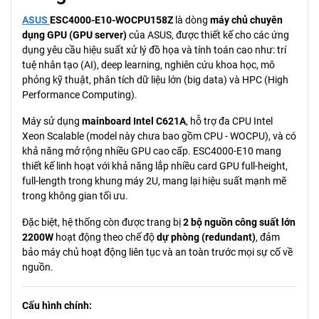
ASUS
ESC4000-E10-WOCPU158Z
là dòng
máy chủ chuyên
dụng GPU (GPU server)
của ASUS, được thiết kế cho các ứng
dụng yêu cầu hiệu suất xử lý đồ họa và tính toán cao như: trí
tuệ nhân tạo (AI), deep learning, nghiên cứu khoa học, mô
phỏng kỹ thuật, phân tích dữ liệu lớn (big data) và HPC (High
Performance Computing).
Máy sử dụng
mainboard Intel C621A
, hỗ trợ đa CPU Intel
Xeon Scalable (model này chưa bao gồm CPU - WOCPU), và có
khả năng mở rộng nhiều GPU cao cấp. ESC4000-E10 mang
thiết kế linh hoạt với khả năng lắp nhiều card GPU full-height,
full-length trong khung máy 2U, mang lại hiệu suất mạnh mẽ
trong không gian tối ưu.
Đặc biệt, hệ thống còn được trang bị
2 bộ nguồn công suất lớn
2200W
hoạt động theo chế độ
dự phòng (redundant)
, đảm
bảo máy chủ hoạt động liên tục và an toàn trước mọi sự cố về
nguồn.
Cấu hình chính: