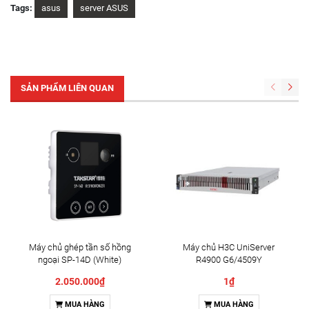
Tags:
asus
server ASUS
SẢN PHẨM LIÊN QUAN
Máy chủ ghép tần số hồng
Máy chủ H3C UniServer
ngoại SP-14D (White)
R4900 G6/4509Y
2.050.000₫
1₫
MUA HÀNG
MUA HÀNG