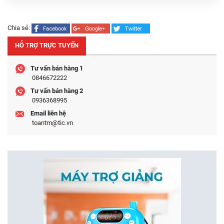
Chia sẻ:
HỖ TRỢ TRỰC TUYẾN
Tư vấn bán hàng 1
0846672222
Tư vấn bán hàng 2
0936368995
Email liên hệ
toantm@tic.vn