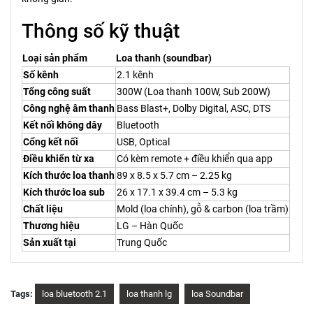
Thông số kỹ thuật
Loại sản phẩm
Loa thanh (soundbar)
Số kênh
2.1 kênh
Tổng công suất
300W (Loa thanh 100W, Sub 200W)
Công nghệ âm thanh
Bass Blast+, Dolby Digital, ASC, DTS
Kết nối không dây
Bluetooth
Cổng kết nối
USB, Optical
Điều khiển từ xa
Có kèm remote + điều khiển qua app
Kích thước loa thanh
89 x 8.5 x 5.7 cm – 2.25 kg
Kích thước loa sub
26 x 17.1 x 39.4 cm – 5.3 kg
Chất liệu
Mold (loa chính), gỗ & carbon (loa trầm)
Thương hiệu
LG – Hàn Quốc
Sản xuất tại
Trung Quốc
Tags:
loa bluetooth 2.1
loa thanh lg
loa Soundbar