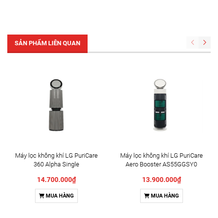
SẢN PHẨM LIÊN QUAN
Máy lọc không khí LG PuriCare
Máy lọc không khí LG PuriCare
360 Alpha Single
Aero Booster AS55GGSY0
AS65GDBY0.ABAE 48W Đ
55W
14.700.000₫
13.900.000₫
MUA HÀNG
MUA HÀNG