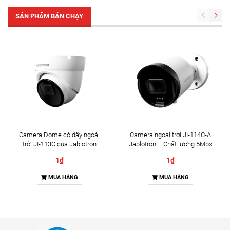
SẢN PHẨM BÁN CHẠY
Camera Dome có dây ngoài
Camera ngoài trời JI-114C-A
trời JI-113C của Jablotron
Jablotron – Chất lượng 5Mpx
& Đàm thoại 2 chiều
1₫
1₫
MUA HÀNG
MUA HÀNG