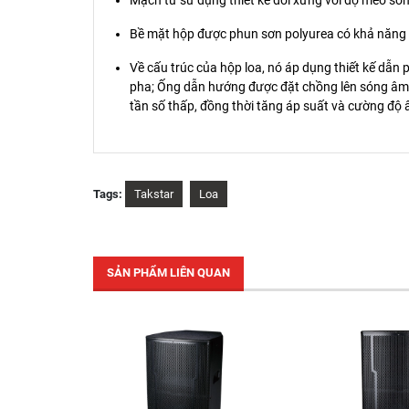
Mạch từ sử dụng thiết kế đối xứng với độ méo só
Bề mặt hộp được phun sơn polyurea có khả năng 
Về cấu trúc của hộp loa, nó áp dụng thiết kế dẫ
pha; Ống dẫn hướng được đặt chồng lên sóng âm p
tần số thấp, đồng thời tăng áp suất và cường độ 
Tags:
Takstar
Loa
SẢN PHẨM LIÊN QUAN