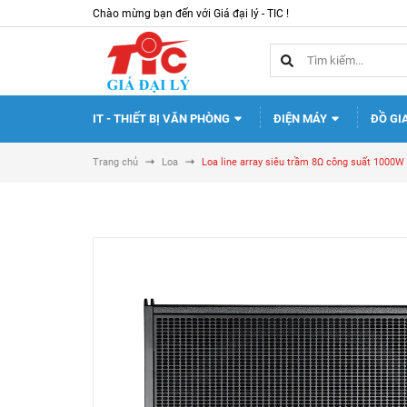
Chào mừng bạn đến với Giá đại lý - TIC !
IT - THIẾT BỊ VĂN PHÒNG
ĐIỆN MÁY
ĐỒ GI
Trang chủ
Loa
Loa line array siêu trầm 8Ω công suất 1000W