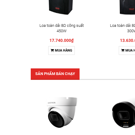
Loa toàn dải 8Ω công suất
Loa toàn dải 8
450W
300
17.740.000₫
13.630
MUA HÀNG
MUA 
SẢN PHẨM BÁN CHẠY