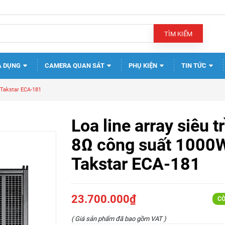
TÌM KIẾM
A DỤNG
CAMERA QUAN SÁT
PHỤ KIỆN
TIN TỨC
 Takstar ECA-181
Loa line array siêu 
8Ω công suất 1000
Takstar ECA-181
23.700.000₫
CÒ
( Giá sản phẩm đã bao gồm VAT )