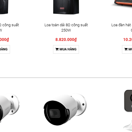
Ω công suất
Loa toàn dải 8Ω công suất
Loa đàn hát 
W
250W
.000₫
8.820.000₫
10.2
HÀNG
MUA HÀNG
M