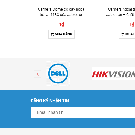
Camera Dome có dây ngoài
Camera ngoài tr
trời JI-113C của Jablotron
Jablotron – Chất
Đàm thoại 
1₫
1₫
MUA HÀNG
MUA 
ĐĂNG KÝ NHẬN TIN