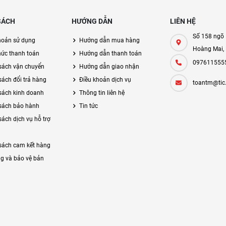
SÁCH
HƯỚNG DẪN
LIÊN HỆ
Số 158 ngõ 
hoản sử dụng
Hướng dẫn mua hàng
Hoàng Mai,
hức thanh toán
Hướng dẫn thanh toán
097611555
sách vận chuyển
Hướng dẫn giao nhận
sách đổi trả hàng
Điều khoản dịch vụ
toantm@tic
sách kinh doanh
Thông tin liên hệ
sách bảo hành
Tin tức
sách dịch vụ hỗ trợ
sách cam kết hàng
g và bảo vệ bản