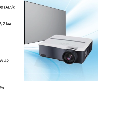
p (AES):
, 2 loa
BW-42
yền