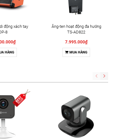
di động xách tay
Ăng-ten hoạt động đa hướng
Loa phẳng
OP-8
TS-AD822
phụ
00.000₫
7.995.000₫
UA HÀNG
MUA HÀNG