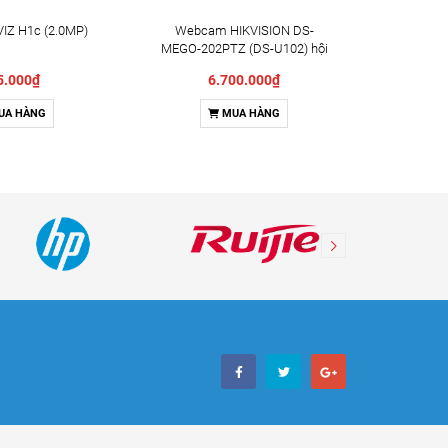
IZ H1c (2.0MP)
Webcam HIKVISION DS-
Camera X
MEGO-202PTZ (DS-U102) hội
Indoor 
nghị truyền hình
5.000₫
6.700.000₫
UA HÀNG
MUA HÀNG