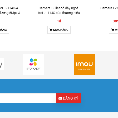
ời JI-114C-A
Camera Bullet có dây ngoài
Camera EZV
 lượng 5Mpx &
trời JI-114C của thương hiệu
2 chiều
Jablotron
1₫
38
HÀNG
MUA HÀNG
M
ĐĂNG KÝ