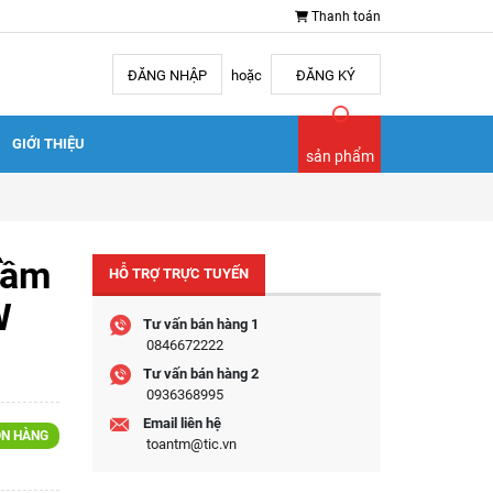
Thanh toán
ĐĂNG NHẬP
hoặc
ĐĂNG KÝ
GIỚI THIỆU
sản phẩm
trầm
HỖ TRỢ TRỰC TUYẾN
W
Tư vấn bán hàng 1
0846672222
Tư vấn bán hàng 2
0936368995
Email liên hệ
N HÀNG
toantm@tic.vn