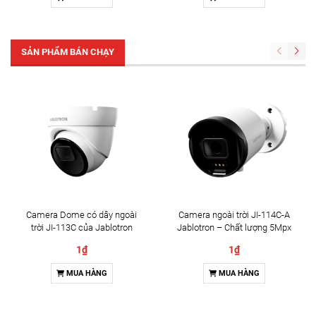
SẢN PHẨM BÁN CHẠY
Camera Dome có dây ngoài
Camera ngoài trời JI-114C-A
trời JI-113C của Jablotron
Jablotron – Chất lượng 5Mpx
& Đàm thoại 2 chiều
1₫
1₫
MUA HÀNG
MUA HÀNG