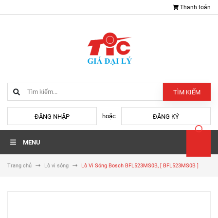
Thanh toán
TÌM KIẾM
hoặc
ĐĂNG NHẬP
ĐĂNG KÝ
MENU
Trang chủ
Lò vi sóng
Lò Vi Sóng Bosch BFL523MS0B, [ BFL523MS0B ]