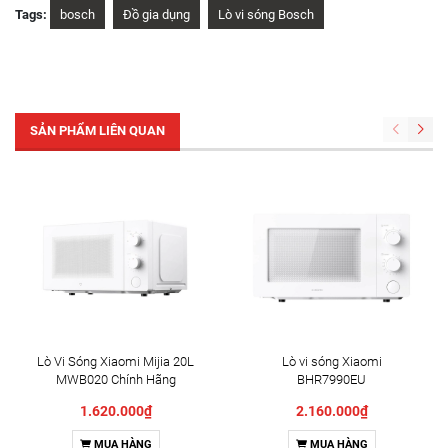
Tags:
bosch
Đồ gia dụng
Lò vi sóng Bosch
SẢN PHẨM LIÊN QUAN
Lò Vi Sóng Xiaomi Mijia 20L
Lò vi sóng Xiaomi
MWB020 Chính Hãng
BHR7990EU
1.620.000₫
2.160.000₫
MUA HÀNG
MUA HÀNG