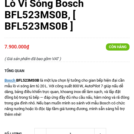
Lò Vi Sóng Bosch
BFL523MS0B, [
BFL523MS0B ]
7.900.000₫
CÒN HÀNG
( Giá sản phẩm đã bao gồm VAT )
TỔNG QUAN
Bosch
BFL523MS0B
là một lựa chọn lý tưởng cho gian bếp hiện đại cần
mẫu lò vi sóng âm tủ 20 L. Với công suất 800 W, AutoPilot 7 giúp nấu dễ
dàng, bảng điều khiển trực quan, khoang inox dễ làm sạch, và lắp đặt
đồng bộ trong tủ bếp — đáp ứng đầy đủ nhu cầu nấu, hâm nóng và rã đông
trong gia đình nhỏ. Nếu bạn muốn mình so sánh với mẫu Bosch có chức
năng nướng hoặc lò độc lập tầm giá tương đương, mình sẵn sàng hỗ trợ
thêm nhé!