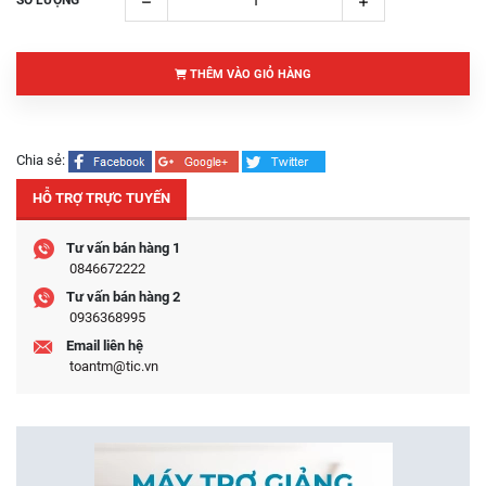
SỐ LƯỢNG
THÊM VÀO GIỎ HÀNG
Chia sẻ:
HỖ TRỢ TRỰC TUYẾN
Tư vấn bán hàng 1
0846672222
Tư vấn bán hàng 2
0936368995
Email liên hệ
toantm@tic.vn