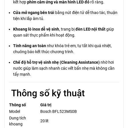
kết hợp
phím cảm ứng và màn hình LED đỏ
rõ ràng.
Cửa mở ngang bên trái
bằng nút điện tử dễ thao tác, thuận
tiện khi lắp âm tủ.
Khoang lò inox dễ vệ sinh
, trang bị
đèn LED nội thất
giúp
quan sát thực phẩm khi hoạt động.
Tính năng an toàn
như khóa trẻ em, tự tắt khi quá nhiệt,
chuông báo kết thúc chương trình.
Chế độ hỗ trợ vệ sinh nhẹ (Cleaning Assistance)
nhờ hơi
nước giúp làm sạch nhanh các vết bẩn nhẹ mà không cần
tẩy mạnh.
Thông số kỹ thuật
Thông số
Giá trị
Model
Bosch BFL523MS0B
Dung tích
20 lít
khoang