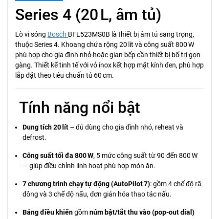
Series 4 (20 L, âm tủ)
Lò vi sóng
Bosch
BFL523MS0B là thiết bị âm tủ sang trọng,
thuộc Series 4. Khoang chứa rộng 20 lít và công suất 800 W
phù hợp cho gia đình nhỏ hoặc gian bếp cần thiết bị bố trí gọn
gàng. Thiết kế tinh tế với vỏ inox kết hợp mặt kính đen, phù hợp
lắp đặt theo tiêu chuẩn tủ 60 cm.
Tính năng nổi bật
Dung tích 20 lít
– đủ dùng cho gia đình nhỏ, reheat và
defrost.
Công suất tối đa 800 W
, 5 mức công suất từ 90 đến 800 W
— giúp điều chỉnh linh hoạt phù hợp món ăn.
7 chương trình chạy tự động (AutoPilot 7)
: gồm 4 chế độ rã
đông và 3 chế độ nấu, đơn giản hóa thao tác nấu.
Bảng điều khiển
gồm
núm bật/tắt thu vào (pop‑out dial)