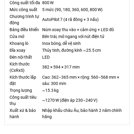
Công suất tối đa
800 W
Mức công suất
5 mức (90, 180, 360, 600, 800 W)
Chương trình tự
AutoPilot 7 (4 rã đông + 3 nấu)
động
Bảng điều khiển
Núm xoay thu vào + cảm ứng + LED đỏ
Cửa mở
Bên trái, mở ngang với nút điện tử
Khoang lò
Inox bóng, dễ vệ sinh
Đĩa xoay
Thủy tinh, đường kính ~25.5 cm
Đèn nội thất
LED
Kích thước
382 × 594 × 317 mm
(CxRxS)
Kích thước lắp
Cao: 362–365 mm × rộng: 560–568 mm ×
đặt
sâu: 300 mm
Trọng lượng
~15.3 kg
Công suất tiêu
~1270 W (điện áp 230–240 V)
thụ
Xuất xứ & bảo
Nhập khẩu châu Âu, bảo hành 2 năm chính
hành
hãng