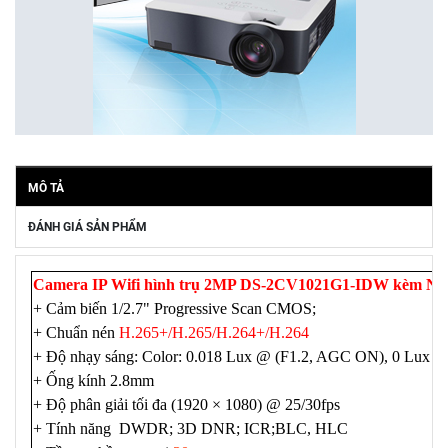
MÔ TẢ
ĐÁNH GIÁ SẢN PHẨM
Camera IP Wifi hình trụ 2MP DS-2CV1021G1-IDW kèm N
+ Cảm biến 1/2.7" Progressive Scan CMOS;
+ Chuẩn nén
H.265+/H.265/H.264+/H.264
+ Độ nhạy sáng: Color: 0.018 Lux @ (F1.2, AGC ON), 0 Lux wi
+ Ống kính 2.8mm
+ Độ phân giải tối đa (1920 × 1080) @ 25/30fps
+ Tính năng DWDR; 3D DNR; ICR;BLC, HLC