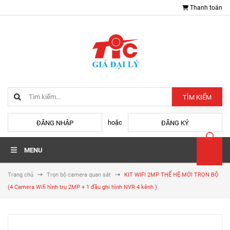
Thanh toán
TÌM KIẾM
hoặc
ĐĂNG NHẬP
ĐĂNG KÝ
MENU
Trang chủ
Trọn bộ camera quan sát
KIT WIFI 2MP THẾ HỆ MỚI TRỌN BỘ
(4 Camera Wifi hình trụ 2MP + 1 đầu ghi hình NVR 4 kênh )