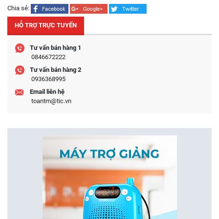
Chia sẻ:
HỖ TRỢ TRỰC TUYẾN
Tư vấn bán hàng 1
0846672222
Tư vấn bán hàng 2
0936368995
Email liên hệ
toantm@tic.vn