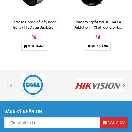
Camera Dome có dây ngoài
Camera ngoài trời JI-114C-A
trời JI-113C của Jablotron
Jablotron – Chất lượng 5Mpx
& Đàm thoại 2 chiều
1₫
1₫
MUA HÀNG
MUA HÀNG
ĐĂNG KÝ NHẬN TIN
ĐĂNG KÝ