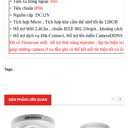
+ Tầm xa hồng ngoại
30m
+ Tiêu chuẩn
IP66
+ Nguồn cấp DC12V
+ Tích hợp Micro ; Tích hợp khe cắm thẻ nhớ tối đa 128GB
+ Hỗ trợ Wifi 2.4Ghz , chuẩn IEEE 802.11b/g/n , khoảng cách bắ
+ Hỗ trợ dịch vụ Hik-Connect, Hỗ trợ tên miền CameraDDNS
Đã có Firmware mới, hỗ trợ tính năng repeater - lặp tín hiệu 
giúp những camera ở xa đầu ghi có thể kết nối tín hiệu tốt và ổn 
Tags:
SẢN PHẨM LIÊN QUAN