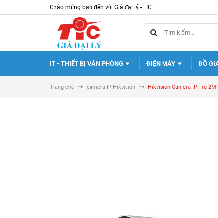
Chào mừng bạn đến với Giá đại lý - TIC !
IT - THIẾT BỊ VĂN PHÒNG
ĐIỆN MÁY
ĐỒ GI
Trang chủ
camera IP Hikvision
Hikvision Camera IP Trụ 2