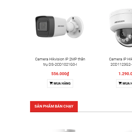
Camera Hikvision IP 2MP thân
Camera IP Hik
trụ DS-2CD1021G0-I
2CD1123G2-
556.000₫
1.290.
MUA HÀNG
MUA 
SẢN PHẨM BÁN CHẠY