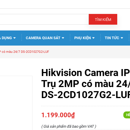
TÌM KIẾM
A DỤNG
CAMERA QUAN SÁT
PHỤ KIỆN
TIN TỨC
MP có màu 24/7 DS-2CD1027G2-LUF
Hikvision Camera IP
Trụ 2MP có màu 24
DS-2CD1027G2-LU
1.199.000₫
H
( Giá sản phẩm đã bao gồm VAT )