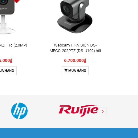
IZ H1c (2.0MP)
Webcam HIKVISION DS-
Camera X
MEGO-202PTZ (DS-U102) hội
Indoor 
nghị truyền hình
5.000₫
6.700.000₫
UA HÀNG
MUA HÀNG