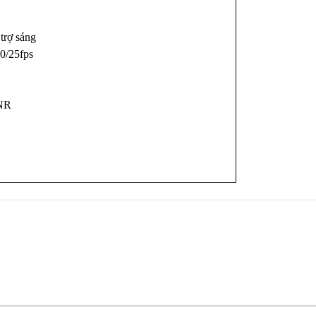
trợ sáng
30/25fps
NR