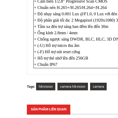
+ Cảm biến 1/2.8" Progressive Scan CMOS
+ Chuẩn nén H.265+/H.265/H.264+/H.264
+ Độ nhạy sáng 0.001 Lux @F1.0, 0 Lux với đèn 
+ Độ phân giải tối đa: 2 Megapixel (1920x1080) 
+ Tầm xa đèn trợ sáng ban đêm lên đến 30m
+ Ống kính 2.8mm / 4mm
+ Chống ngược sáng DWDR, BLC, HLC, 3D D
+ (-U) Hỗ trợ micro thu âm
+ (-F) Hỗ trợ nút reset cứng
+ Hỗ trợ thẻ nhớ lên đến 256GB
+ Chuẩn IP67
Tags:
hikivision
camera hikvision
camera
SẢN PHẨM LIÊN QUAN