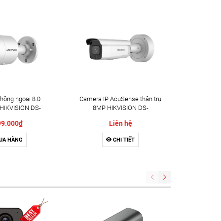
hồng ngoại 8.0
Camera IP AcuSense thân trụ
Camera 
 HIKVISION DS-
8MP HIKVISION DS-
Megapi
086G2-IU
2CD2686G2-IZSU
2CD2
99.000₫
Liên hệ
3.620
UA HÀNG
CHI TIẾT