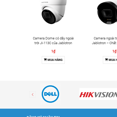
Camera Dome có dây ngoài
Camera ngoài tr
trời JI-113C của Jablotron
Jablotron – Chất
Đàm thoại 
1₫
1₫
MUA HÀNG
MUA 