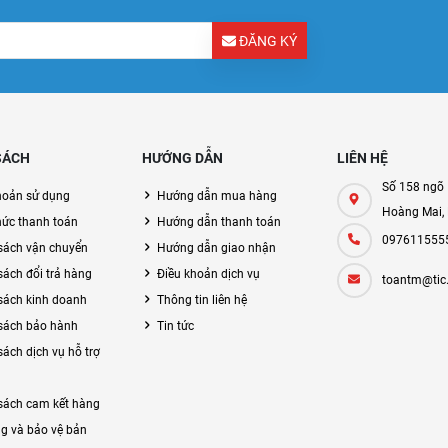
ĐĂNG KÝ
SÁCH
HƯỚNG DẪN
LIÊN HỆ
Số 158 ngõ 
hoản sử dụng
Hướng dẫn mua hàng
Hoàng Mai,
hức thanh toán
Hướng dẫn thanh toán
097611555
sách vận chuyển
Hướng dẫn giao nhận
sách đổi trả hàng
Điều khoản dịch vụ
toantm@tic
sách kinh doanh
Thông tin liên hệ
sách bảo hành
Tin tức
sách dịch vụ hỗ trợ
sách cam kết hàng
g và bảo vệ bản