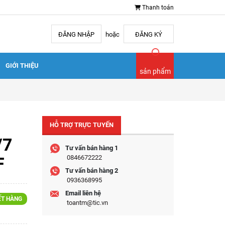
Thanh toán
ĐĂNG NHẬP
hoặc
ĐĂNG KÝ
GIỚI THIỆU
sản phẩm
HỖ TRỢ TRỰC TUYẾN
/7
Tư vấn bán hàng 1
F
0846672222
Tư vấn bán hàng 2
0936368995
Email liên hệ
ẾT HÀNG
toantm@tic.vn