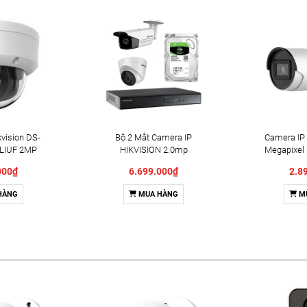
vision DS-
Bộ 2 Mắt Camera IP
Camera IP 
LIUF 2MP
HIKVISION 2.0mp
Megapixel
2CD2
000₫
6.699.000₫
2.8
HÀNG
MUA HÀNG
M