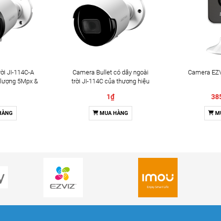
ời JI-114C-A
Camera Bullet có dây ngoài
Camera EZV
 lượng 5Mpx &
trời JI-114C của thương hiệu
2 chiều
Jablotron
1₫
38
HÀNG
MUA HÀNG
M