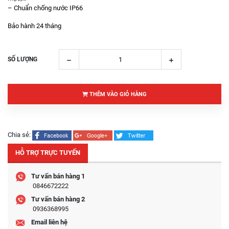
– Chuẩn chống nước IP66
Bảo hành 24 tháng
SỐ LƯỢNG
THÊM VÀO GIỎ HÀNG
Chia sẻ:
HỖ TRỢ TRỰC TUYẾN
Tư vấn bán hàng 1
0846672222
Tư vấn bán hàng 2
0936368995
Email liên hệ