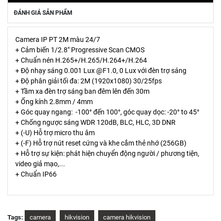
ĐÁNH GIÁ SẢN PHẨM
Camera IP PT 2M màu 24/7
+ Cảm biến 1/2.8" Progressive Scan CMOS
+ Chuẩn nén H.265+/H.265/H.264+/H.264
+ Độ nhạy sáng 0.001 Lux @F1.0, 0 Lux với đèn trợ sáng
+ Độ phân giải tối đa: 2M (1920x1080) 30/25fps
+ Tầm xa đèn trợ sáng ban đêm lên đến 30m
+ Ống kính 2.8mm / 4mm
+ Góc quay ngang: -100° đến 100°, góc quay dọc: -20° to 45°
+ Chống ngược sáng WDR 120dB, BLC, HLC, 3D DNR
+ (-U) Hỗ trợ micro thu âm
+ (-F) Hỗ trợ nút reset cứng và khe cắm thẻ nhớ (256GB)
+ Hỗ trợ sự kiện: phát hiện chuyển động người / phương tiện,
video giả mạo,...
+ Chuẩn IP66
Tags:
camera
hikvision
camera hikvision