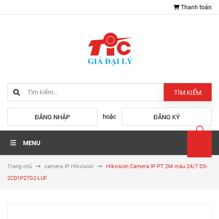
Thanh toán
TÌM KIẾM
hoặc
ĐĂNG NHẬP
ĐĂNG KÝ
MENU
Trang chủ
camera IP Hikvision
Hikvision Camera IP PT 2M màu 24/7 DS-
2CD1P27G2-LUF