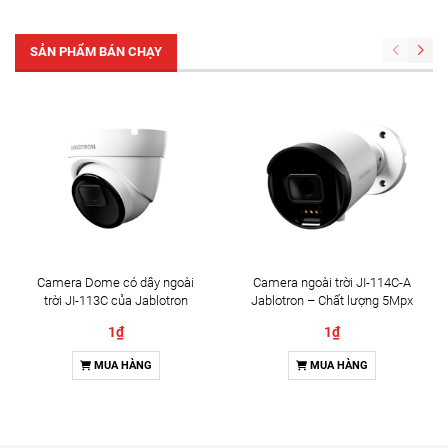
SẢN PHẨM BÁN CHẠY
Camera Dome có dây ngoài
Camera ngoài trời JI-114C-A
trời JI-113C của Jablotron
Jablotron – Chất lượng 5Mpx
& Đàm thoại 2 chiều
1₫
1₫
MUA HÀNG
MUA HÀNG