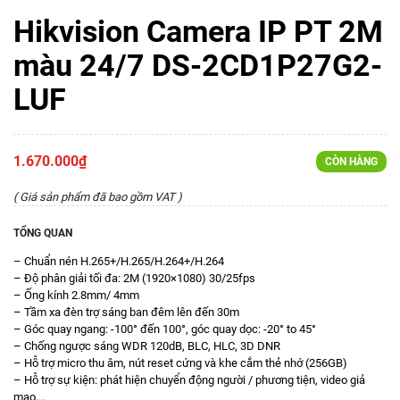
Hikvision Camera IP PT 2M
màu 24/7 DS-2CD1P27G2-
LUF
1.670.000₫
CÒN HÀNG
( Giá sản phẩm đã bao gồm VAT )
TỔNG QUAN
– Chuẩn nén H.265+/H.265/H.264+/H.264
– Độ phân giải tối đa: 2M (1920×1080) 30/25fps
– Ống kính 2.8mm/ 4mm
– Tầm xa đèn trợ sáng ban đêm lên đến 30m
– Góc quay ngang: -100° đến 100°, góc quay dọc: -20° to 45°
– Chống ngược sáng WDR 120dB, BLC, HLC, 3D DNR
– Hỗ trợ micro thu âm, nút reset cứng và khe cắm thẻ nhớ (256GB)
– Hỗ trợ sự kiện: phát hiện chuyển động người / phương tiện, video giả
mạo,…