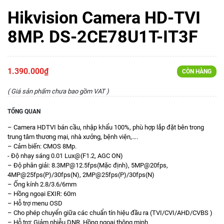
Hikvision Camera HD-TVI
8MP. DS-2CE78U1T-IT3F
1.390.000₫
CÒN HÀNG
( Giá sản phẩm chưa bao gồm VAT )
TỔNG QUAN
– Camera HDTVI bán cầu, nhập khẩu 100%, phù hợp lắp đặt bên trong
trung tâm thương mại, nhà xưởng, bệnh viện,….
– Cảm biến: CMOS 8Mp.
​- Độ nhạy sáng 0.01 Lux@(F1.2, AGC ON)
– Độ phân giải: 8.3MP@12.5fps(Mặc định), 5MP@20fps,
4MP@25fps(P)/30fps(N), 2MP@25fps(P)/30fps(N)
– Ống kính 2.8/3.6/6mm
– Hồng ngoại EXIR: 60m
– Hỗ trợ menu OSD
– Cho phép chuyển giữa các chuẩn tín hiệu đầu ra (TVI/CVI/AHD/CVBS )
– Hỗ trợ: Giảm nhiễu DNR, Hồng ngoại thông minh