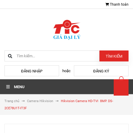
Thanh toán
TÌM KIẾM
hoặc
ĐĂNG NHẬP
ĐĂNG KÝ
MENU
Trang chủ
Camera Hikvision
Hikvision Camera HD-TVI 8MP. DS-
2CE78U1T-IT3F