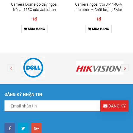
Camera Dome có dây ngoài
Camera ngoài trời JI-114C-A
trời JI-113C của Jablotron
Jablotron – Chất lượng 5Mpx
& Đàm thoại 2 chiều
1₫
1₫
MUA HÀNG
MUA HÀNG
ĐĂNG KÝ NHẬN TIN
ĐĂNG KÝ