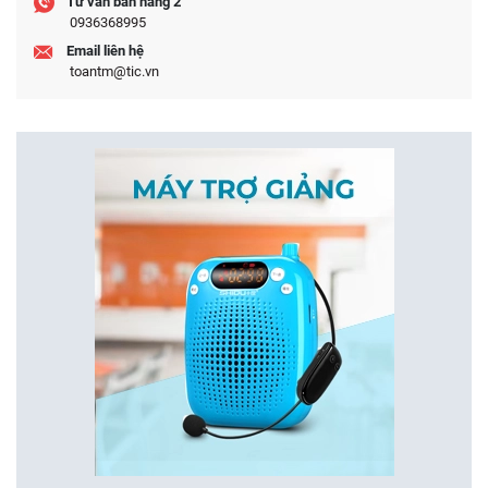
Tư vấn bán hàng 2
0936368995
Email liên hệ
toantm@tic.vn