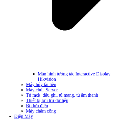
Màn hình tương tác Interactive Display
Hikvision
Máy hủy tài liêu
Máy chủ | Server
Tủ rack, đầu ghi, tủ mạng, tủ âm thanh
Thiết bị lưu trữ dữ liệu
Bộ lưu điện
Máy chấm công
Điện Máy