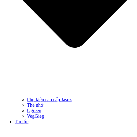
Phụ kiện cao cấp Jasoz
Thẻ nhớ
Ugreen
VegGieg
Tin tức