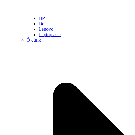
HP
Dell
Lenovo
Laptop asus
Ổ cứng