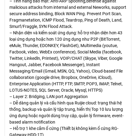
– Tính năng bảo mật: Anti-ARP Spoofing,defense against
malicious attacks from internal and external Neworks, support
secure address binding, Block WAN Ping. Prevent Port Scan,
Fragmanetation, ICMP Flood, Teardrop, Ping of Death, Land,
Smurf/Fraggle, SYN Flood Attack.
– Nhận diện và kiểm soát ứng dụng: hỗ trợ nhận diện hơn 43
loại ứng dụng hoặc hơn 120 ứng dụng như P2P (BitTorrent,
eMule, Thunder, EDONKEY, FlashGet), Multimedia (youtue,
Facbook, video, WebEx conference), Social Media (facebook,
Twitter, Linkedln, Printest), VOIP/CHAT (Skype, Viber, Google
Hangout, Jabber, Facebook Messenger), Instant
Messaging/Email (Gmail, MSN, QQ, Yahoo), Cloud-based File
collaboration (google drive, Bropbox, OneDrive, iCloud),
Enterprise Application (HTTP, FTP, SMTP, POP3, IMAP, Telnet,
LOTUS-NOTES, SQL Server, Oracle, Mysql, HTTPS)
– Layer 2: Bridging, LAN port Aggregation
– Dễ dàng quản lý và cấu hình qua Ruijie cloud: trạng thái hệ
thống, backup và quản lý tập trung, hiển thị Top 10 lưu lượng
ứng dụng hoặc người dùng truy cập, quản lý firmware, event-
based alarm notification
– Hỗ trợ 1 khe cắm ổ cứng (Thiết bị không kèm ổ cứng RG-
Gateway-HDD-1T)