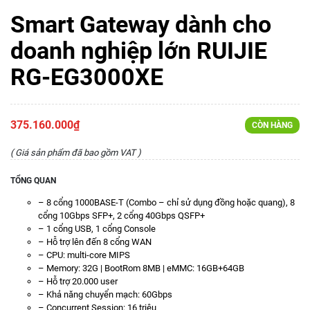
Smart Gateway dành cho
doanh nghiệp lớn RUIJIE
RG-EG3000XE
375.160.000₫
CÒN HÀNG
( Giá sản phẩm đã bao gồm VAT )
TỔNG QUAN
– 8 cổng 1000BASE-T (Combo – chỉ sử dụng đồng hoặc quang), 8
cổng 10Gbps SFP+, 2 cổng 40Gbps QSFP+
– 1 cổng USB, 1 cổng Console
– Hỗ trợ lên đến 8 cổng WAN
– CPU: multi-core MIPS
– Memory: 32G | BootRom 8MB | eMMC: 16GB+64GB
– Hỗ trợ 20.000 user
– Khả năng chuyển mạch: 60Gbps
– Concurrent Session: 16 triệu