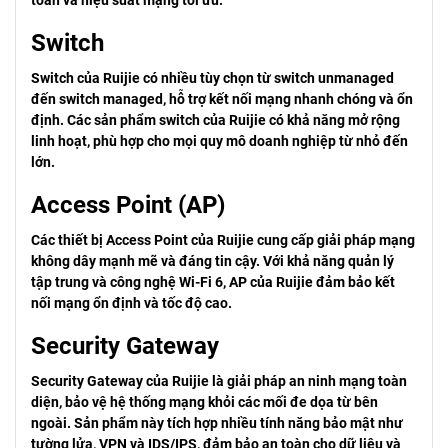
toàn và hiệu suất mạng tối ưu.
Switch
Switch của Ruijie có nhiều tùy chọn từ switch unmanaged
đến switch managed, hỗ trợ kết nối mạng nhanh chóng và ổn
định. Các sản phẩm switch của Ruijie có khả năng mở rộng
linh hoạt, phù hợp cho mọi quy mô doanh nghiệp từ nhỏ đến
lớn.
Access Point (AP)
Các thiết bị Access Point của Ruijie cung cấp giải pháp mạng
không dây mạnh mẽ và đáng tin cậy. Với khả năng quản lý
tập trung và công nghệ Wi-Fi 6, AP của Ruijie đảm bảo kết
nối mạng ổn định và tốc độ cao.
Security Gateway
Security Gateway của Ruijie là giải pháp an ninh mạng toàn
diện, bảo vệ hệ thống mạng khỏi các mối đe dọa từ bên
ngoài. Sản phẩm này tích hợp nhiều tính năng bảo mật như
tường lửa, VPN và IDS/IPS, đảm bảo an toàn cho dữ liệu và