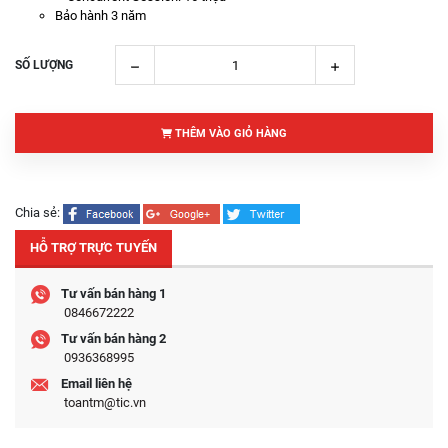
Bảo hành 3 năm
SỐ LƯỢNG
THÊM VÀO GIỎ HÀNG
Chia sẻ:
HỖ TRỢ TRỰC TUYẾN
Tư vấn bán hàng 1
0846672222
Tư vấn bán hàng 2
0936368995
Email liên hệ
toantm@tic.vn