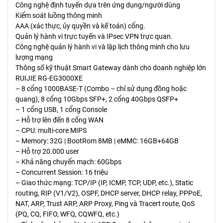
Công nghệ định tuyến dựa trên ứng dụng/người dùng
Kiểm soát luồng thông minh
AAA (xác thực, ủy quyền và kế toán) cổng.
Quản lý hành vi trực tuyến và IPsec VPN trực quan.
Công nghệ quản lý hành vi và lập lịch thông minh cho lưu
lượng mạng
Thông số kỹ thuật Smart Gateway dành cho doanh nghiệp lớn
RUIJIE RG-EG3000XE
– 8 cổng 1000BASE-T (Combo – chỉ sử dụng đồng hoặc
quang), 8 cổng 10Gbps SFP+, 2 cổng 40Gbps QSFP+
– 1 cổng USB, 1 cổng Console
– Hỗ trợ lên đến 8 cổng WAN
– CPU: multi-core MIPS
– Memory: 32G | BootRom 8MB | eMMC: 16GB+64GB
– Hỗ trợ 20.000 user
– Khả năng chuyển mạch: 60Gbps
– Concurrent Session: 16 triệu
– Giao thức mạng: TCP/IP (IP, ICMP, TCP, UDP, etc.), Static
routing, RIP (V1/V2), OSPF, DHCP server, DHCP relay, PPPoE,
NAT, ARP, Trust ARP, ARP Proxy, Ping và Tracert route, QoS
(PQ, CQ, FIFO, WFQ, CQWFQ, etc.)