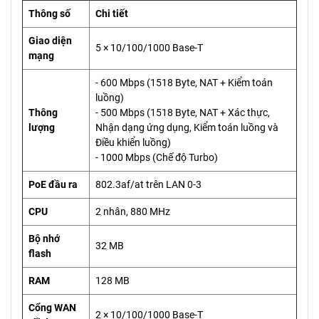
Thông số
Chi tiết
Giao diện
5 × 10/100/1000 Base-T
mạng
- 600 Mbps (1518 Byte, NAT + Kiểm toán
luồng)
Thông
- 500 Mbps (1518 Byte, NAT + Xác thực,
lượng
Nhận dạng ứng dụng, Kiểm toán luồng và
Điều khiển luồng)
- 1000 Mbps (Chế độ Turbo)
PoE đầu ra
802.3af/at trên LAN 0-3
CPU
2 nhân, 880 MHz
Bộ nhớ
32 MB
flash
RAM
128 MB
Cổng WAN
2 × 10/100/1000 Base-T