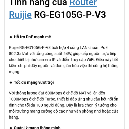
Tính năng của
Router
Ruijie
RG-EG105G-P-
V3
🔹 Hỗ trợ PoE mạnh mẽ
Ruijie RG-EG105G-P-V3 tích hợp 4 cổng LAN chuẩn PoE
802.3af/at với tổng công suất 54W, giúp cấp nguồn trực tiếp
cho thiết bị như camera IP và điểm truy cập WiFi. Điều này tiết
kiệm chi phí dây nguồn và đơn giản hóa việc thi công hệ thống
mạng.
🔹 Tốc độ mạng vượt trội
Với thông lượng đạt 600Mbps ở chế độ NAT và lên đến
1000Mbps ở chế độ Turbo, thiết bị đáp ứng nhu cầu kết nối ổn
định cho tối đa 100 người dùng. Đây là lựa chọn lý tưởng cho
môi trường mạng cường độ cao như văn phòng nhỏ hoặc cửa
hàng.
🔹 Quản lý mạng thông minh