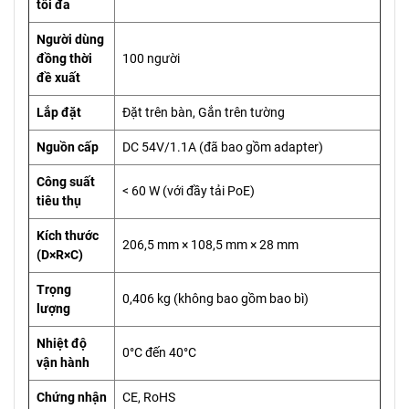
tối đa
Người dùng
đồng thời
100 người
đề xuất
Lắp đặt
Đặt trên bàn, Gắn trên tường
Nguồn cấp
DC 54V/1.1A (đã bao gồm adapter)
Công suất
< 60 W (với đầy tải PoE)
tiêu thụ
Kích thước
206,5 mm × 108,5 mm × 28 mm
(D×R×C)
Trọng
0,406 kg (không bao gồm bao bì)
lượng
Nhiệt độ
0°C đến 40°C
vận hành
Chứng nhận
CE, RoHS