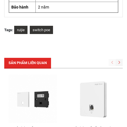
Bảo hành
2 năm
Tags:
ruijie
switch poe
SẢN PHẨM LIÊN QUAN