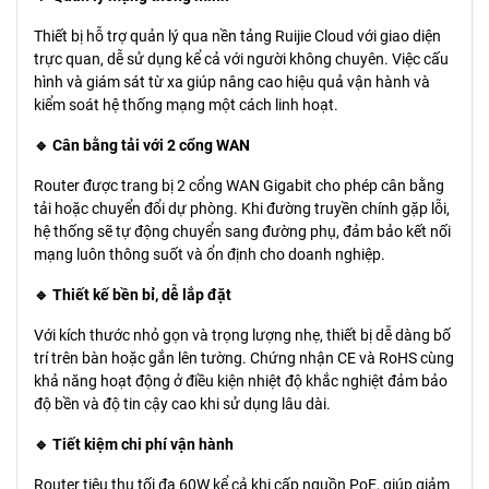
Thiết bị hỗ trợ quản lý qua nền tảng Ruijie Cloud với giao diện
trực quan, dễ sử dụng kể cả với người không chuyên. Việc cấu
hình và giám sát từ xa giúp nâng cao hiệu quả vận hành và
kiểm soát hệ thống mạng một cách linh hoạt.
🔹 Cân bằng tải với 2 cổng WAN
Router được trang bị 2 cổng WAN Gigabit cho phép cân bằng
tải hoặc chuyển đổi dự phòng. Khi đường truyền chính gặp lỗi,
hệ thống sẽ tự động chuyển sang đường phụ, đảm bảo kết nối
mạng luôn thông suốt và ổn định cho doanh nghiệp.
🔹 Thiết kế bền bỉ, dễ lắp đặt
Với kích thước nhỏ gọn và trọng lượng nhẹ, thiết bị dễ dàng bố
trí trên bàn hoặc gắn lên tường. Chứng nhận CE và RoHS cùng
khả năng hoạt động ở điều kiện nhiệt độ khắc nghiệt đảm bảo
độ bền và độ tin cậy cao khi sử dụng lâu dài.
🔹 Tiết kiệm chi phí vận hành
Router tiêu thụ tối đa 60W kể cả khi cấp nguồn PoE, giúp giảm