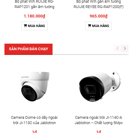
Bộ phát Wifi RUIJIE RG-
Bộ phát Wifi gắn âm tường
RAP1201 gắn âm tường
RUIJIE REYEE RG-RAP1200(F)
1.180.000₫
965.000₫
MUA HÀNG
MUA HÀNG
SẢN PHẨM BÁN CHẠY
Camera Dome có dây ngoài
Camera ngoài trời JI-114C-A
trời JI-113C của Jablotron
Jablotron – Chất lượng 5Mpx
& Đàm thoại 2 chiều
1₫
1₫