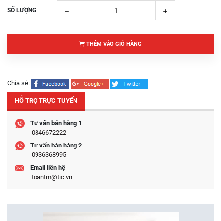
SỐ LƯỢNG
THÊM VÀO GIỎ HÀNG
Chia sẻ:
HỖ TRỢ TRỰC TUYẾN
Tư vấn bán hàng 1
0846672222
Tư vấn bán hàng 2
0936368995
Email liên hệ
toantm@tic.vn