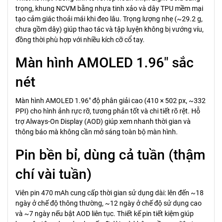
trọng, khung NCVM bằng nhựa tinh xảo và dây TPU mềm mại
tạo cảm giác thoải mái khi đeo lâu. Trọng lượng nhẹ (~29.2 g,
chưa gồm dây) giúp thao tác và tập luyện không bị vướng víu,
đồng thời phù hợp với nhiều kích cỡ cổ tay.
Màn hình AMOLED 1.96" sắc
nét
Màn hình AMOLED 1.96" độ phân giải cao (410 × 502 px, ~332
PPI) cho hình ảnh rực rỡ, tương phản tốt và chi tiết rõ rệt. Hỗ
trợ Always-On Display (AOD) giúp xem nhanh thời gian và
thông báo mà không cần mở sáng toàn bộ màn hình.
Pin bền bỉ, dùng cả tuần (thậm
chí vài tuần)
Viên pin 470 mAh cung cấp thời gian sử dụng dài: lên đến ~18
ngày ở chế độ thông thường, ~12 ngày ở chế độ sử dụng cao
và ~7 ngày nếu bật AOD liên tục. Thiết kế pin tiết kiệm giúp