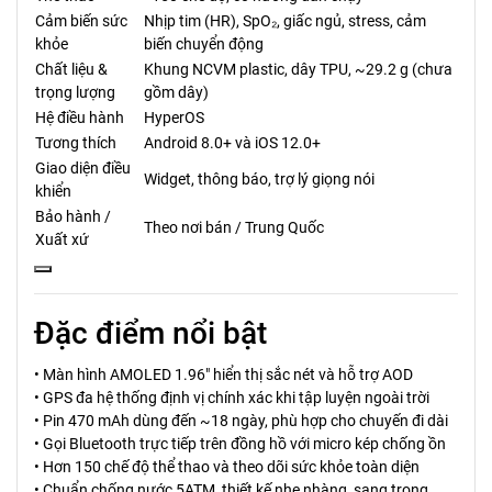
Cảm biến sức
Nhịp tim (HR), SpO₂, giấc ngủ, stress, cảm
khỏe
biến chuyển động
Chất liệu &
Khung NCVM plastic, dây TPU, ~29.2 g (chưa
trọng lượng
gồm dây)
Hệ điều hành
HyperOS
Tương thích
Android 8.0+ và iOS 12.0+
Giao diện điều
Widget, thông báo, trợ lý giọng nói
khiển
Bảo hành /
Theo nơi bán / Trung Quốc
Xuất xứ
Đặc điểm nổi bật
• Màn hình AMOLED 1.96" hiển thị sắc nét và hỗ trợ AOD
• GPS đa hệ thống định vị chính xác khi tập luyện ngoài trời
• Pin 470 mAh dùng đến ~18 ngày, phù hợp cho chuyến đi dài
• Gọi Bluetooth trực tiếp trên đồng hồ với micro kép chống ồn
• Hơn 150 chế độ thể thao và theo dõi sức khỏe toàn diện
• Chuẩn chống nước 5ATM, thiết kế nhẹ nhàng, sang trọng