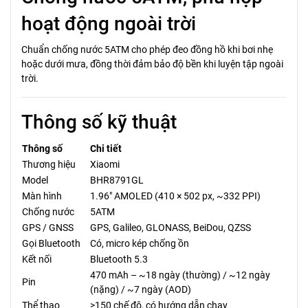
hoạt động ngoài trời
Chuẩn chống nước 5ATM cho phép đeo đồng hồ khi bơi nhẹ
hoặc dưới mưa, đồng thời đảm bảo độ bền khi luyện tập ngoài
trời.
Thông số kỹ thuật
Thông số
Chi tiết
Thương hiệu
Xiaomi
Model
BHR8791GL
Màn hình
1.96" AMOLED (410 × 502 px, ~332 PPI)
Chống nước
5ATM
GPS / GNSS
GPS, Galileo, GLONASS, BeiDou, QZSS
Gọi Bluetooth
Có, micro kép chống ồn
Kết nối
Bluetooth 5.3
470 mAh – ~18 ngày (thường) / ~12 ngày
Pin
(nặng) / ~7 ngày (AOD)
Thể thao
>150 chế độ, có hướng dẫn chạy