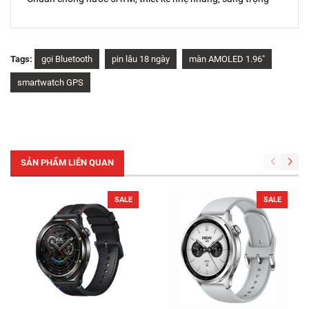
Tags:
gọi Bluetooth
pin lâu 18 ngày
màn AMOLED 1.96"
smartwatch GPS
SẢN PHẨM LIÊN QUAN
SALE
SALE