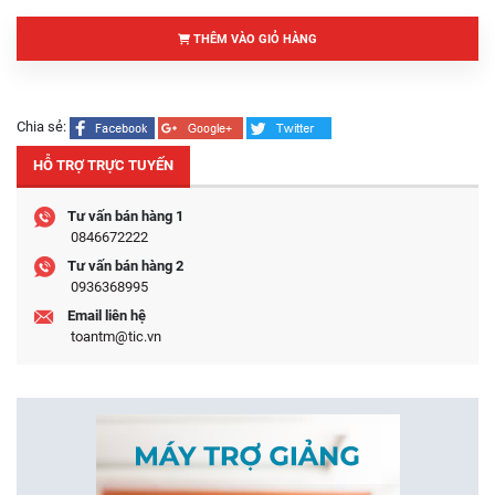
THÊM VÀO GIỎ HÀNG
Chia sẻ:
HỖ TRỢ TRỰC TUYẾN
Tư vấn bán hàng 1
0846672222
Tư vấn bán hàng 2
0936368995
Email liên hệ
toantm@tic.vn