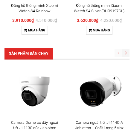
Đồng hồ thông minh Xiaomi
Đồng hồ thông minh Xiaomi
Watch S4 Rainbow
Watch S4 Silver (BHR9197GL)
(BHR9199GL)
3.910.000₫
4.510.000₫
3.620.000₫
4.220.000₫
MUA HÀNG
MUA HÀNG
SẢN PHẨM BÁN CHẠY
Camera Dome có dây ngoài
Camera ngoài trời JI-114C-A
trời JI-113C của Jablotron
Jablotron – Chất lượng 5Mpx
& Đàm thoại 2 chiều