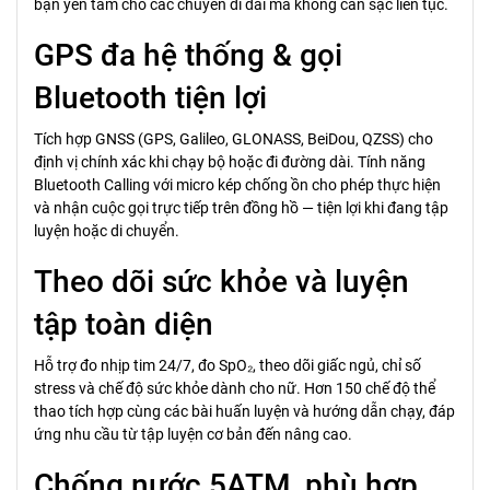
bạn yên tâm cho các chuyến đi dài mà không cần sạc liên tục.
GPS đa hệ thống & gọi
Bluetooth tiện lợi
Tích hợp GNSS (GPS, Galileo, GLONASS, BeiDou, QZSS) cho
định vị chính xác khi chạy bộ hoặc đi đường dài. Tính năng
Bluetooth Calling với micro kép chống ồn cho phép thực hiện
và nhận cuộc gọi trực tiếp trên đồng hồ — tiện lợi khi đang tập
luyện hoặc di chuyển.
Theo dõi sức khỏe và luyện
tập toàn diện
Hỗ trợ đo nhịp tim 24/7, đo SpO₂, theo dõi giấc ngủ, chỉ số
stress và chế độ sức khỏe dành cho nữ. Hơn 150 chế độ thể
thao tích hợp cùng các bài huấn luyện và hướng dẫn chạy, đáp
ứng nhu cầu từ tập luyện cơ bản đến nâng cao.
Chống nước 5ATM, phù hợp