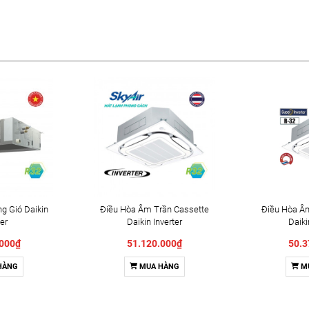
g Gió Daikin
Điều Hòa Âm Trần Cassette
Điều Hòa Â
ter
Daikin Inverter
Daiki
/RZA140DV1
FCF125CVM/RZA125DV1
FCF140CV
.000₫
51.120.000₫
50.3
HÀNG
MUA HÀNG
M