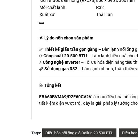
Kích thước dàn nóng (RxCxS)
850 x 595 x 300 mm
Môi chất lạnh
R32
Xuất xứ
Thái Lan
🌟
Lý do nên chọn sản phẩm
✅
Thiết kế giấu trần gọn gàng
– Dàn lạnh nối ống gi
❄️
Công suất 20.500 BTU
– Làm lạnh hiệu quả cho d
⚡
Công nghệ Inverter
– Tối ưu hóa điện năng tiêu th
🧊
Sử dụng gas R32
– Làm lạnh nhanh, thân thiện v
📝
Tổng kết
FBA60BVMA9/RZF60CV2V
là mẫu điều hòa nối ống 
tiết kiệm điện vượt trội, đây là giải pháp lý tưởng c
Tags:
Điều hòa nối ống gió Daikin 20.500 BTU
Điều hòa 