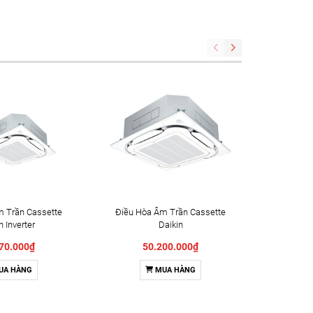
m Trần Cassette
Điều Hòa Âm Trần Cassette
Điều Hòa
n Inverter
Daikin
M/RZF140CVM
FCTF140AVM/RZF140CV2V
FBA125
70.000₫
50.200.000₫
4
UA HÀNG
MUA HÀNG