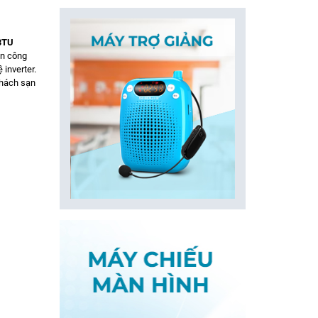
 BTU
ần công
inverter.
khách sạn