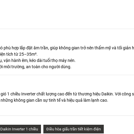
ó phù hợp lắp đặt âm trần, giúp không gian trở nên thẩm mỹ và tối giản 
iện tích từ 25–35m².
ụ, vận hành êm, kéo dài tuổi thọ máy nén.
ới môi trường, an toàn cho người dùng.
gió 1 chiều Inverter chất lượng cao đến từ thương hiệu Daikin. Với công s
ho những không gian cần sự tinh tế và hiệu quả làm lạnh cao.
Daikin Inverter 1 chiều
Điều hòa giấu trần tiết kiệm điện