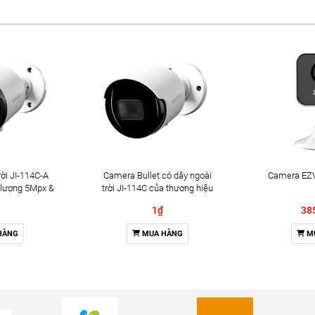
ời JI-114C-A
Camera Bullet có dây ngoài
Camera EZV
 lượng 5Mpx &
trời JI-114C của thương hiệu
2 chiều
Jablotron
1₫
38
HÀNG
MUA HÀNG
M