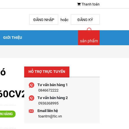
Thanh toán
ĐĂNG NHẬP
hoặc
ĐĂNG KÝ
GIỚI THIỆU
sản phẩm
ió
HỖ TRỢ TRỰC TUYẾN
Tư vấn bán hàng 1
60CV2V
0846672222
Tư vấn bán hàng 2
0936368995
Email liên hệ
N HÀNG
toantm@tic.vn