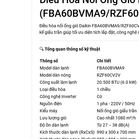
(FBA60BVMA9/RZF60CV2
Điều hòa nối ống gió Daikin FBA60BVMA9/RZF60CV2V
kế giấu trần giúp tối ưu diện tích lắp đặt, công nghệ
🔍
Tổng quan thông số kỹ thuật
Thông số
Chi tiết
Model dàn lạnh
FBA60BVMA9
Model dàn nóng
RZF60CV2V
Công suất làm lạnh
20.500 BTU (6.0 kW)
Loại điều hòa
1 chiều
Công nghệ Inverter
Có
Nguồn điện
1 pha - 220V / 50Hz
Kiểu máy
Nối ống gió giấu trần
Lưu lượng gió
Cao nhất 1080 m³/h
Độ ồn dàn lạnh
Từ 27 – 38 dB(A)
Kích thước dàn lạnh (RxCxS)
990 x 300 x 700 mm