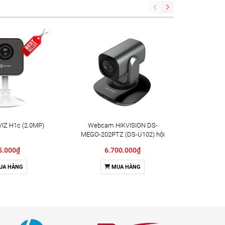
IZ H1c (2.0MP)
Webcam HIKVISION DS-
Camera X
MEGO-202PTZ (DS-U102) hội
Indoor 
nghị truyền hình
5.000₫
6.700.000₫
UA HÀNG
MUA HÀNG