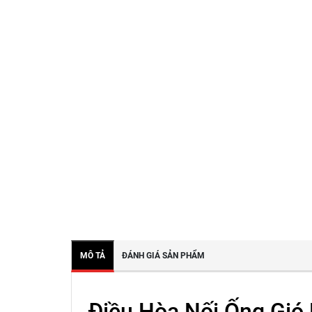
MÔ TẢ
ĐÁNH GIÁ SẢN PHẨM
Điều Hòa Nối Ống Gió 