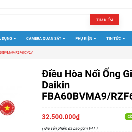
TÌM KIẾM
A DỤNG
CAMERA QUAN SÁT
PHỤ KIỆN
TIN TỨC
FBA60BVMA9/RZF60CV2V
Điều Hòa Nối Ống G
Daikin
FBA60BVMA9/RZF
32.500.000₫
CÒ
( Giá sản phẩm đã bao gồm VAT )