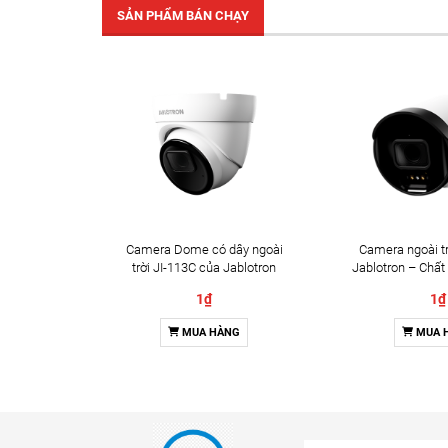
SẢN PHẨM BÁN CHẠY
Camera Dome có dây ngoài
Camera ngoài tr
trời JI-113C của Jablotron
Jablotron – Chất
Đàm thoại 
1₫
1₫
MUA HÀNG
MUA 