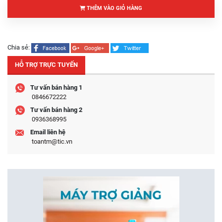
THÊM VÀO GIỎ HÀNG
Chia sẻ:
HỖ TRỢ TRỰC TUYẾN
Tư vấn bán hàng 1
0846672222
Tư vấn bán hàng 2
0936368995
Email liên hệ
toantm@tic.vn