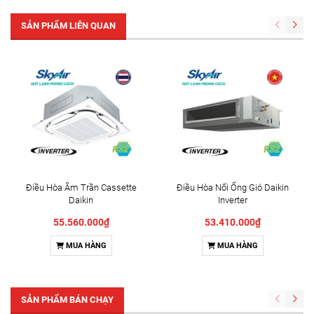
SẢN PHẨM LIÊN QUAN
Điều Hòa Âm Trần Cassette
Điều Hòa Nối Ống Gió Daikin
Daikin
Inverter
FCF140CVM/RZA140DV1
FBA140BVMA9/RZA140DV1
55.560.000₫
53.410.000₫
MUA HÀNG
MUA HÀNG
SẢN PHẨM BÁN CHẠY