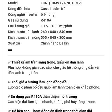
Model
FCNQ13MV1 / RNQ13MV1
Dòng điều hòa
Cassette âm trần
Công nghệ Inverter
❌ Không
Gas sử dụng
R410A
Lưu lượng gió
10.5 – 13.0 m³/phút
Kích thước dàn lạnh
260 x 840 x 840 mm
Kích thước dàn nóng
595 x 845 x 300 mm
Xuất xứ
Chính hãng Daikin
✅
Thiết kế âm trần sang trọng, giấu kín dàn lạnh
Phù hợp không gian cao cấp, che giấu hệ thống ống dẫn và
dàn lạnh trong trần.
❄️
Thổi gió 4 hướng làm lạnh đồng đều
Luồng gió phân bố đều giúp làm lạnh toàn diện khắp phòng.
⚡
Sử dụng gas R410A thân thiện môi trường
Gas hiện đại, làm lạnh nhanh, không phá hủy tầng ozone.
🧊
Độ bền cao – hoạt động ổn định trong thời gian dài