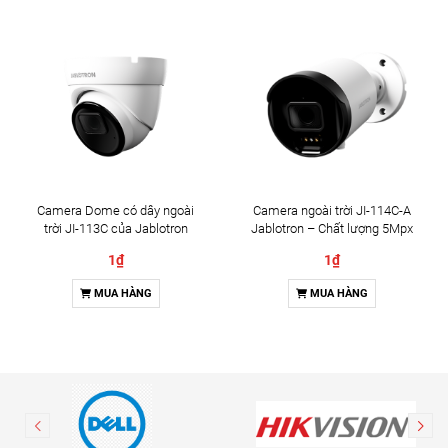
Camera Dome có dây ngoài
Camera ngoài trời JI-114C-A
trời JI-113C của Jablotron
Jablotron – Chất lượng 5Mpx
& Đàm thoại 2 chiều
1₫
1₫
MUA HÀNG
MUA HÀNG