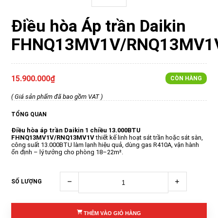
Điều hòa Áp trần Daikin
FHNQ13MV1V/RNQ13MV1
15.900.000₫
CÒN HÀNG
( Giá sản phẩm đã bao gồm VAT )
TỔNG QUAN
Điều hòa áp trần Daikin 1 chiều 13.000BTU
FHNQ13MV1V/RNQ13MV1V
thiết kế linh hoạt sát trần hoặc sát sàn,
công suất 13.000BTU làm lạnh hiệu quả, dùng gas R410A, vận hành
ổn định – lý tưởng cho phòng 18–22m².
SỐ LƯỢNG
THÊM VÀO GIỎ HÀNG