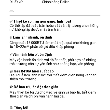
Xuất xứ
Chính hãng Daikin
✅
Thiết kế áp trần gọn gàng, linh hoạt
Có thể lắp đặt sát trần hoặc sát sàn, lý tưởng cho những
nơi không lắp được máy âm trần.
❄️
Làm lạnh nhanh, ổn định
Công suất 13.000BTU làm mát hiệu quả cho không gian
từ 18–22m², phân bổ gió đều khắp phòng.
⚡
Vận hành bền bỉ, ổn định
Máy vận hành ổn định với độ ồn thấp, phù hợp cả những
môi trường cần sự yên tĩnh như phòng học, văn phòng.
🧊
Gas R410A hiệu suất cao
Hiệu quả làm lạnh vượt trội, tiết kiệm điện năng và thân
thiện môi trường.
🛠
Dễ bảo trì, lắp đặt đơn giản
Máy thiết kế tối ưu cho việc vệ sinh và bảo trì, tiết kiệm
thời gian và chi phí vận hành lâu dài.
📝
Tổng kết