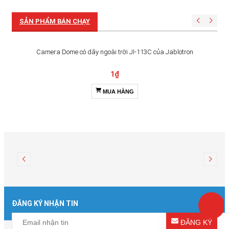
MUA HÀNG
SẢN PHẨM BÁN CHẠY
Camera Dome có dây ngoài trời JI-113C của Jablotron
1₫
MUA HÀNG
ĐĂNG KÝ NHẬN TIN