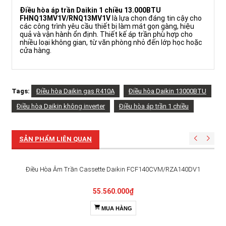
Điều hòa áp trần Daikin 1 chiều 13.000BTU
FHNQ13MV1V/RNQ13MV1V
là lựa chọn đáng tin cậy cho
các công trình yêu cầu thiết bị làm mát gọn gàng, hiệu
quả và vận hành ổn định. Thiết kế áp trần phù hợp cho
nhiều loại không gian, từ văn phòng nhỏ đến lớp học hoặc
cửa hàng.
Tags:
Điều hòa Daikin gas R410A
Điều hòa Daikin 13000BTU
Điều hòa Daikin không inverter
Điều hòa áp trần 1 chiều
SẢN PHẨM LIÊN QUAN
Điều Hòa Âm Trần Cassette Daikin FCF140CVM/RZA140DV1
55.560.000₫