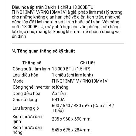
Điều hòa áp trần Daikin 1 chiều 13.000BTU
FHNQ13MV1V/RNQ13MV1V là giải pháp làm mát lý tưởng
cho những không gian hạn chế về diện tích trần, nhờ khả
năng lắp đặt linh hoạt ở sát trần hoặc sát sàn. Với công
suất 13.000BTU, máy phù hợp cho văn phòng, cửa hàng,
lớp học nhỏ, mang lại không khí mát mẻ nhanh chóng và
ổn định.
🔍
Tổng quan thông số kỹ thuật
Thông số
Chi tiết
Công suất làm lạnh
13.000 BTU (1.5 HP)
Loại điều hòa
1 chiều (chỉ làm lạnh)
Model
FHNQ13MV1V / RNQ13MV1V
Công nghệ Inverter
❌ Không
Dòng điều hòa
Áp trần
Gas sử dụng
R410A
600 / 540 / 480 m³/h (Cao / TB /
Lưu lượng gió
Thấp)
Kích thước dàn
235 x 960 x 690 mm
lạnh
Kích thước dàn
545 x 675 x 284 mm
nóng