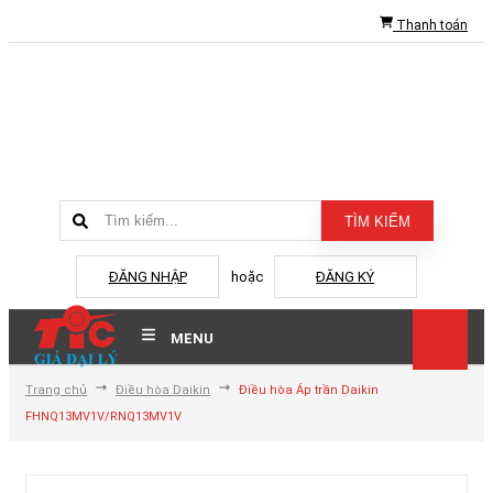
Thanh toán
TÌM KIẾM
ĐĂNG NHẬP
hoặc
ĐĂNG KÝ
MENU
Trang chủ
Điều hòa Daikin
Điều hòa Áp trần Daikin
FHNQ13MV1V/RNQ13MV1V