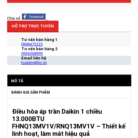
Chia sẻ:
HỖ TRỢ TRỰC TUYẾN
Tư vấn bán hàng 1
0846672222
Tư vấn bán hàng 2
0936368995
Email liên hệ
toantm@tic.vn
MÔ TẢ
ĐÁNH GIÁ SẢN PHẨM
Điều hòa áp trần Daikin 1 chiều
13.000BTU
FHNQ13MV1V/RNQ13MV1V – Thiết kế
linh hoạt, làm mát hiệu quả