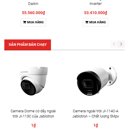
Daikin
Inverter
FCF140CVM/RZA140DV1
FBA140BVMA9/RZA140DV1
55.560.000₫
53.410.000₫
MUA HÀNG
MUA HÀNG
SẢN PHẨM BÁN CHẠY
Camera Dome có dây ngoài
Camera ngoài trời JI-114C-A
trời JI-113C của Jablotron
Jablotron – Chất lượng 5Mpx
& Đàm thoại 2 chiều
1₫
1₫