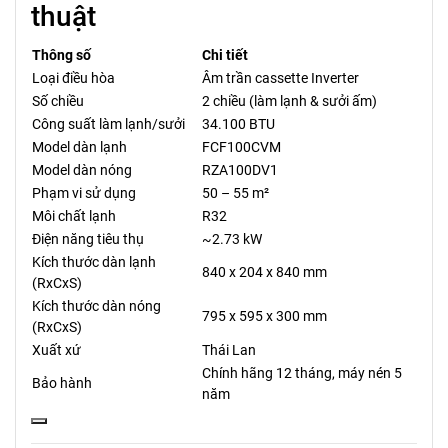
thuật
Thông số
Chi tiết
Loại điều hòa
Âm trần cassette Inverter
Số chiều
2 chiều (làm lạnh & sưởi ấm)
Công suất làm lạnh/sưởi
34.100 BTU
Model dàn lạnh
FCF100CVM
Model dàn nóng
RZA100DV1
Phạm vi sử dụng
50 – 55 m²
Môi chất lạnh
R32
Điện năng tiêu thụ
~2.73 kW
Kích thước dàn lạnh
840 x 204 x 840 mm
(RxCxS)
Kích thước dàn nóng
795 x 595 x 300 mm
(RxCxS)
Xuất xứ
Thái Lan
Chính hãng 12 tháng, máy nén 5
Bảo hành
năm