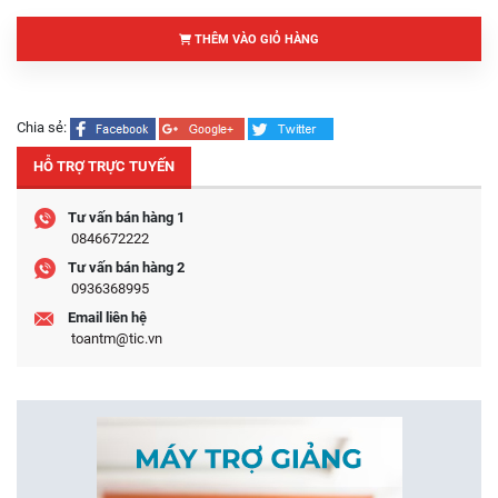
THÊM VÀO GIỎ HÀNG
Chia sẻ:
HỖ TRỢ TRỰC TUYẾN
Tư vấn bán hàng 1
0846672222
Tư vấn bán hàng 2
0936368995
Email liên hệ
toantm@tic.vn