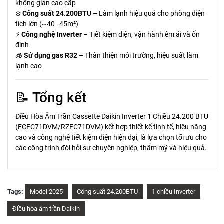
không gian cao cấp
❄️
Công suất 24.200BTU
– Làm lạnh hiệu quả cho phòng diện
tích lớn (~40–45m²)
⚡
Công nghệ Inverter
– Tiết kiệm điện, vận hành êm ái và ổn
định
🧊
Sử dụng gas R32
– Thân thiện môi trường, hiệu suất làm
lạnh cao
📝 Tổng kết
Điều Hòa Âm Trần Cassette Daikin Inverter 1 Chiều 24.200 BTU
(FCFC71DVM/RZFC71DVM) kết hợp thiết kế tinh tế, hiệu năng
cao và công nghệ tiết kiệm điện hiện đại, là lựa chọn tối ưu cho
các công trình đòi hỏi sự chuyên nghiệp, thẩm mỹ và hiệu quả.
Tags:
Model 2025
Công suất 24.200BTU
1 chiều Inverter
Điều hòa âm trần Daikin