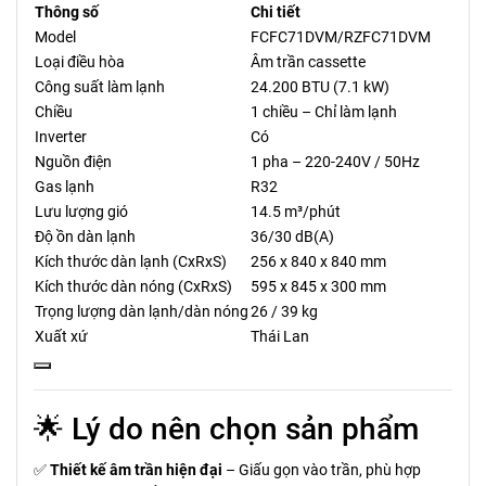
Thông số
Chi tiết
Model
FCFC71DVM/RZFC71DVM
Loại điều hòa
Âm trần cassette
Công suất làm lạnh
24.200 BTU (7.1 kW)
Chiều
1 chiều – Chỉ làm lạnh
Inverter
Có
Nguồn điện
1 pha – 220-240V / 50Hz
Gas lạnh
R32
Lưu lượng gió
14.5 m³/phút
Độ ồn dàn lạnh
36/30 dB(A)
Kích thước dàn lạnh (CxRxS)
256 x 840 x 840 mm
Kích thước dàn nóng (CxRxS)
595 x 845 x 300 mm
Trọng lượng dàn lạnh/dàn nóng
26 / 39 kg
Xuất xứ
Thái Lan
🌟 Lý do nên chọn sản phẩm
✅
Thiết kế âm trần hiện đại
– Giấu gọn vào trần, phù hợp