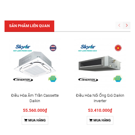
SẢN PHẨM LIÊN QUAN
Điều Hòa Âm Trần Cassette
Điều Hòa Nối Ống Gió Daikin
Daikin
Inverter
FCF140CVM/RZA140DV1
FBA140BVMA9/RZA140DV1
55.560.000₫
53.410.000₫
MUA HÀNG
MUA HÀNG