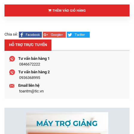
THÊM VÀO GIỎ HÀNG
Chia sẻ:
HỖ TRỢ TRỰC TUYẾN
Tư vấn bán hàng 1
0846672222
Tư vấn bán hàng 2
0936368995
Email liên hệ
toantm@tic.vn