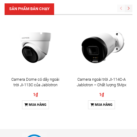
SẢN PHẨM BÁN CHẠY
Camera Dome có dây ngoài
Camera ngoài trời JI-114C-A
trời JI-113C của Jablotron
Jablotron – Chất lượng 5Mpx
& Đàm thoại 2 chiều
1₫
1₫
MUA HÀNG
MUA HÀNG