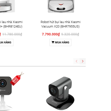
i lau nhà Xiaomi
Robot hút bụi lau nhà Xiaomi
Robot hú
+ (BHR8124EU)
Vacuum X20 (BHR7955US)
Vac
(
0₫
11.780.000₫
7.790.000₫
9.320.000₫
1.960
UA HÀNG
MUA HÀNG