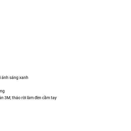
i ánh sáng xanh
áng
 3M; tháo rời làm đèn cầm tay