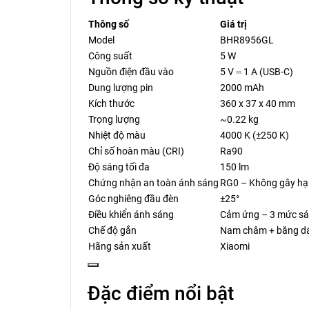
Thông số
Giá trị
Model
BHR8956GL
Công suất
5 W
Nguồn điện đầu vào
5 V ⎓ 1 A (USB-C)
Dung lượng pin
2000 mAh
Kích thước
360 x 37 x 40 mm
Trọng lượng
~0.22 kg
Nhiệt độ màu
4000 K (±250 K)
Chỉ số hoàn màu (CRI)
Ra90
Độ sáng tối đa
150 lm
Chứng nhận an toàn ánh sáng
RG0 – Không gây hạ
Góc nghiêng đầu đèn
±25°
Điều khiển ánh sáng
Cảm ứng – 3 mức s
Chế độ gắn
Nam châm + băng dán
Hãng sản xuất
Xiaomi
Đặc điểm nổi bật