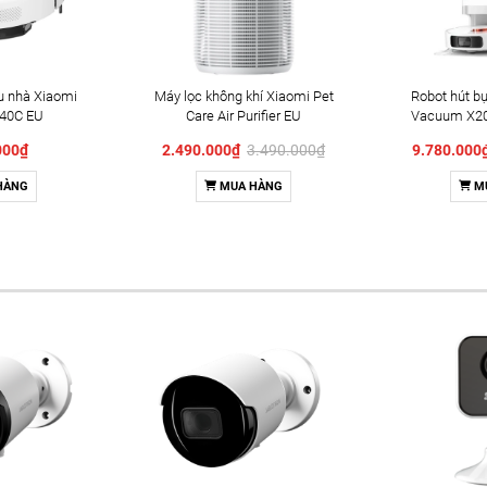
au nhà Xiaomi
Máy lọc không khí Xiaomi Pet
Robot hút bụ
40C EU
Care Air Purifier EU
Vacuum X20
64EU)
000₫
2.490.000₫
3.490.000₫
9.780.00
HÀNG
MUA HÀNG
M