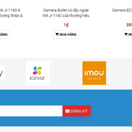
ời JI-114C-A
Camera Bullet có dây ngoài
Camera EZV
 lượng 5Mpx &
trời JI-114C của thương hiệu
2 chiều
Jablotron
1₫
38
HÀNG
MUA HÀNG
M
ĐĂNG KÝ