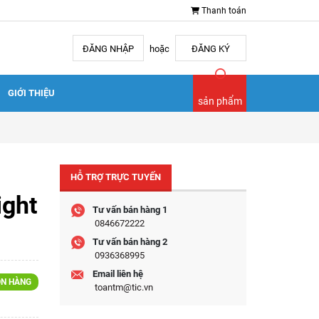
Thanh toán
ĐĂNG NHẬP
hoặc
ĐĂNG KÝ
GIỚI THIỆU
sản phẩm
HỖ TRỢ TRỰC TUYẾN
ight
Tư vấn bán hàng 1
0846672222
Tư vấn bán hàng 2
0936368995
Email liên hệ
N HÀNG
toantm@tic.vn