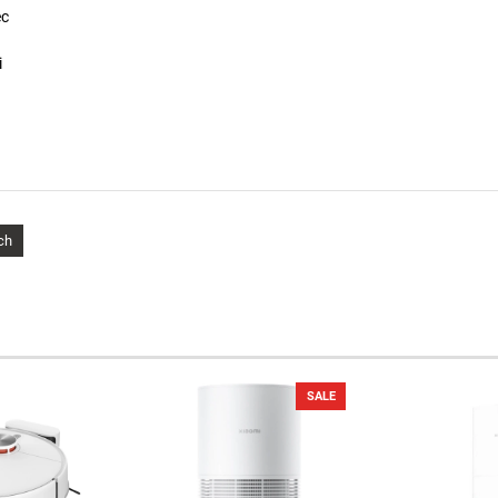
ệc
i
ch
SALE