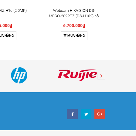
IZ H1c (2.0MP)
Webcam HIKVISION DS-
Camera X
MEGO-202PTZ (DS-U102) hội
Indoor 
nghị truyền hình
5.000₫
6.700.000₫
UA HÀNG
MUA HÀNG