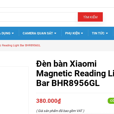
TÌM KIẾM
A DỤNG
CAMERA QUAN SÁT
PHỤ KIỆN
TIN TỨC
c Reading Light Bar BHR8956GL
Đèn bàn Xiaomi
Magnetic Reading L
Bar BHR8956GL
380.000₫
CÒ
( Giá sản phẩm đã bao gồm VAT )