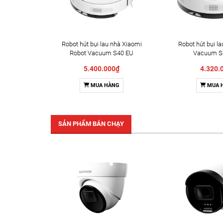
Robot hút bụi lau nhà Xiaomi
Robot hút bụi l
Robot Vacuum S40 EU
Vacuum S
(BHR084AEU)
(BHR96
5.400.000₫
4.320.
MUA HÀNG
MUA 
SẢN PHẨM BÁN CHẠY