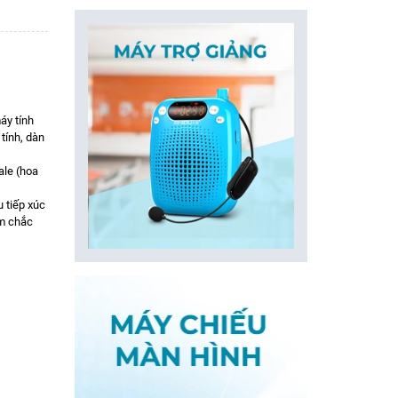
áy tính
tính, dàn
le (hoa
 tiếp xúc
m chắc