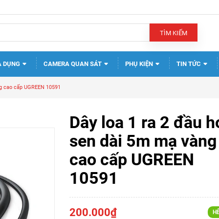
TÌM KIẾM
A DỤNG
CAMERA QUAN SÁT
PHỤ KIỆN
TIN TỨC
àng cao cấp UGREEN 10591
Dây loa 1 ra 2 đầu h
sen dài 5m mạ vàng
cao cấp UGREEN
10591
200.000₫
H