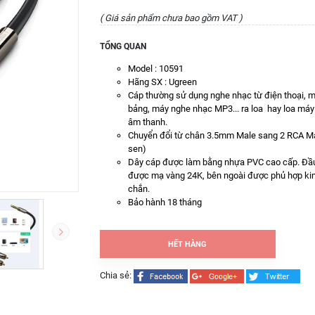
( Giá sản phẩm chưa bao gồm VAT )
TỔNG QUAN
Model : 10591
Hãng SX : Ugreen
Cáp thường sử dụng nghe nhạc từ điện thoại, m
bảng, máy nghe nhạc MP3... ra loa hay loa máy 
âm thanh.
Chuyển đổi từ chân 3.5mm Male sang 2 RCA Ma
sen)
Dây cáp được làm bằng nhựa PVC cao cấp. Đầu
được mạ vàng 24K, bên ngoài được phủ hợp ki
chắn.
Bảo hành 18 tháng
HẾT HÀNG
Chia sẻ: