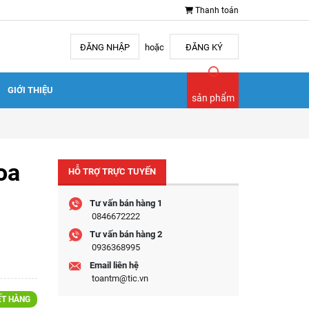
Thanh toán
ĐĂNG NHẬP
hoặc
ĐĂNG KÝ
GIỚI THIỆU
sản phẩm
oa
HỖ TRỢ TRỰC TUYẾN
Tư vấn bán hàng 1
0846672222
Tư vấn bán hàng 2
0936368995
Email liên hệ
toantm@tic.vn
ẾT HÀNG