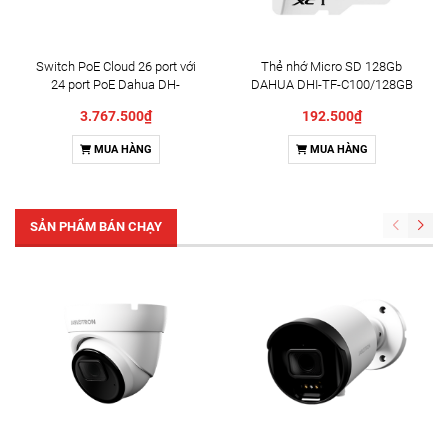
Switch PoE Cloud 26 port với
Thẻ nhớ Micro SD 128Gb
24 port PoE Dahua DH-
DAHUA DHI-TF-C100/128GB
CS4226-24ET-240
3.767.500₫
192.500₫
MUA HÀNG
MUA HÀNG
SẢN PHẨM BÁN CHẠY