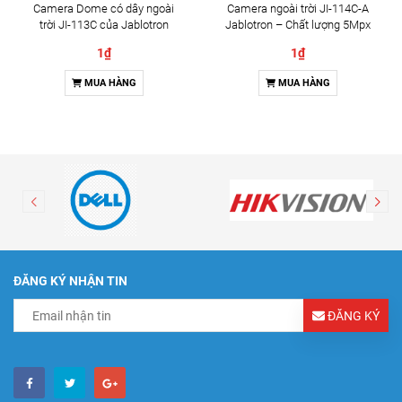
Camera Dome có dây ngoài
Camera ngoài trời JI-114C-A
trời JI-113C của Jablotron
Jablotron – Chất lượng 5Mpx
& Đàm thoại 2 chiều
1₫
1₫
MUA HÀNG
MUA HÀNG
ĐĂNG KÝ NHẬN TIN
ĐĂNG KÝ