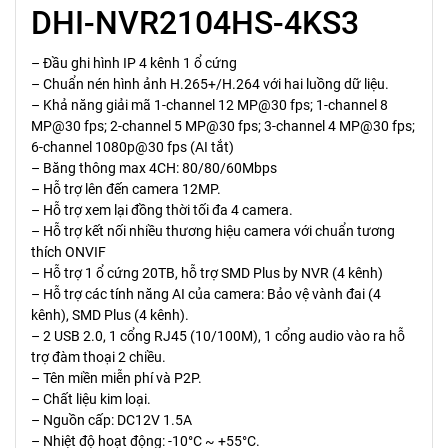
DHI-NVR2104HS-4KS3
– Đầu ghi hình IP 4 kênh 1 ổ cứng
– Chuẩn nén hình ảnh H.265+/H.264 với hai luồng dữ liệu.
– Khả năng giải mã 1-channel 12 MP@30 fps; 1-channel 8
MP@30 fps; 2-channel 5 MP@30 fps; 3-channel 4 MP@30 fps;
6-channel 1080p@30 fps (AI tắt)
– Băng thông max 4CH: 80/80/60Mbps
– Hỗ trợ lên đến camera 12MP.
– Hỗ trợ xem lại đồng thời tối đa 4 camera.
– Hỗ trợ kết nối nhiều thương hiệu camera với chuẩn tương
thích ONVIF
– Hỗ trợ 1 ổ cứng 20TB, hỗ trợ SMD Plus by NVR (4 kênh)
– Hỗ trợ các tính năng AI của camera: Bảo vệ vành đai (4
kênh), SMD Plus (4 kênh).
– 2 USB 2.0, 1 cổng RJ45 (10/100M), 1 cổng audio vào ra hỗ
trợ đàm thoại 2 chiều.
– Tên miền miễn phí và P2P.
– Chất liệu kim loại.
– Nguồn cấp: DC12V 1.5A
– Nhiệt độ hoạt động: -10°C ~ +55°C.