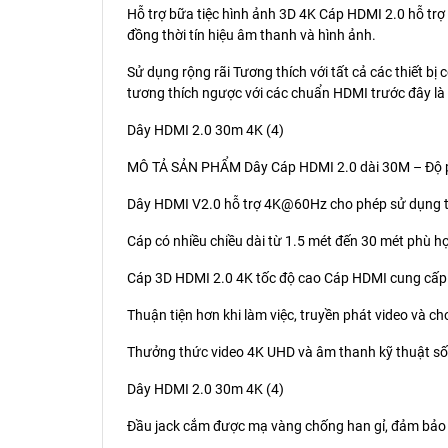
Hỗ trợ bữa tiệc hình ảnh 3D 4K Cáp HDMI 2.0 hỗ t
đồng thời tín hiệu âm thanh và hình ảnh.
Sử dụng rộng rãi Tương thích với tất cả các thiết bị
tương thích ngược với các chuẩn HDMI trước đây là
Dây HDMI 2.0 30m 4K (4)
MÔ TẢ SẢN PHẨM Dây Cáp HDMI 2.0 dài 30M – Độ ph
Dây HDMI V2.0 hỗ trợ 4K@60Hz cho phép sử dụng tr
Cáp có nhiều chiều dài từ 1.5 mét đến 30 mét phù 
Cáp 3D HDMI 2.0 4K tốc độ cao Cáp HDMI cung cấp hì
Thuận tiện hơn khi làm việc, truyền phát video và ch
Thưởng thức video 4K UHD và âm thanh kỹ thuật số
Dây HDMI 2.0 30m 4K (4)
Đầu jack cắm được mạ vàng chống han gỉ, đảm bảo 