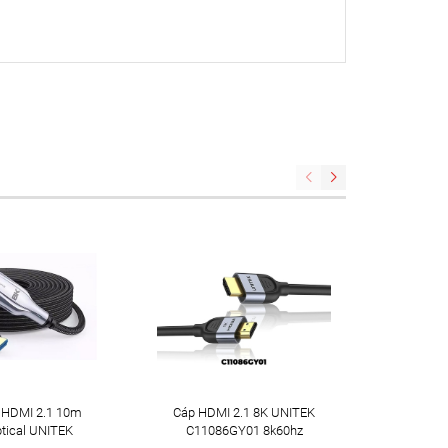
 HDMI 2.1 10m
Cáp HDMI 2.1 8K UNITEK
Cáp Qua
ptical UNITEK
C11086GY01 8k60hz
C11