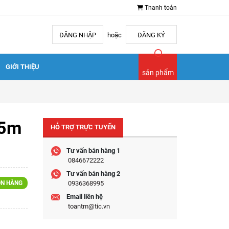
Thanh toán
ĐĂNG NHẬP
hoặc
ĐĂNG KÝ
GIỚI THIỆU
sản phẩm
25m
HỖ TRỢ TRỰC TUYẾN
Tư vấn bán hàng 1
0846672222
Tư vấn bán hàng 2
N HÀNG
0936368995
Email liên hệ
toantm@tic.vn