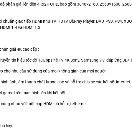
rợ độ phân giải lên đến 4Kx2K UHD, bao gồm 3840×2160, 2560×1600, 25
 có chuẩn giao tiếp HDMI như TV, HDTV, Blu-ray Player, DVD, PS3, PS4, XB
 HDMI 1.4 và HDMI 1.3
ân giải 4K cao cấp :
uyền tín hiệu tốc độ 18Gbps hệ TV 4K Sony, Samsung.v.v. đáp ứng 3D/
hợp cho nhu cầu sử dụng của mọi không gian của mọi người
nh ảnh, âm thanh chất lượng cao và hỗ trợ chia sẻ các kết nối internet.
ơi game trên màn hình lớn khi kết nối.
 cùng nhau với một cáp HDMI có hỗ trợ ethernet
tín hiệu