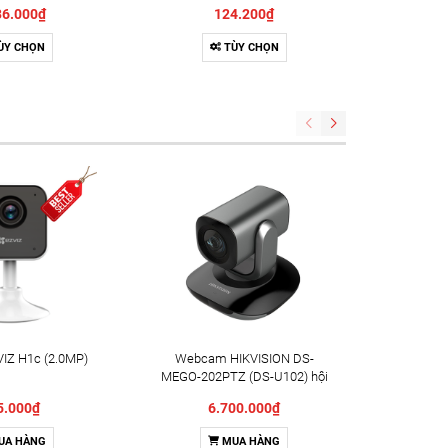
L 8K 8k60hz
36.000₫
124.200₫
ÙY CHỌN
TÙY CHỌN
IZ H1c (2.0MP)
Webcam HIKVISION DS-
Camera X
MEGO-202PTZ (DS-U102) hội
Indoor 
nghị truyền hình
5.000₫
6.700.000₫
UA HÀNG
MUA HÀNG