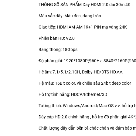
THÔNG SỐ SẢN PHẨM Dây HDMI 2.0 dài 30m 4K :
Màu sắc dây: Màu đen, dạng tròn
Giao tiếp: HDMI AM-AM 19+1 PIN mạ vàng 24K
Phiên bản HD: V2.0
Băng thông: 18Gbps
Độ phân giải: 1920*1080P@60Hz, 3840*2160P@60H
Hệ âm: 7.1/5.1/2.1CH, Dolby-HD/DTS-HD.v.v.
Hệ màu: 16Bit color, và chiều sâu 24bit deep color
Hỗ trợ tính năng: HDCP/Ethernet/3D
Tương thích: Windows/Android/Mac-OS.v.v. hỗ trợ t
Dây cáp HD 2.0 chính hãng , hỗ trợ độ phân giải 4K*
Chất lượng dây dẫn bền bỉ, chắc chắn và đảm bảo m