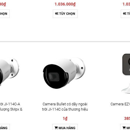
C1064SL 8K 8k60hz
C1064S
80₫
1.036.000₫
1.0
CHỌN
TÙY CHỌN
T
ời JI-114C-A
Camera Bullet có dây ngoài
Camera EZV
 lượng 5Mpx &
trời JI-114C của thương hiệu
2 chiều
Jablotron
1₫
38
HÀNG
MUA HÀNG
M