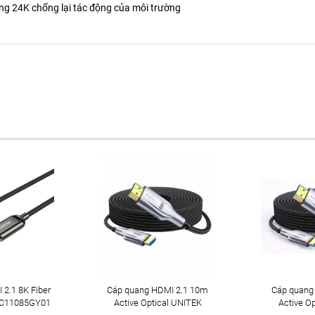
àng 24K chống lại tác động của môi trường
2.1 8K Fiber
Cáp quang HDMI 2.1 10m
Cáp quang
 C11085GY01
Active Optical UNITEK
Active O