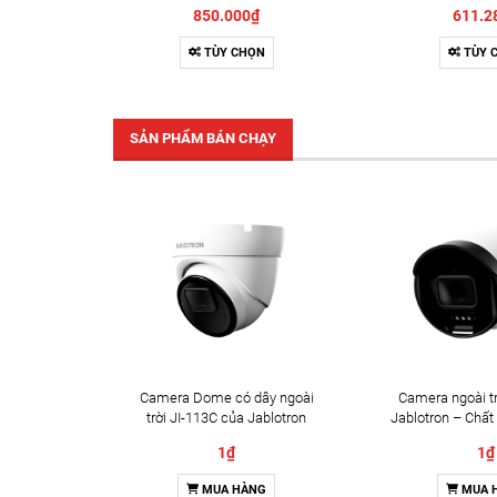
850.000₫
611.2
TÙY CHỌN
TÙY 
SẢN PHẨM BÁN CHẠY
Camera Dome có dây ngoài
Camera ngoài tr
trời JI-113C của Jablotron
Jablotron – Chất
Đàm thoại 
1₫
1₫
MUA HÀNG
MUA 