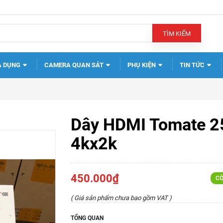
TÌM KIẾM
A DỤNG
CAMERA QUAN SÁT
PHỤ KIỆN
TIN TỨC
Dây HDMI Tomate 
4kx2k
450.000₫
CÒ
( Giá sản phẩm chưa bao gồm VAT )
TỔNG QUAN