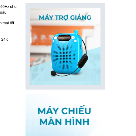
K 60Hz cho
 sâu.
 mại tối
g 24K