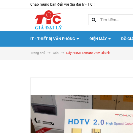
Chào mừng bạn đến với Giá đại lý - TIC !
IT - THIẾT BỊ VĂN PHÒNG
ĐIỆN MÁY
ĐỒ GI
Trang chủ
Cáp
Dây HDMI Tomate 25m 4kx2k