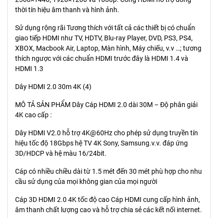
thời tín hiệu âm thanh và hình ảnh.
Sử dụng rộng rãi Tương thích với tất cả các thiết bị có chuẩn
giao tiếp HDMI như TV, HDTV, Blu-ray Player, DVD, PS3, PS4,
XBOX, Macbook Air, Laptop, Màn hình, Máy chiếu, v.v …; tương
thích ngược với các chuẩn HDMI trước đây là HDMI 1.4 và
HDMI 1.3
Dây HDMI 2.0 30m 4K (4)
MÔ TẢ SẢN PHẨM Dây Cáp HDMI 2.0 dài 30M – Độ phân giải
4K cao cấp :
Dây HDMI V2.0 hỗ trợ 4K@60Hz cho phép sử dụng truyền tín
hiệu tốc độ 18Gbps hệ TV 4K Sony, Samsung.v.v. đáp ứng
3D/HDCP và hệ màu 16/24bit.
Cáp có nhiều chiều dài từ 1.5 mét đến 30 mét phù hợp cho nhu
cầu sử dụng của mọi không gian của mọi người
Cáp 3D HDMI 2.0 4K tốc độ cao Cáp HDMI cung cấp hình ảnh,
âm thanh chất lượng cao và hỗ trợ chia sẻ các kết nối internet.