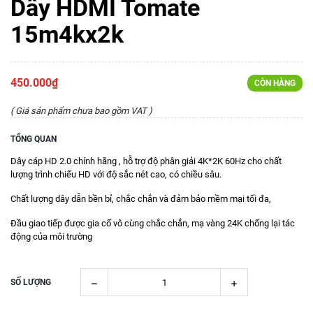
Dây HDMI Tomate
15m4kx2k
450.000₫
CÒN HÀNG
( Giá sản phẩm chưa bao gồm VAT )
TỔNG QUAN
Dây cáp HD 2.0 chính hãng , hỗ trợ độ phân giải 4K*2K 60Hz cho chất
lượng trình chiếu HD với độ sắc nét cao, có chiều sâu.
Chất lượng dây dẫn bền bỉ, chắc chắn và đảm bảo mềm mại tối đa,
Đầu giao tiếp được gia cố vô cùng chắc chắn, mạ vàng 24K chống lại tác
động của môi trường
SỐ LƯỢNG