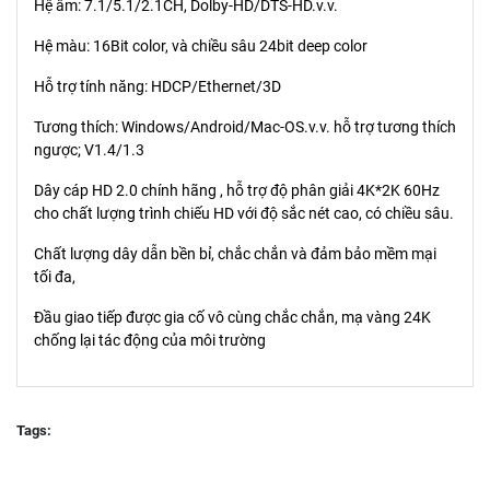
Hệ âm: 7.1/5.1/2.1CH, Dolby-HD/DTS-HD.v.v.
Hệ màu: 16Bit color, và chiều sâu 24bit deep color
Hỗ trợ tính năng: HDCP/Ethernet/3D
Tương thích: Windows/Android/Mac-OS.v.v. hỗ trợ tương thích
ngược; V1.4/1.3
Dây cáp HD 2.0 chính hãng , hỗ trợ độ phân giải 4K*2K 60Hz
cho chất lượng trình chiếu HD với độ sắc nét cao, có chiều sâu.
Chất lượng dây dẫn bền bỉ, chắc chắn và đảm bảo mềm mại
tối đa,
Đầu giao tiếp được gia cố vô cùng chắc chắn, mạ vàng 24K
chống lại tác động của môi trường
Tags: