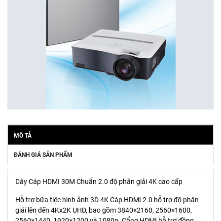
MÔ TẢ
ĐÁNH GIÁ SẢN PHẨM
Dây Cáp HDMI 30M Chuẩn 2.0 độ phân giải 4K cao cấp
Hỗ trợ bữa tiệc hình ảnh 3D 4K Cáp HDMI 2.0 hỗ trợ độ phân
giải lên đến 4Kx2K UHD, bao gồm 3840×2160, 2560×1600,
2560×1440, 1920×1200 và 1080p. Cổng HDMI hỗ trợ đồng