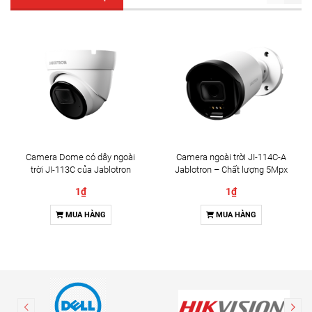
Camera Dome có dây ngoài
Camera ngoài trời JI-114C-A
trời JI-113C của Jablotron
Jablotron – Chất lượng 5Mpx
& Đàm thoại 2 chiều
1₫
1₫
MUA HÀNG
MUA HÀNG