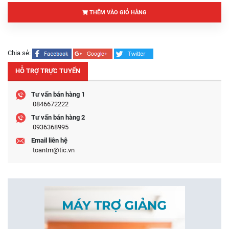
THÊM VÀO GIỎ HÀNG
Chia sẻ:
HỖ TRỢ TRỰC TUYẾN
Tư vấn bán hàng 1
0846672222
Tư vấn bán hàng 2
0936368995
Email liên hệ
toantm@tic.vn