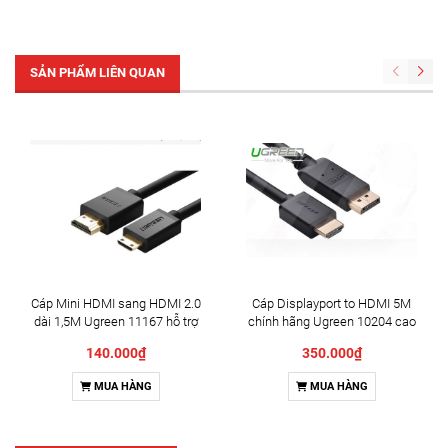
SẢN PHẨM LIÊN QUAN
Cáp Mini HDMI sang HDMI 2.0
Cáp Displayport to HDMI 5M
dài 1,5M Ugreen 11167 hỗ trợ
chính hãng Ugreen 10204 cao
4K@60hz cao cấp
cấp
140.000₫
350.000₫
MUA HÀNG
MUA HÀNG