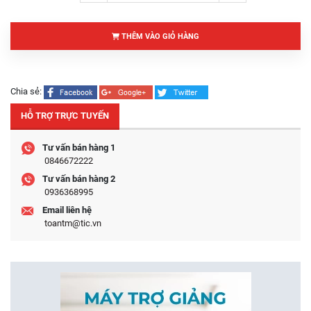
THÊM VÀO GIỎ HÀNG
Chia sẻ:
HỖ TRỢ TRỰC TUYẾN
Tư vấn bán hàng 1
0846672222
Tư vấn bán hàng 2
0936368995
Email liên hệ
toantm@tic.vn