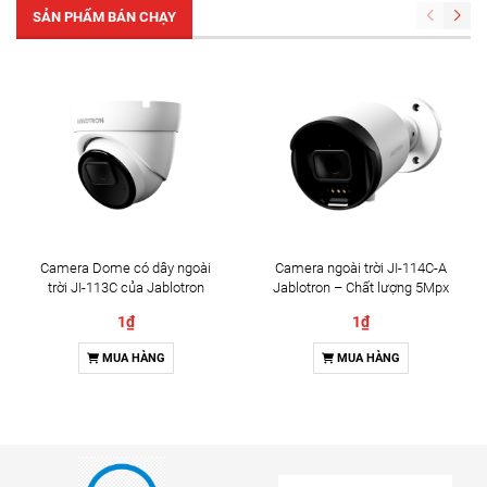
SẢN PHẨM BÁN CHẠY
Camera Dome có dây ngoài
Camera ngoài trời JI-114C-A
trời JI-113C của Jablotron
Jablotron – Chất lượng 5Mpx
& Đàm thoại 2 chiều
1₫
1₫
MUA HÀNG
MUA HÀNG