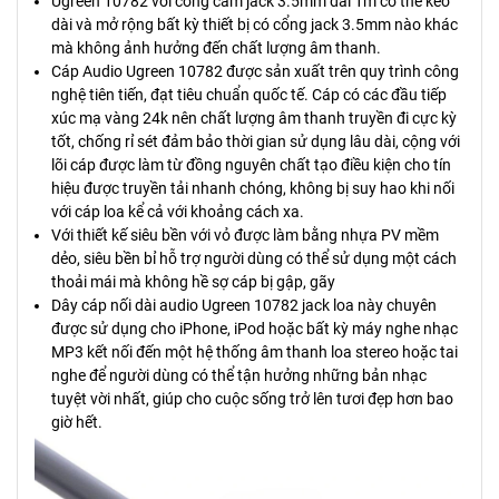
Ugreen 10782 với cổng cắm jack 3.5mm dài 1m có thể kéo
dài và mở rộng bất kỳ thiết bị có cổng jack 3.5mm nào khác
mà không ảnh hưởng đến chất lượng âm thanh.
Cáp Audio Ugreen 10782 được sản xuất trên quy trình công
nghệ tiên tiến, đạt tiêu chuẩn quốc tế. Cáp có các đầu tiếp
xúc mạ vàng 24k nên chất lượng âm thanh truyền đi cực kỳ
tốt, chống rỉ sét đảm bảo thời gian sử dụng lâu dài, cộng với
lõi cáp được làm từ đồng nguyên chất tạo điều kiện cho tín
hiệu được truyền tải nhanh chóng, không bị suy hao khi nối
với cáp loa kể cả với khoảng cách xa.
Với thiết kế siêu bền với vỏ được làm bằng nhựa PV mềm
dẻo, siêu bền bỉ hỗ trợ người dùng có thể sử dụng một cách
thoải mái mà không hề sợ cáp bị gập, gãy
Dây cáp nối dài audio Ugreen 10782 jack loa này chuyên
được sử dụng cho iPhone, iPod hoặc bất kỳ máy nghe nhạc
MP3 kết nối đến một hệ thống âm thanh loa stereo hoặc tai
nghe để người dùng có thể tận hưởng những bản nhạc
tuyệt vời nhất, giúp cho cuộc sống trở lên tươi đẹp hơn bao
giờ hết.