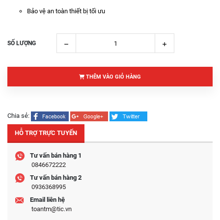
Bảo vệ an toàn thiết bị tối ưu
SỐ LƯỢNG
THÊM VÀO GIỎ HÀNG
Chia sẻ:
HỖ TRỢ TRỰC TUYẾN
Tư vấn bán hàng 1
0846672222
Tư vấn bán hàng 2
0936368995
Email liên hệ
toantm@tic.vn