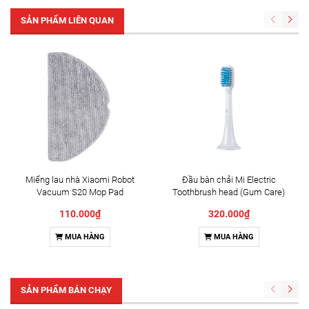
SẢN PHẨM LIÊN QUAN
Miếng lau nhà Xiaomi Robot
Đầu bàn chải Mi Electric
Vacuum S20 Mop Pad
Toothbrush head (Gum Care)
(BHR8819GL)
110.000₫
320.000₫
MUA HÀNG
MUA HÀNG
SẢN PHẨM BÁN CHẠY