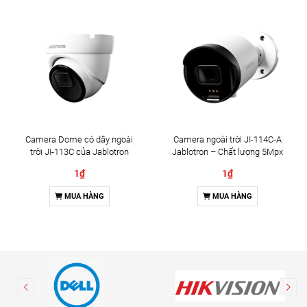
Camera Dome có dây ngoài
Camera ngoài trời JI-114C-A
trời JI-113C của Jablotron
Jablotron – Chất lượng 5Mpx
& Đàm thoại 2 chiều
1₫
1₫
MUA HÀNG
MUA HÀNG