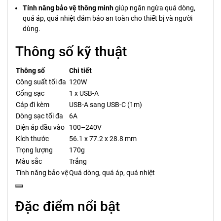
Tính năng bảo vệ thông minh
giúp ngăn ngừa quá dòng,
quá áp, quá nhiệt đảm bảo an toàn cho thiết bị và người
dùng.
Thông số kỹ thuật
Thông số
Chi tiết
Công suất tối đa
120W
Cổng sạc
1 x USB-A
Cáp đi kèm
USB-A sang USB-C (1m)
Dòng sạc tối đa
6A
Điện áp đầu vào
100–240V
Kích thước
56.1 x 77.2 x 28.8 mm
Trọng lượng
170g
Màu sắc
Trắng
Tính năng bảo vệ
Quá dòng, quá áp, quá nhiệt
Đặc điểm nổi bật