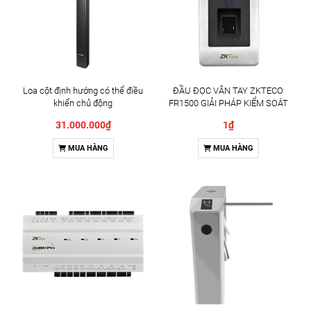
Loa cột định hướng có thể điều
ĐẦU ĐỌC VÂN TAY ZKTECO
khiển chủ động
FR1500 GIẢI PHÁP KIỂM SOÁT
RA VÀO CHUYÊN NGHIỆP
31.000.000₫
1₫
MUA HÀNG
MUA HÀNG