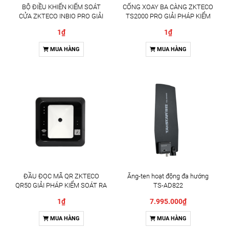
BỘ ĐIỀU KHIỂN KIỂM SOÁT
CỔNG XOAY BA CÀNG ZKTECO
CỬA ZKTECO INBIO PRO GIẢI
TS2000 PRO GIẢI PHÁP KIỂM
PHÁP QUẢN LÝ RA VÀO
SOÁT RA VÀO CHUYÊN
1₫
1₫
CHUYÊN NGHIỆP
NGHIỆP
MUA HÀNG
MUA HÀNG
ĐẦU ĐỌC MÃ QR ZKTECO
Ăng-ten hoạt động đa hướng
QR50 GIẢI PHÁP KIỂM SOÁT RA
TS-AD822
VÀO THÔNG MINH
1₫
7.995.000₫
MUA HÀNG
MUA HÀNG