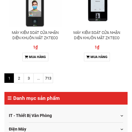
MÁY KIỂM SOÁT CỬA NHẬN
MÁY KIỂM SOÁT CỬA NHẬN
DIỆN KHUÔN MẶT ZKTECO
DIỆN KHUÔN MẶT ZKTECO
SPEEDFACE-V5L[QR][TI] GIẢI
SPEEDFACE-V5L GIẢI PHÁP
1₫
1₫
PHÁP KIỂM SOÁT RA VÀO TÍCH
KIỂM SOÁT RA VÀO THÔNG
HỢP ĐO THÂN NHIỆT AI
MINH
MUA HÀNG
MUA HÀNG
1
2
3
...
713
Danh mục sản phẩm
IT - Thiết Bị Văn Phòng
Điện Máy