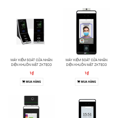
MÁY KIỂM SOÁT CỬA NHẬN
MÁY KIỂM SOÁT CỬA NHẬN
DIỆN KHUÔN MẶT ZKTECO
DIỆN KHUÔN MẶT ZKTECO
PROBIO(QR) GIẢI PHÁP KIỂM
SPEEDFACE-V5L[QR][TD] GIẢI
1₫
1₫
SOÁT RA VÀO ĐA XÁC THỰC
PHÁP KIỂM SOÁT RA VÀO TÍCH
HỢP ĐO THÂN NHIỆT
MUA HÀNG
MUA HÀNG