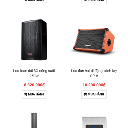
Loa toàn dải 8Ω công suất
Loa đàn hát di động xách tay
250W
OP-8
8.820.000₫
10.200.000₫
MUA HÀNG
MUA HÀNG