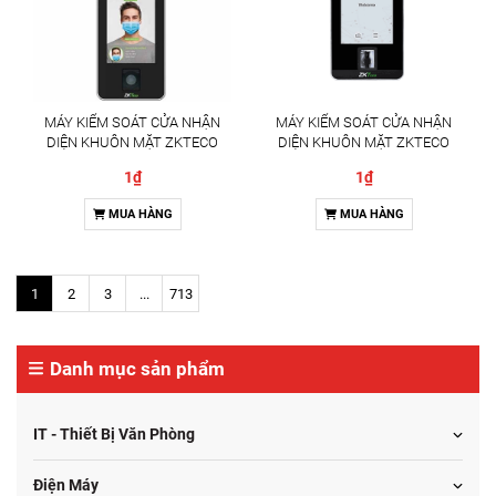
MÁY KIỂM SOÁT CỬA NHẬN
MÁY KIỂM SOÁT CỬA NHẬN
DIỆN KHUÔN MẶT ZKTECO
DIỆN KHUÔN MẶT ZKTECO
SPEEDFACE-V5L[QR][TI] GIẢI
SPEEDFACE-V5L GIẢI PHÁP
1₫
1₫
PHÁP KIỂM SOÁT RA VÀO TÍCH
KIỂM SOÁT RA VÀO THÔNG
HỢP ĐO THÂN NHIỆT AI
MINH
MUA HÀNG
MUA HÀNG
1
2
3
...
713
Danh mục sản phẩm
IT - Thiết Bị Văn Phòng
Điện Máy