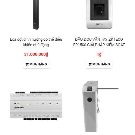
Loa cột định hướng có thể điều
ĐẦU ĐỌC VÂN TAY ZKTECO
khiển chủ động
FR1500 GIẢI PHÁP KIỂM SOÁT
RA VÀO CHUYÊN NGHIỆP
31.000.000₫
1₫
MUA HÀNG
MUA HÀNG