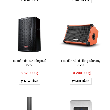
Loa toàn dải 8Ω công suất
Loa đàn hát di động xách tay
250W
OP-8
8.820.000₫
10.200.000₫
MUA HÀNG
MUA HÀNG