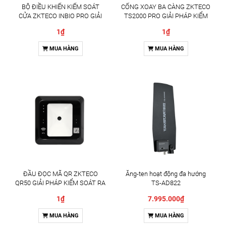
BỘ ĐIỀU KHIỂN KIỂM SOÁT
CỔNG XOAY BA CÀNG ZKTECO
CỬA ZKTECO INBIO PRO GIẢI
TS2000 PRO GIẢI PHÁP KIỂM
PHÁP QUẢN LÝ RA VÀO
SOÁT RA VÀO CHUYÊN
1₫
1₫
CHUYÊN NGHIỆP
NGHIỆP
MUA HÀNG
MUA HÀNG
ĐẦU ĐỌC MÃ QR ZKTECO
Ăng-ten hoạt động đa hướng
QR50 GIẢI PHÁP KIỂM SOÁT RA
TS-AD822
VÀO THÔNG MINH
1₫
7.995.000₫
MUA HÀNG
MUA HÀNG