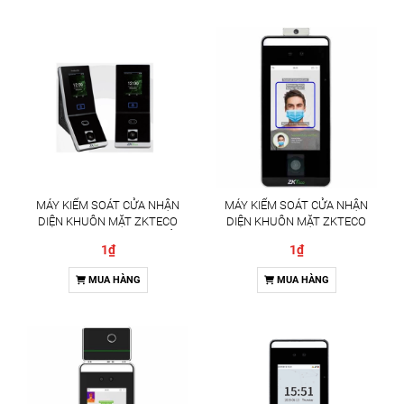
MÁY KIỂM SOÁT CỬA NHẬN
MÁY KIỂM SOÁT CỬA NHẬN
DIỆN KHUÔN MẶT ZKTECO
DIỆN KHUÔN MẶT ZKTECO
PROBIO(QR) GIẢI PHÁP KIỂM
SPEEDFACE-V5L[QR][TD] GIẢI
1₫
1₫
SOÁT RA VÀO ĐA XÁC THỰC
PHÁP KIỂM SOÁT RA VÀO TÍCH
HỢP ĐO THÂN NHIỆT
MUA HÀNG
MUA HÀNG