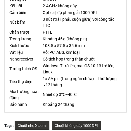
Kết nối
2.4 GHz không dây
Cảm biến
Optical, độ phân giải 1000 DPI
3 nút (trái, phải, cuộn giữa) với công tắc
Nút bấm
TTC
Chân trượt
PTFE
Trọng lượng
Khoảng 45 g (không pin)
Kích thước
108.5 x 57.5 x 35.6 mm
Vật liệu
Vỏ: PC, ABS, kim loại
Nanoreceiver
Có tích hợp trong thân chuột
Windows 7 trở lên, macOS 10.13 trở lên,
Tương thích OS
Linux
1x AA pin (trong ngăn chứa) – thời lượng
Tiêu thụ điện
~12 tháng
Môi trường hoạt
Nhiệt độ 0℃–40℃
động
Bảo hành
Khoảng 24 tháng
Tags:
Chuột nhẹ Xiaomi
Chuột không dây 1000 DPI