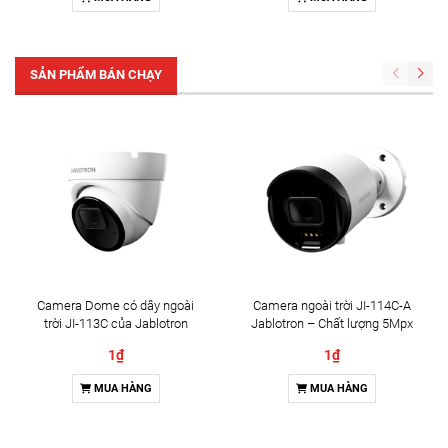
SẢN PHẨM BÁN CHẠY
Camera Dome có dây ngoài
Camera ngoài trời JI-114C-A
trời JI-113C của Jablotron
Jablotron – Chất lượng 5Mpx
& Đàm thoại 2 chiều
1₫
1₫
MUA HÀNG
MUA HÀNG