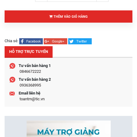
THÊM VÀO GIỎ HÀNG
Chia sẻ:
HỖ TRỢ TRỰC TUYẾN
Tư vấn bán hàng 1
0846672222
Tư vấn bán hàng 2
0936368995
Email liên hệ
toantm@tic.vn