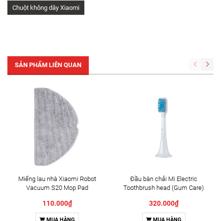
Chuột không dây Xiaomi
SẢN PHẨM LIÊN QUAN
Miếng lau nhà Xiaomi Robot
Đầu bàn chải Mi Electric
Vacuum S20 Mop Pad
Toothbrush head (Gum Care)
(BHR8819GL)
110.000₫
320.000₫
MUA HÀNG
MUA HÀNG