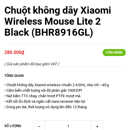
Chuột không dây Xiaomi
Wireless Mouse Lite 2
Black (BHR8916GL)
280.000₫
CÒN HÀNG
( Giá sản phẩm đã bao gồm VAT )
TỔNG QUAN
• Chuột không dây Xiaomi wireless chuẩn 2.4 GHz, nhẹ chỉ ~45 g
• Cảm biến chất lượng với độ phân giải 1000 DPI
• Nút bấm TTC nhạy, chân trượt PTFE mượt mà
• Kết nối ổn định và ngăn cất nano receiver tiện lợi
• Dùng pin AA, thời lượng sử dụng lên đến 12 tháng
SỐ LƯỢNG