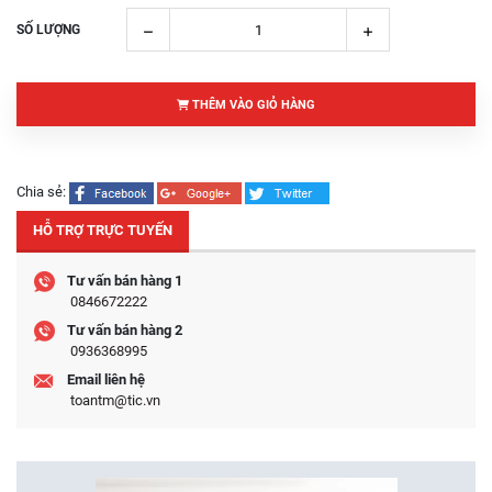
SỐ LƯỢNG
THÊM VÀO GIỎ HÀNG
Chia sẻ:
HỖ TRỢ TRỰC TUYẾN
Tư vấn bán hàng 1
0846672222
Tư vấn bán hàng 2
0936368995
Email liên hệ
toantm@tic.vn