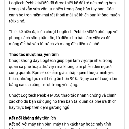
Logitech Pebble M350 đã được thiết kế để trở nên mỏng hơn,
trong khi vẫn vừa vặn tự nhiên trong lòng bàn tay bạn. Các
cạnh bo tròn mềm mại rất thoải mái, sẽ khiến bạn không muốn
rời xa nó.
Thiết kế hiện đại của chuột Logitech Pebble M350 phù hợp với
phong cách sống bận rộn, tô điểm cho bàn làm việc và đủ
mỏng để thả vào túi xách và mang đến tiệm cà phê.
Thao tác mượt mà, yên tĩnh
Chuột không dây Logitech giúp bạn làm việc tại nhà, trong
quán cà phê hoặc thư viện mà không làm phiền đến người
xung quanh. Bạn sẽ có cảm giác nhấp quen thuộc mình yêu
thích, nhưng tạo ra ít tiếng ồn hơn 90%. Ngay cả nút cuộn lớn
bằng cao su cũng trượt trong yên lặng.
Chuột Logitech Pebble M350 thao tác nhanh chóng và chính
xác cho dù bạn sử dụng nó trên bàn tại quán cà phê ưa thích
hay trực tiếp trên đệm giường ngủ.
Kết nối không dây tiện ích
Kết nối với máy tính bàn, máy tính xách tay hoặc máy tính