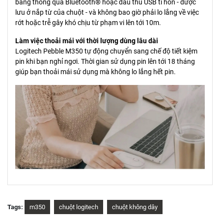
bảng thông qua Bluetooth® hoặc đầu thu USB tí hon - được
lưu ở nắp từ của chuột - và không bao giờ phải lo lắng về việc
rớt hoặc trễ gây khó chịu từ phạm vi lên tới 10m.
Làm việc thoải mái với thời lượng dùng lâu dài
Logitech Pebble M350 tự động chuyển sang chế độ tiết kiệm
pin khi bạn nghỉ ngơi. Thời gian sử dụng pin lên tới 18 tháng
giúp bạn thoải mái sử dụng mà không lo lắng hết pin.
Tags:
m350
chuột logitech
chuột không dây