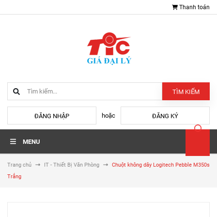
Thanh toán
TÌM KIẾM
hoặc
ĐĂNG NHẬP
ĐĂNG KÝ
MENU
Trang chủ
IT - Thiết Bị Văn Phòng
Chuột không dây Logitech Pebble M350s
Trắng