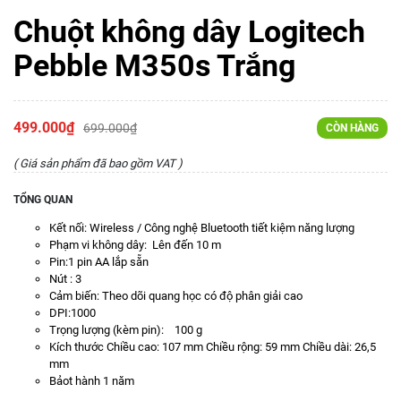
Chuột không dây Logitech
Pebble M350s Trắng
499.000₫
699.000₫
CÒN HÀNG
( Giá sản phẩm đã bao gồm VAT )
TỔNG QUAN
Kết nối: Wireless / Công nghệ Bluetooth tiết kiệm năng lượng
Phạm vi không dây: Lên đến 10 m
Pin:1 pin AA lắp sẵn
Nút : 3
Cảm biến: Theo dõi quang học có độ phân giải cao
DPI:1000
Trọng lượng (kèm pin): 100 g
Kích thước Chiều cao: 107 mm Chiều rộng: 59 mm Chiều dài: 26,5
mm
Bảot hành 1 năm