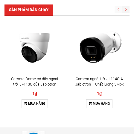
SẢN PHẨM BÁN CHẠY
Camera Dome có dây ngoài
Camera ngoài trời JI-114C-A
trời JI-113C của Jablotron
Jablotron – Chất lượng 5Mpx
& Đàm thoại 2 chiều
1₫
1₫
MUA HÀNG
MUA HÀNG