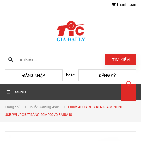
Thanh toán
TÌM KIẾM
hoặc
ĐĂNG NHẬP
ĐĂNG KÝ
MENU
Trang chủ
Chuột Gaming Asus
Chuột ASUS ROG KERIS AIMPOINT
USB/WL/RGB/TRẮNG 90MP02V0-BMUA10