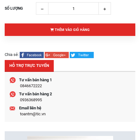
SỐ LƯỢNG
THÊM VÀO GIỎ HÀNG
Chia sẻ:
HỖ TRỢ TRỰC TUYẾN
Tư vấn bán hàng 1
0846672222
Tư vấn bán hàng 2
0936368995
Email liên hệ
toantm@tic.vn