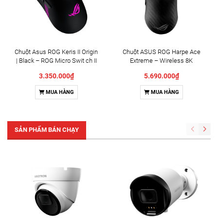
Chuột Asus ROG Keris II Origin
Chuột ASUS ROG Harpe Ace
| Black – ROG Micro Swit ch II
Extreme – Wireless 8K
90MP04A0-BMUA00
(90MP03U0-BMUA00)
3.350.000₫
5.690.000₫
MUA HÀNG
MUA HÀNG
SẢN PHẨM BÁN CHẠY