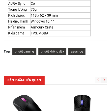
AURA Sync
Có
Trọng lượng
75g
Kích thước
118 x 62 x 39 mm
Hệ điều hành
Windows 10, 11
Phần mềm
Armoury Crate
Kiểu game
FPS, MOBA
Tags:
chuột gaming
chuột không dây
asus rog
SẢN PHẨM LIÊN QUAN