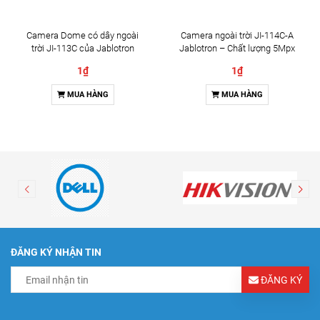
Camera Dome có dây ngoài
Camera ngoài trời JI-114C-A
trời JI-113C của Jablotron
Jablotron – Chất lượng 5Mpx
& Đàm thoại 2 chiều
1₫
1₫
MUA HÀNG
MUA HÀNG
ĐĂNG KÝ NHẬN TIN
ĐĂNG KÝ