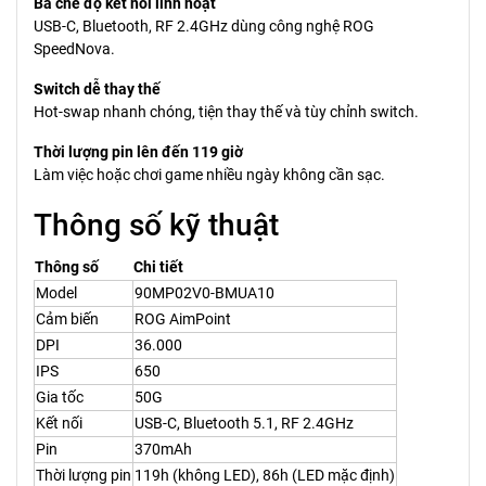
Ba chế độ kết nối linh hoạt
USB-C, Bluetooth, RF 2.4GHz dùng công nghệ ROG
SpeedNova.
Switch dễ thay thế
Hot-swap nhanh chóng, tiện thay thế và tùy chỉnh switch.
Thời lượng pin lên đến 119 giờ
Làm việc hoặc chơi game nhiều ngày không cần sạc.
Thông số kỹ thuật
Thông số
Chi tiết
Model
90MP02V0-BMUA10
Cảm biến
ROG AimPoint
DPI
36.000
IPS
650
Gia tốc
50G
Kết nối
USB-C, Bluetooth 5.1, RF 2.4GHz
Pin
370mAh
Thời lượng pin
119h (không LED), 86h (LED mặc định)