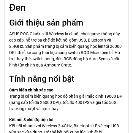
Đen
Giới thiệu sản phẩm
ASUS ROG Gladius III Wireless là chuột chơi game không dây
cao cấp, hỗ trợ ba chế độ kết nối gồm USB, Bluetooth và
2.4GHz. Sản phẩm trang bị cảm biến quang học lên tới 26000
DPI, thiết kế công thái học cùng switch ROG Micro bền bỉ. Hỗ
trợ thay thế switch nóng, đèn RGB đồng bộ Aura Sync và cấu
hình tùy chỉnh qua Armoury Crate.
Tính năng nổi bật
Cảm biến chính xác cao
Trang bị cảm biến quang học độ phân giải mặc định 19000 DPI
(nâng cấp tối đa 26000 DPI), tốc độ 400 IPS và gia tốc 50G,
tracking mượt và cực nhạy.
Kết nối 3 chế độ tiện lợi
Kết nối nhanh với Wireless 2.4GHz, Bluetooth LE và cáp USB
vừa sạc vừa dùng. Có thể kết nối cùng lúc 3 thiết bị.