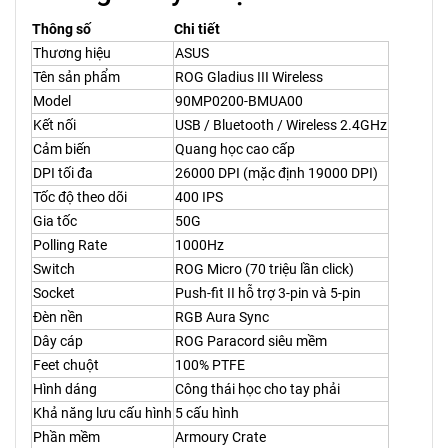
Thông số
Chi tiết
Thương hiệu
ASUS
Tên sản phẩm
ROG Gladius III Wireless
Model
90MP0200-BMUA00
Kết nối
USB / Bluetooth / Wireless 2.4GHz
Cảm biến
Quang học cao cấp
DPI tối đa
26000 DPI (mặc định 19000 DPI)
Tốc độ theo dõi
400 IPS
Gia tốc
50G
Polling Rate
1000Hz
Switch
ROG Micro (70 triệu lần click)
Socket
Push-fit II hỗ trợ 3-pin và 5-pin
Đèn nền
RGB Aura Sync
Dây cáp
ROG Paracord siêu mềm
Feet chuột
100% PTFE
Hình dáng
Công thái học cho tay phải
Khả năng lưu cấu hình
5 cấu hình
Phần mềm
Armoury Crate