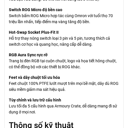
Switch ROG Micro độ bền cao
Switch bấm ROG Micro hợp tác cùng Omron với tuổi thọ 70
triệu lần nhấn, tiếp điểm mạ vàng tăng độ bền.
Hot-Swap Socket Plus-Fit II
Hỗ trợ thay nóng switch loại 3 pin và 5 pin, tương thích cả
switch cơ học và quang học, nâng cấp dễ dàng.
RGB Aura Sync rực rỡ
Trang bị đèn RGB tại cuộn chuột, logo và họa tiết hông chuột,
có thể đồng bộ với các thiết bị ROG khác.
Feet và dây chuột tối ưu hóa
Feet chuột 100% PTFE lướt mượt trên mọi bề mặt, dây dù ROG
siêu mềm giảm ma sát hiệu quả.
Tùy chỉnh và lưu trữ cấu hình
Lưu tối đa 5 cấu hình qua Armoury Crate, dễ dàng mang đi sử
dụng ở mọi nơi.
Thông số kỹ thuật