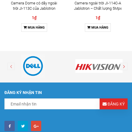
Camera Dome có dây ngoài
Camera ngoài trời JI-114C-A
trời JI-113C của Jablotron
Jablotron – Chất lượng 5Mpx
& Đàm thoại 2 chiều
1₫
1₫
MUA HÀNG
MUA HÀNG
ĐĂNG KÝ NHẬN TIN
ĐĂNG KÝ