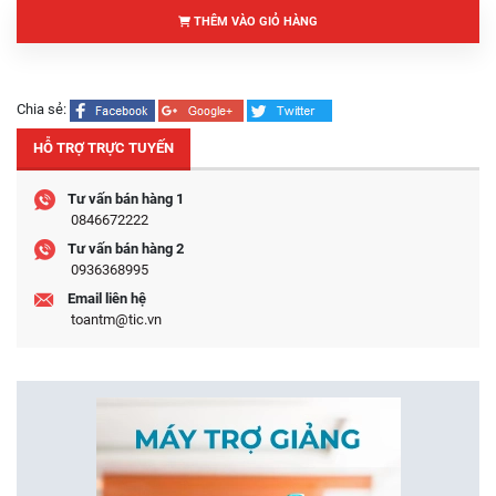
THÊM VÀO GIỎ HÀNG
Chia sẻ:
HỖ TRỢ TRỰC TUYẾN
Tư vấn bán hàng 1
0846672222
Tư vấn bán hàng 2
0936368995
Email liên hệ
toantm@tic.vn