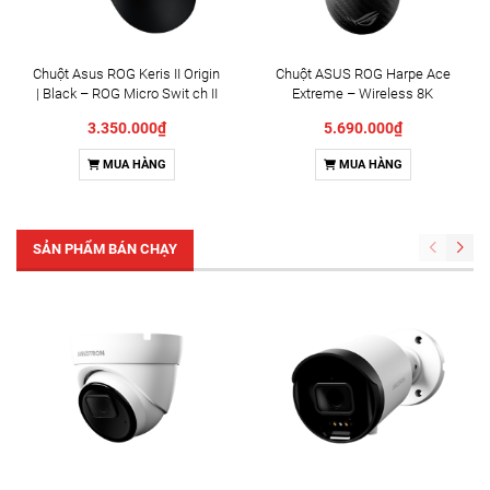
Chuột Asus ROG Keris II Origin
Chuột ASUS ROG Harpe Ace
| Black – ROG Micro Swit ch II
Extreme – Wireless 8K
90MP04A0-BMUA00
(90MP03U0-BMUA00)
3.350.000₫
5.690.000₫
MUA HÀNG
MUA HÀNG
SẢN PHẨM BÁN CHẠY