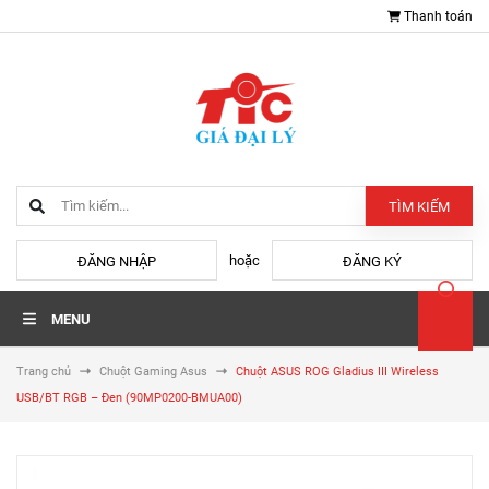
Thanh toán
TÌM KIẾM
hoặc
ĐĂNG NHẬP
ĐĂNG KÝ
MENU
Trang chủ
Chuột Gaming Asus
Chuột ASUS ROG Gladius III Wireless
USB/BT RGB – Đen (90MP0200-BMUA00)