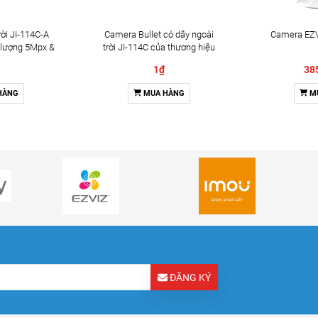
ời JI-114C-A
Camera Bullet có dây ngoài
Camera EZV
 lượng 5Mpx &
trời JI-114C của thương hiệu
2 chiều
Jablotron
1₫
38
HÀNG
MUA HÀNG
M
ĐĂNG KÝ