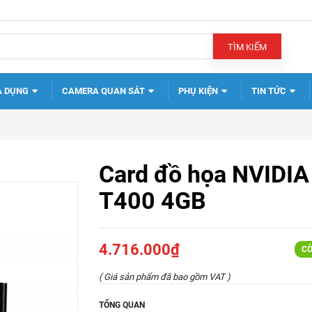
TÌM KIẾM
A DỤNG
CAMERA QUAN SÁT
PHỤ KIỆN
TIN TỨC
Card đồ họa NVIDIA
T400 4GB
4.716.000₫
CÒ
( Giá sản phẩm đã bao gồm VAT )
TỔNG QUAN