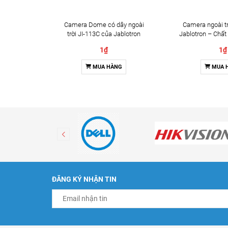
Camera Dome có dây ngoài
Camera ngoài tr
trời JI-113C của Jablotron
Jablotron – Chất
Đàm thoại 
1₫
1₫
MUA HÀNG
MUA 
ĐĂNG KÝ NHẬN TIN