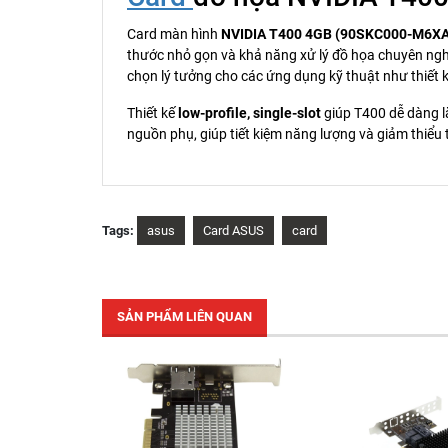
Card màn hình
NVIDIA T400 4GB (90SKC000-M6X
thước nhỏ gọn và khả năng xử lý đồ họa chuyên ngh
chọn lý tưởng cho các ứng dụng kỹ thuật như thiết k
Thiết kế
low-profile, single-slot
giúp T400 dễ dàng l
nguồn phụ, giúp tiết kiệm năng lượng và giảm thiểu 
Tags:
asus
Card ASUS
card
SẢN PHẨM LIÊN QUAN