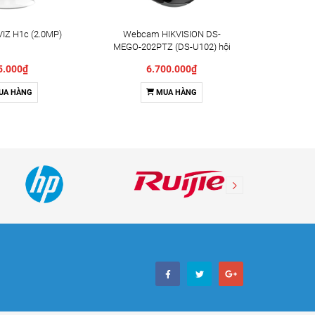
IZ H1c (2.0MP)
Webcam HIKVISION DS-
Camera X
MEGO-202PTZ (DS-U102) hội
Indoor 
nghị truyền hình
5.000₫
6.700.000₫
UA HÀNG
MUA HÀNG