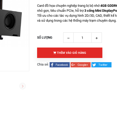
Card đồ họa chuyên nghiệp trang bị bộ nhớ
4GB GDDR
nhỏ gọn, tiêu chuẩn PCIe, hỗ trợ
3 cổng Mini DisplayPo
Tối ưu cho các tác vụ dựng hình 2D/3D, CAD, thiết kế k
và sử dụng trong các hệ thống máy trạm chuyên dụng.
SỐ LƯỢNG
THÊM VÀO GIỎ HÀNG
Chia sẻ: