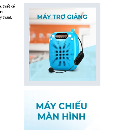
6
, thiết kế
rt
.
ỹ thuật,