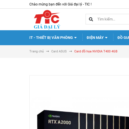
Chào mừng bạn đến với Giá đại lý - TIC !
IT - THIẾT BỊ VĂN PHÒNG
ĐIỆN MÁY
ĐỒ GI
Trang chủ
Card ASUS
Card đồ họa NVIDIA T400 4GB