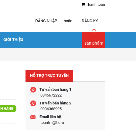
Thanh toán
ĐĂNG NHẬP
hoặc
ĐĂNG KÝ
GIỚI THIỆU
sản phẩm
HỖ TRỢ TRỰC TUYẾN
Tư vấn bán hàng 1
0846672222
Tư vấn bán hàng 2
N HÀNG
0936368995
Email liên hệ
toantm@tic.vn