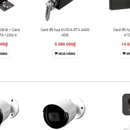
08-8i – Card
Card đồ họa NVIDIA RTX A400
Card đồ h
TA 12Gb/s
4GB
A10
000₫
5.580.000₫
14.6
HÀNG
MUA HÀNG
M