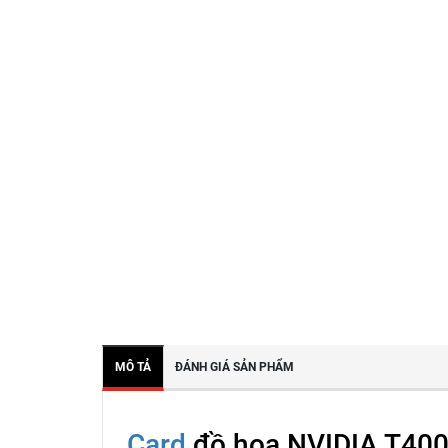
MÔ TẢ
ĐÁNH GIÁ SẢN PHẨM
Card
đồ họa NVIDIA T400