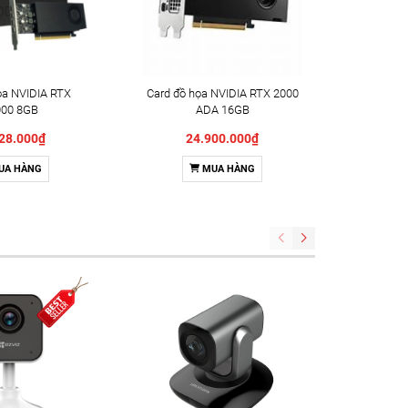
ọa NVIDIA RTX
Card đồ họa NVIDIA RTX 2000
Card đồ 
00 8GB
ADA 16GB
28.000₫
24.900.000₫
5
UA HÀNG
MUA HÀNG