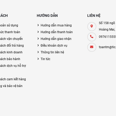
SÁCH
HƯỚNG DẪN
LIÊN HỆ
Số 158 ngõ 
hoản sử dụng
Hướng dẫn mua hàng
Hoàng Mai,
hức thanh toán
Hướng dẫn thanh toán
097611555
sách vận chuyển
Hướng dẫn giao nhận
sách đổi trả hàng
Điều khoản dịch vụ
toantm@tic
sách kinh doanh
Thông tin liên hệ
sách bảo hành
Tin tức
sách dịch vụ hỗ trợ
sách cam kết hàng
g và bảo vệ bản