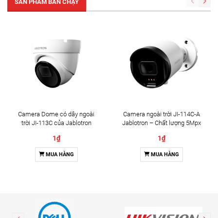
SẢN PHẨM BÁN CHẠY
Camera Dome có dây ngoài
Camera ngoài trời JI-114C-A
trời JI-113C của Jablotron
Jablotron – Chất lượng 5Mpx
& Đàm thoại 2 chiều
1₫
1₫
MUA HÀNG
MUA HÀNG