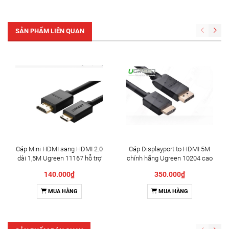
SẢN PHẨM LIÊN QUAN
Cáp Mini HDMI sang HDMI 2.0
Cáp Displayport to HDMI 5M
dài 1,5M Ugreen 11167 hỗ trợ
chính hãng Ugreen 10204 cao
4K@60hz cao cấp
cấp
140.000₫
350.000₫
MUA HÀNG
MUA HÀNG