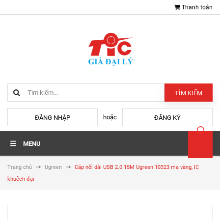
Thanh toán
TÌM KIẾM
hoặc
ĐĂNG NHẬP
ĐĂNG KÝ
MENU
Trang chủ
Ugreen
Cáp nối dài USB 2.0 15M Ugreen 10323 mạ vàng, IC
khuếch đại