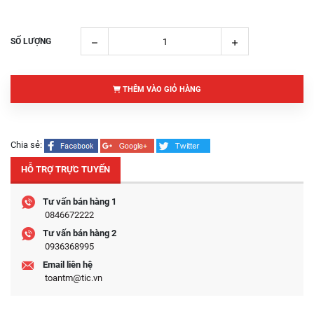
SỐ LƯỢNG
THÊM VÀO GIỎ HÀNG
Chia sẻ:
HỖ TRỢ TRỰC TUYẾN
Tư vấn bán hàng 1
0846672222
Tư vấn bán hàng 2
0936368995
Email liên hệ
toantm@tic.vn