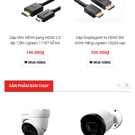
Cáp Mini HDMI sang HDMI 2.0
Cáp Displayport to HDMI 5M
dài 1,5M Ugreen 11167 hỗ trợ
chính hãng Ugreen 10204 cao
4K@60hz cao cấp
cấp
140.000₫
350.000₫
MUA HÀNG
MUA HÀNG
SẢN PHẨM BÁN CHẠY