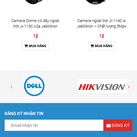
Camera Dome có dây ngoài
Camera ngoài trời JI-114C-A
trời JI-113C của Jablotron
Jablotron – Chất lượng 5Mpx
& Đàm thoại 2 chiều
1₫
1₫
MUA HÀNG
MUA HÀNG
ĐĂNG KÝ NHẬN TIN
ĐĂNG KÝ