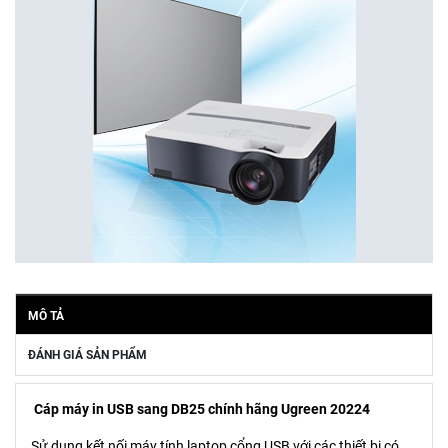
MÔ TẢ
ĐÁNH GIÁ SẢN PHẨM
Cáp máy in USB sang DB25 chính hãng Ugreen 20224
Sử dụng kết nối máy tính,laptop cổng USB với các thiết bị có