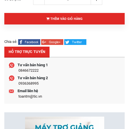
THÊM VÀO GIỎ HÀNG
Chia sẻ:
HỖ TRỢ TRỰC TUYẾN
Tư vấn bán hàng 1
0846672222
Tư vấn bán hàng 2
0936368995
Email liên hệ
toantm@tic.vn