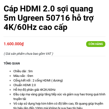
Cáp HDMI 2.0 sợi quang
5m Ugreen 50716 hỗ trợ
4K/60Hz cao cấp
1.600.000₫
CÒN HÀNG
( Giá sản phẩm chưa bao gồm VAT )
TỔNG QUAN
Chiều dài : 5m
Màu sắc : Đen
Cổng kết nối : 2 cổng HDMI ( dương)
Chuẩn HDMI 2.0
Hỗ trợ độ phân giải 4K2K/60Hz
Đầu cáp mạ vàng giúp tăng tiếp xúc và giảm suy hao trong quá trình
truyền tải
Vỏ cáp sử dụng hợp kim kẽm có độ bền cao, lõi quang giúp truyền
tín hiệu lên đến 100m mà không bị suy hao tín hiệu