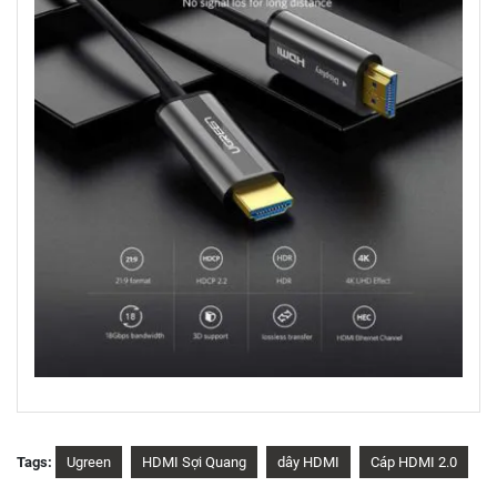
Tags:
Ugreen
HDMI Sợi Quang
dây HDMI
Cáp HDMI 2.0