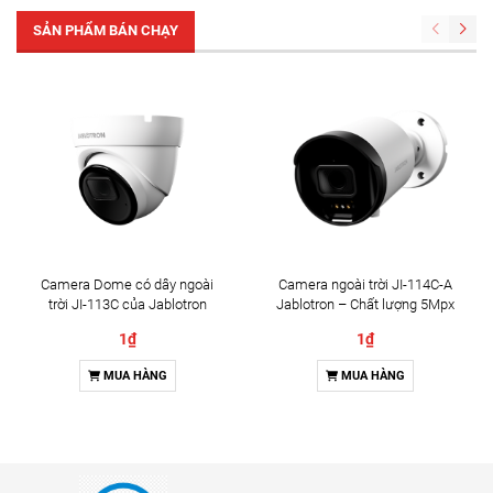
SẢN PHẨM BÁN CHẠY
Camera Dome có dây ngoài
Camera ngoài trời JI-114C-A
trời JI-113C của Jablotron
Jablotron – Chất lượng 5Mpx
& Đàm thoại 2 chiều
1₫
1₫
MUA HÀNG
MUA HÀNG