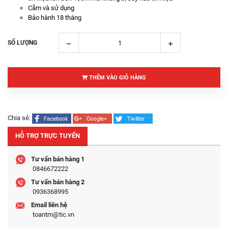
Cắm và sử dụng
Bảo hành 18 tháng
SỐ LƯỢNG
THÊM VÀO GIỎ HÀNG
Chia sẻ:
HỖ TRỢ TRỰC TUYẾN
Tư vấn bán hàng 1
0846672222
Tư vấn bán hàng 2
0936368995
Email liên hệ
toantm@tic.vn