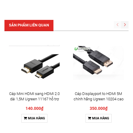
SẢN PHẨM LIÊN QUAN
Cáp Mini HDMI sang HDMI 2.0
Cáp Displayport to HDMI 5M
dài 1,5M Ugreen 11167 hỗ trợ
chính hãng Ugreen 10204 cao
4K@60hz cao cấp
cấp
140.000₫
350.000₫
MUA HÀNG
MUA HÀNG