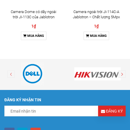
Camera Dome có dây ngoài
Camera ngoài trời JI-114C-A
trời JI-113C của Jablotron
Jablotron – Chất lượng 5Mpx
& Đàm thoại 2 chiều
1₫
1₫
MUA HÀNG
MUA HÀNG
ĐĂNG KÝ NHẬN TIN
ĐĂNG KÝ