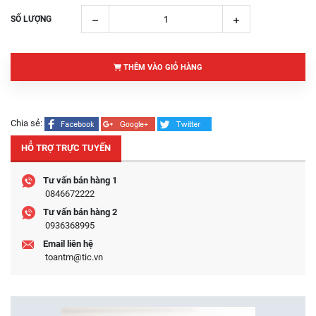
SỐ LƯỢNG
THÊM VÀO GIỎ HÀNG
Chia sẻ:
HỖ TRỢ TRỰC TUYẾN
Tư vấn bán hàng 1
0846672222
Tư vấn bán hàng 2
0936368995
Email liên hệ
toantm@tic.vn