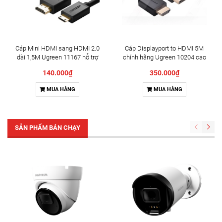
Cáp Mini HDMI sang HDMI 2.0
Cáp Displayport to HDMI 5M
dài 1,5M Ugreen 11167 hỗ trợ
chính hãng Ugreen 10204 cao
4K@60hz cao cấp
cấp
140.000₫
350.000₫
MUA HÀNG
MUA HÀNG
SẢN PHẨM BÁN CHẠY