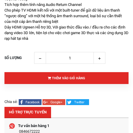
Tích hợp thêm tính năng Audio Return Channel
Cho phép TV HDMI kết nối với một built-tuner để gửi dữ liệu âm thanh
“ngược dòng” với một hệ thống âm thanh surround, loại bỏ sự cần thiết
của một cáp âm thanh riêng biệt
Dây HDMI Ugreen Hỗ trợ 3D, Với giao thức đầu vào / đầu ra cho các định
dạng video 3D lớn, tiện lợi cho việc chơi game 3D thực và các ứng dụng 3D
rạp hát tại nhà
SỐ LƯỢNG
THÊM VÀO GIỎ HÀNG
Chia sẻ:
HỖ TRỢ TRỰC TUYẾN
Tư vấn bán hàng 1
0846672222