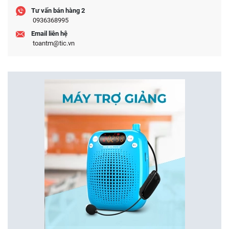
Tư vấn bán hàng 2
0936368995
Email liên hệ
toantm@tic.vn