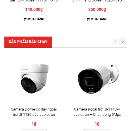
dài 1,5M Ugreen 11167 hỗ trợ
chính hãng Ugreen 10204 cao
4K@60hz cao cấp
cấp
140.000₫
350.000₫
MUA HÀNG
MUA HÀNG
SẢN PHẨM BÁN CHẠY
Camera Dome có dây ngoài
Camera ngoài trời JI-114C-A
trời JI-113C của Jablotron
Jablotron – Chất lượng 5Mpx
& Đàm thoại 2 chiều
1₫
1₫