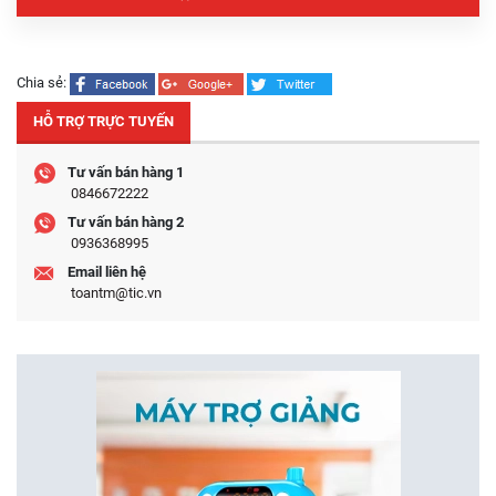
Chia sẻ:
HỖ TRỢ TRỰC TUYẾN
Tư vấn bán hàng 1
0846672222
Tư vấn bán hàng 2
0936368995
Email liên hệ
toantm@tic.vn