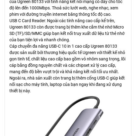
của Ugreen 80133 với tính năng kết nối mạng có dây cho tốc
độ lên đến 1000Mbps. Thoả sức lướt web, nghe nhạc, xem
phim với đường truyền internet băng thông tốc độ cao.
USB C Card Reader: Ngoài các tính năng cao cấp kể trên,
Ugreen 80133 còn được trang bị thêm khe cắm thẻ nhớ Micro
SD (TF)/SD/MMC giúp bạn kết nối truy xuất dữ liệu từ thẻ nhớ
của bạn tiện lợi và nhanh chóng.
Cáp chuyển đa năng USB-C 10 in 1 cao cấp Ugreen 80133
được sản xuất bởi thương hiệu quốc tế Ugreen với thiết kế nhỏ
gọn tinh tế, chất liệu cao cấp bao gồm vỏ nhôm sang trọng, lõi
cáp bằng đồng nguyên chất và các chipset xử lý cao cấp,
mang đến độ bền vượt trội và khả năng kết nối tối ưu nhất.
Ngoài ra, nhà sản xuất còn trang bị thêm cổng USB-C giúp kết
nối sạc cho máy tính, laptop của bạn ngay khi đang xử dụng
thiết bị này.