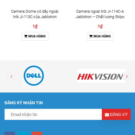
Camera Dome có dây ngoài
Camera ngoài trời JI-114C-A
trời JI-113C của Jablotron
Jablotron – Chất lượng 5Mpx
& Đàm thoại 2 chiều
1₫
1₫
MUA HÀNG
MUA HÀNG
ĐĂNG KÝ NHẬN TIN
ĐĂNG KÝ