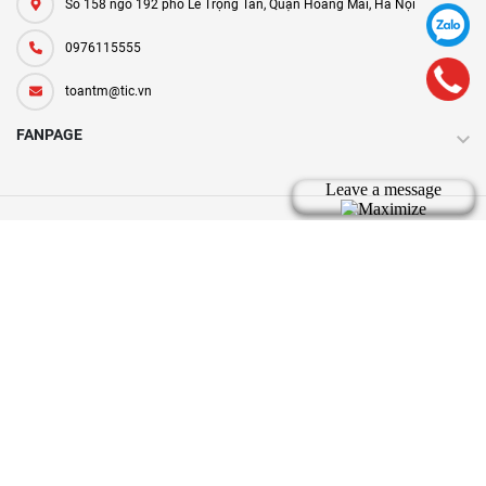
Số 158 ngõ 192 phố Lê Trọng Tấn, Quận Hoàng Mai, Hà Nội
0976115555
toantm@tic.vn
FANPAGE
Bản quyền thuộc về tic.vn