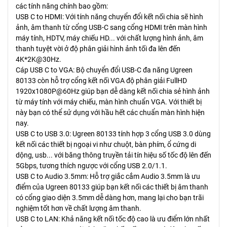
các tính năng chính bao gồm:
USB C to HDMI: Với tính năng chuyển đổi kết nối chia sẽ hình
ảnh, âm thanh từ cổng USB-C sang cổng HDMI trên màn hình
máy tính, HDTV, máy chiếu HD... với chất lượng hình ảnh, âm
thanh tuyệt vời ở độ phân giải hình ảnh tối đa lên đến
4K*2K@30Hz.
Cáp USB C to VGA: Bộ chuyển đổi USB-C đa năng Ugreen
80133 còn hỗ trợ cổng kết nối VGA độ phân giải FullHD
1920x1080P@60Hz giúp bạn dễ dàng kết nối chia sẻ hình ảnh
từ máy tính với máy chiếu, màn hình chuẩn VGA. Với thiết bị
này bạn có thể sử dụng với hầu hết các chuẩn màn hình hiện
nay.
USB C to USB 3.0: Ugreen 80133 tính hợp 3 cổng USB 3.0 dùng
kết nối các thiết bị ngoại vi như chuột, bàn phím, ổ cứng di
dộng, usb... với băng thông truyền tải tín hiệu số tốc độ lên đến
5Gbps, tương thích ngược với cổng USB 2.0/1.1.
USB C to Audio 3.5mm: Hỗ trợ giắc cắm Audio 3.5mm là ưu
điểm của Ugreen 80133 giúp bạn kết nối các thiết bị âm thanh
có cổng giao diện 3.5mm dễ dàng hơn, mang lại cho bạn trãi
nghiệm tốt hơn về chất lượng âm thanh.
USB C to LAN: Khả năng kết nối tốc độ cao là ưu điểm lớn nhất