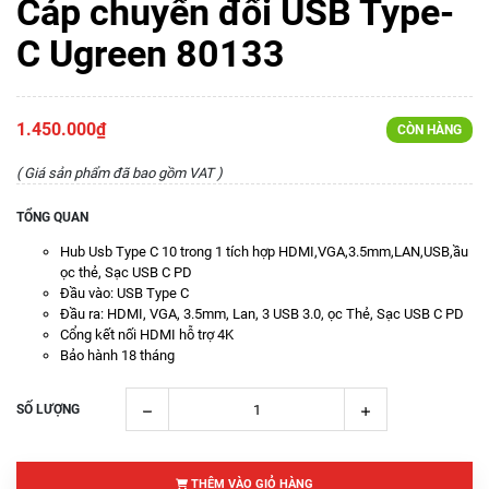
Cáp chuyển đổi USB Type-
C Ugreen 80133
1.450.000₫
CÒN HÀNG
( Giá sản phẩm đã bao gồm VAT )
TỔNG QUAN
Hub Usb Type C 10 trong 1 tích hợp HDMI,VGA,3.5mm,LAN,USB,ầu
ọc thẻ, Sạc USB C PD
Đầu vào: USB Type C
Đầu ra: HDMI, VGA, 3.5mm, Lan, 3 USB 3.0, ọc Thẻ, Sạc USB C PD
Cổng kết nối HDMI hỗ trợ 4K
Bảo hành 18 tháng
SỐ LƯỢNG
THÊM VÀO GIỎ HÀNG