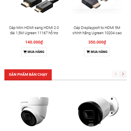
Cáp Mini HDMI sang HDMI 2.0
Cáp Displayport to HDMI 5M
dài 1,5M Ugreen 11167 hỗ trợ
chính hãng Ugreen 10204 cao
4K@60hz cao cấp
cấp
140.000₫
350.000₫
MUA HÀNG
MUA HÀNG
SẢN PHẨM BÁN CHẠY