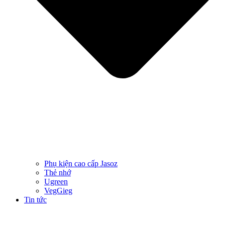
Phụ kiện cao cấp Jasoz
Thẻ nhớ
Ugreen
VegGieg
Tin tức