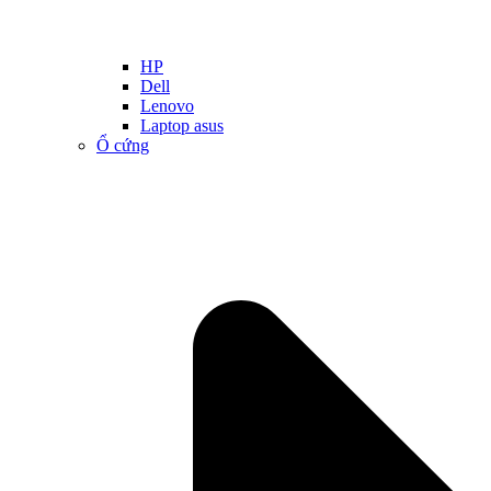
HP
Dell
Lenovo
Laptop asus
Ổ cứng