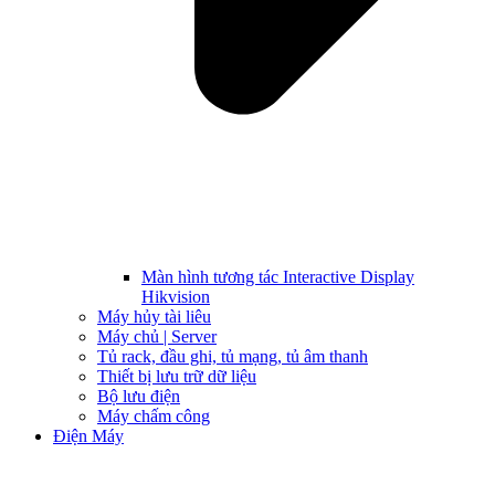
Màn hình tương tác Interactive Display
Hikvision
Máy hủy tài liêu
Máy chủ | Server
Tủ rack, đầu ghi, tủ mạng, tủ âm thanh
Thiết bị lưu trữ dữ liệu
Bộ lưu điện
Máy chấm công
Điện Máy