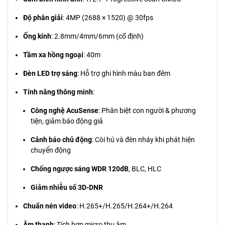
Độ phân giải
: 4MP (2688 × 1520) @ 30fps
Ống kính
: 2.8mm/4mm/6mm (cố định)
Tầm xa hồng ngoại
: 40m
Đèn LED trợ sáng
: Hỗ trợ ghi hình màu ban đêm
Tính năng thông minh
:
Công nghệ AcuSense
: Phân biệt con người & phương
tiện, giảm báo động giả
Cảnh báo chủ động
: Còi hú và đèn nháy khi phát hiện
chuyển động
Chống ngược sáng WDR 120dB
, BLC, HLC
Giảm nhiễu số 3D-DNR
Chuẩn nén video
: H.265+/H.265/H.264+/H.264
Âm thanh
: Tích hợp micro thu âm