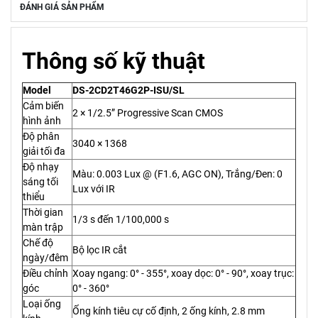
ĐÁNH GIÁ SẢN PHẨM
Thông số kỹ thuật
Model
DS-2CD2T46G2P-ISU/SL
Cảm biến
2 × 1/2.5” Progressive Scan CMOS
hình ảnh
Độ phân
3040 × 1368
giải tối đa
Độ nhạy
Màu: 0.003 Lux @ (F1.6, AGC ON), Trắng/Đen: 0
sáng tối
Lux với IR
thiểu
Thời gian
1/3 s đến 1/100,000 s
màn trập
Chế độ
Bộ lọc IR cắt
ngày/đêm
Điều chỉnh
Xoay ngang: 0° - 355°, xoay dọc: 0° - 90°, xoay trục:
góc
0° - 360°
Loại ống
Ống kính tiêu cự cố định, 2 ống kính, 2.8 mm