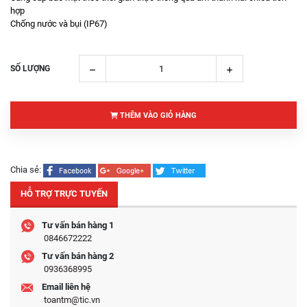
hợp
Chống nước và bụi (IP67)
SỐ LƯỢNG
THÊM VÀO GIỎ HÀNG
Chia sẻ:
HỖ TRỢ TRỰC TUYẾN
Tư vấn bán hàng 1
0846672222
Tư vấn bán hàng 2
0936368995
Email liên hệ
toantm@tic.vn