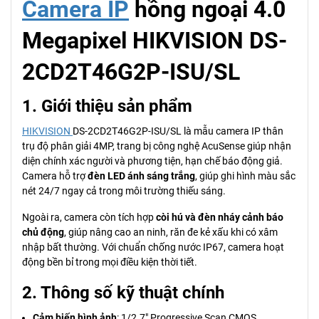
Camera IP
hồng ngoại 4.0
Megapixel HIKVISION DS-
2CD2T46G2P-ISU/SL
1. Giới thiệu sản phẩm
HIKVISION
DS-2CD2T46G2P-ISU/SL là mẫu camera IP thân
trụ độ phân giải 4MP, trang bị công nghệ AcuSense giúp nhận
diện chính xác người và phương tiện, hạn chế báo động giả.
Camera hỗ trợ
đèn LED ánh sáng trắng
, giúp ghi hình màu sắc
nét 24/7 ngay cả trong môi trường thiếu sáng.
Ngoài ra, camera còn tích hợp
còi hú và đèn nháy cảnh báo
chủ động
, giúp nâng cao an ninh, răn đe kẻ xấu khi có xâm
nhập bất thường. Với chuẩn chống nước IP67, camera hoạt
động bền bỉ trong mọi điều kiện thời tiết.
2. Thông số kỹ thuật chính
Cảm biến hình ảnh
: 1/2.7" Progressive Scan CMOS