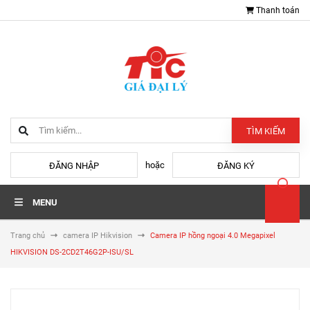
Thanh toán
TÌM KIẾM
hoặc
ĐĂNG NHẬP
ĐĂNG KÝ
MENU
Trang chủ
camera IP Hikvision
Camera IP hồng ngoại 4.0 Megapixel
HIKVISION DS-2CD2T46G2P-ISU/SL