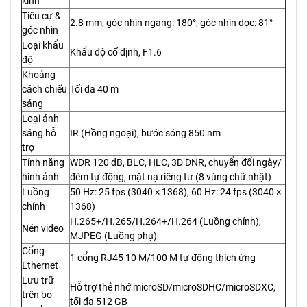
kính
Tiêu cự &
2.8 mm, góc nhìn ngang: 180°, góc nhìn dọc: 81°
góc nhìn
Loại khẩu
Khẩu độ cố định, F1.6
độ
Khoảng
cách chiếu
Tối đa 40 m
sáng
Loại ánh
sáng hỗ
IR (Hồng ngoại), bước sóng 850 nm
trợ
Tính năng
WDR 120 dB, BLC, HLC, 3D DNR, chuyển đổi ngày/
hình ảnh
đêm tự động, mặt nạ riêng tư (8 vùng chữ nhật)
Luồng
50 Hz: 25 fps (3040 × 1368), 60 Hz: 24 fps (3040 ×
chính
1368)
H.265+/H.265/H.264+/H.264 (Luồng chính),
Nén video
MJPEG (Luồng phụ)
Cổng
1 cổng RJ45 10 M/100 M tự động thích ứng
Ethernet
Lưu trữ
Hỗ trợ thẻ nhớ microSD/microSDHC/microSDXC,
trên bo
tối đa 512 GB