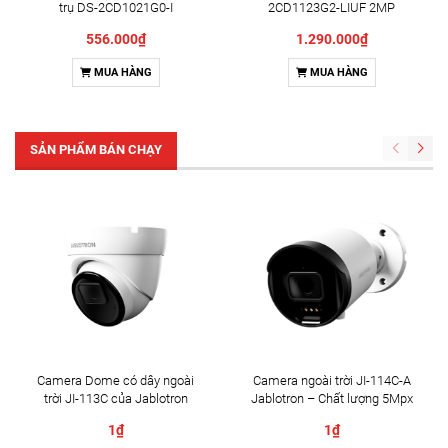
trụ DS-2CD1021G0-I
2CD1123G2-LIUF 2MP
556.000₫
1.290.000₫
MUA HÀNG
MUA HÀNG
SẢN PHẨM BÁN CHẠY
Camera Dome có dây ngoài
Camera ngoài trời JI-114C-A
trời JI-113C của Jablotron
Jablotron – Chất lượng 5Mpx
& Đàm thoại 2 chiều
1₫
1₫