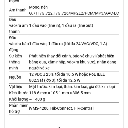
mạch
Mono, nén
Âm thanh
G.711/G.722.1/G.726/MP2L2/PCM/MP3/AAC-LC
Đầu
vào/ra âm
1 đầu vào (line in), 1 đầu ra (line out)
thanh
Đầu
vào/ra báo
1 đầu vào, 1 đầu ra (tối đa 24 VAC/VDC, 1 A)
động
Sự kiện
Phát hiện thay đổi cảnh, bảo vệ chu vi (phát hiện
thông
băng qua, xâm nhập, vào/ra khu vực), nhận dạng
minh
người và xe
12 VDC ± 25%, tối đa 10.5 W hoặc PoE IEEE
Nguồn
802.3af (lớp 3), tối đa 12.5 W
Vật liệu
Mặt trước: kim loại, thân: kim loại, giá đỡ: kim loại
Kích thước
118.6 mm × 105.1 mm × 306.5 mm
Khối lượng
~ 1400 g
Phần mềm
iVMS-4200, Hik-Connect, Hik-Central
hỗ trợ