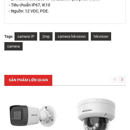
- Tiêu chuẩn IP67, IK10
- Nguồn: 12 VDC, POE.
Tags:
camera IP
2mp
camera hikvision
hikvision
camera
SẢN PHẨM LIÊN QUAN