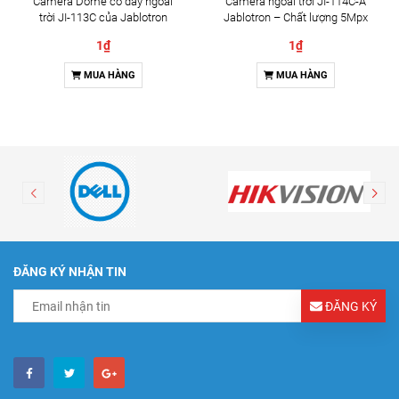
Camera Dome có dây ngoài
Camera ngoài trời JI-114C-A
trời JI-113C của Jablotron
Jablotron – Chất lượng 5Mpx
& Đàm thoại 2 chiều
1₫
1₫
MUA HÀNG
MUA HÀNG
ĐĂNG KÝ NHẬN TIN
ĐĂNG KÝ