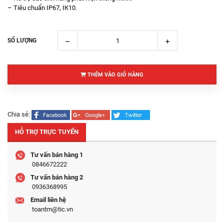
– Tiêu chuẩn IP67, IK10.
SỐ LƯỢNG
THÊM VÀO GIỎ HÀNG
Chia sẻ:
HỖ TRỢ TRỰC TUYẾN
Tư vấn bán hàng 1
0846672222
Tư vấn bán hàng 2
0936368995
Email liên hệ
toantm@tic.vn