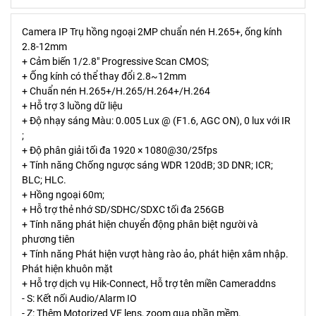
Camera IP Trụ hồng ngoại 2MP chuẩn nén H.265+, ống kính
2.8-12mm
+ Cảm biến 1/2.8" Progressive Scan CMOS;
+ Ống kính có thể thay đổi 2.8~12mm
+ Chuẩn nén H.265+/H.265/H.264+/H.264
+ Hỗ trợ 3 luồng dữ liệu
+ Độ nhạy sáng Màu: 0.005 Lux @ (F1.6, AGC ON), 0 lux với IR
;
+ Độ phân giải tối đa 1920 × 1080@30/25fps
+ Tính năng Chống ngược sáng WDR 120dB; 3D DNR; ICR;
BLC; HLC.
+ Hồng ngoại 60m;
+ Hỗ trợ thẻ nhớ SD/SDHC/SDXC tối đa 256GB
+ Tính năng phát hiện chuyển động phân biệt người và
phương tiên
+ Tính năng Phát hiện vượt hàng rào ảo, phát hiện xâm nhập.
Phát hiện khuôn mặt
+ Hỗ trợ dịch vụ Hik-Connect, Hỗ trợ tên miền Cameraddns
- S: Kết nối Audio/Alarm IO
- Z: Thêm Motorized VF lens, zoom qua phần mềm.