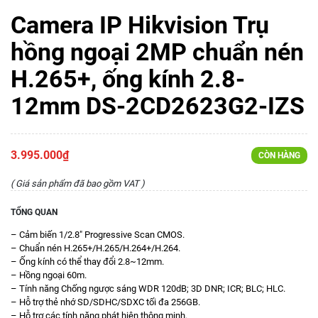
Camera IP Hikvision Trụ
hồng ngoại 2MP chuẩn nén
H.265+, ống kính 2.8-
12mm DS-2CD2623G2-IZS
3.995.000₫
CÒN HÀNG
( Giá sản phẩm đã bao gồm VAT )
TỔNG QUAN
– Cảm biến 1/2.8″ Progressive Scan CMOS.
– Chuẩn nén H.265+/H.265/H.264+/H.264.
– Ống kính có thể thay đổi 2.8~12mm.
– Hồng ngoại 60m.
– Tính năng Chống ngược sáng WDR 120dB; 3D DNR; ICR; BLC; HLC.
– Hỗ trợ thẻ nhớ SD/SDHC/SDXC tối đa 256GB.
– Hỗ trợ các tính năng phát hiện thông minh.