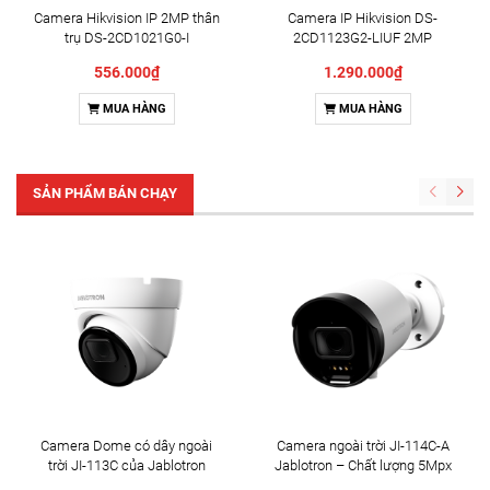
Camera Hikvision IP 2MP thân
Camera IP Hikvision DS-
trụ DS-2CD1021G0-I
2CD1123G2-LIUF 2MP
556.000₫
1.290.000₫
MUA HÀNG
MUA HÀNG
SẢN PHẨM BÁN CHẠY
Camera Dome có dây ngoài
Camera ngoài trời JI-114C-A
trời JI-113C của Jablotron
Jablotron – Chất lượng 5Mpx
& Đàm thoại 2 chiều