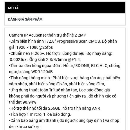
MÔ TẢ
ĐÁNH GIÁ SẢN PHẨM
Camera IP AcuSense thân trụ thế hệ 2 2MP
•Cảm biến hình ảnh 1/2.8" Progressive Scan CMOS. Độ phân
giải 1920 × 1080@25fps
•Chuẩn nén H.265+. Hỗ trợ 3 luồng dữ liệu. Độ nhạy sáng:
0.002 lux . Ống kính 2.8/4/6mm @F1.4;
•Tầm xa đèn hồng ngoại 40m. Hỗ trợ 3D DNR, BLC,HLC, chống
ngược sáng WDR 120dB
•Tính năng thông minh : Phát hiện vượt hàng rào ảo, phát hiện
xâm nhập, phát hiện vùng đi vào, phát hiện vùng đi ra,
•Ứng dụng thuật toán Trí tuệ nhân tạo, Lọc báo động giả
không phải do người và phương tiện gây ra , độ chính xác có
thể đạt 98.94%
•Hỗ trợ thẻ nhớ tối đa 256GB, hỗ trợ tính năng ANR
•Tích hợp 1 mircro, 1 loa báo động.
•Cảnh báo bằng âm thanh ( do người dùng quy định ) và chớp
đèn khi có sự kiện