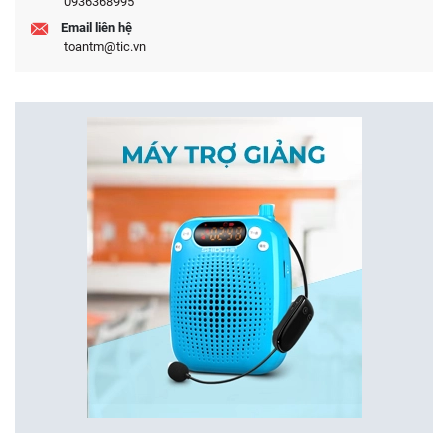
0936368995
Email liên hệ
toantm@tic.vn