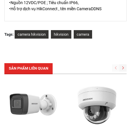
•Nguồn 12VDC/POE ; Tiêu chuẩn IP66,
•Hỗ trợ dịch vụ HikConnect , tên miền CameraDDNS
Tags:
camera hikvision
hikvision
camera
SẢN PHẨM LIÊN QUAN